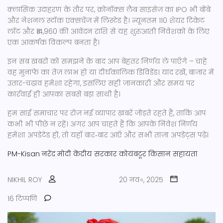
क्लासिक उदाहरण के तौर पर, क्रोनॉक्स लैब साइंसेज़ का IPO भी बोंबे
और नेशनल स्टॉक एक्सचेंज में लिस्टेड है। न्यूनतम 110 शेयर टिकेट
लॉट और ₹14,960 की आवेदन राशि से यह शुरुआती निवेशकों के लिए
एक आकर्षक विकल्प बनता है।
इन सब खबरों को समझने के बाद आप बेहतर निर्णय ले पाएँगे – चाहे
वह मुनाफे का तेज़ लाभ हो या दीर्घकालिक डिविडेंड। याद रखें, बाजार में
उतार-चढ़ाव हमेशा रहेगा, इसलिए सही जानकारी और समय पर
कार्रवाई ही आपका सबसे बड़ा साथी है।
हम साई समाचार पर रोज़ नई व्यापार ख़बरें जोड़ते रहते हैं, ताकि आप
कभी भी पीछे न रहें। अगर आप चाहते हैं कि आपके निवेश निर्णय
हमेशा अपडेटेड हों, तो यहाँ बार‑बार आएँ और सभी ताज़ा अपडेट्स पढ़ें।
PM-Kisan
नरेंद्र मोदी
केंद्रीय सरकार
कोयंबटूर
किसान सहायता
NIKHIL ROY
20 नव॰, 2025
16 टिप्पणि