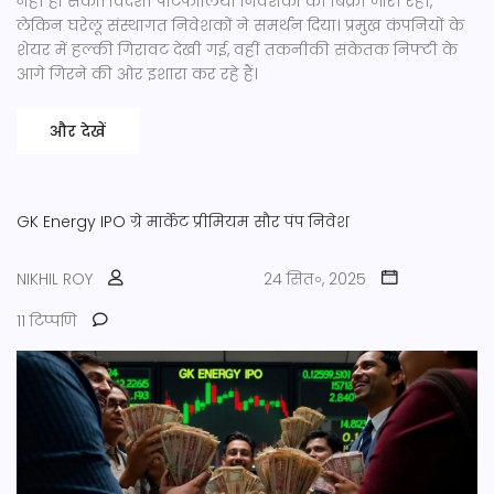
नहीं हो सका। विदेशी पोर्टफोलियो निवेशकों की बिक्री जारी रही,
लेकिन घरेलू संस्थागत निवेशकों ने समर्थन दिया। प्रमुख कंपनियों के
शेयर में हल्की गिरावट देखी गई, वहीं तकनीकी संकेतक निफ्टी के
आगे गिरने की ओर इशारा कर रहे हैं।
और देखें
GK Energy IPO
ग्रे मार्केट प्रीमियम
सौर पंप
निवेश
NIKHIL ROY
24 सित॰, 2025
11 टिप्पणि