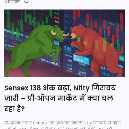
8 टिप्पणि
Sensex 138 अंक बढ़ा, Nifty गिरावट
जारी – प्री‑ऑपन मार्केट में क्या चल
रहा है?
प्री‑ऑपन सत्र में Sensex 138 अंक बढ़ा जबकि Nifty गिरावट से बाहर