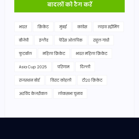
बादलों को टैग करें
भारत
क्रिकेट
मुंबई
कांग्रेस
लाइव स्ट्रीमिंग
बीजेपी
इंग्लैंड
पेरिस ओलंपिक
राहुल गांधी
फुटबॉल
महिला क्रिकेट
भारत महिला क्रिकेट
Asia Cup 2025
परिणाम
दिल्ली
राजस्थान बोर्ड
विराट कोहली
टी20 क्रिकेट
अरविंद केजरीवाल
लोकसभा चुनाव