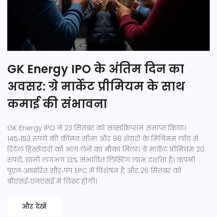
GK Energy IPO के अंतिम दिन का
अवसर: ग्रे मार्केट प्रीमियम के साथ
कमाई की संभावना
GK Energy IPO ने 23 सितंबर को सब्सक्रिप्शन समाप्त किया।
145‑153 रुपये की कीमत सीमा और 98 शेयरों के मिनिमम लॉट से
रिटेल हिस्सेदारों को भाग लेने का मौका मिला। ग्रे मार्केट प्रीमियम 20
रुपये, यानी लगभग 13% संभावित लिस्टिंग लाभ दर्शाता है। कंपनी
पुएन‑आधारित सौर‑पंप EPC में विशेषज्ञ है और 26 सितंबर को
बीएसई‑एनएसई में लिस्ट होगी।
और देखें