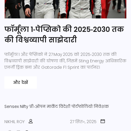
फॉर्मूला 1‑पेप्सिको की 2025‑2030 तक
की विश्वव्यापी साझेदारी
फॉर्मूला 1 और पेप्सिको ने 27 May 2025 को 2025‑2030 तक की
विश्वव्यापी साझेदारी की घोषणा की, जिसमें Sting Energy आधिकारिक
एनर्जी ड्रिंक बना और Gatorade F1 Sprint का पार्टनर।
और देखें
Sensex
Nifty
प्री‑ऑपन मार्केट
विदेशी पोर्टफोलियो निवेशक
NIKHIL ROY
27 सित॰, 2025