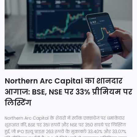
Northern Arc Capital का शानदार
आगाज: BSE, NSE पर 33% प्रीमियम पर
लिस्टिंग
Northern Arc Capital के शेयरों ने स्टॉक एक्सचेंज पर धमाकेदार
शुरुआत की, BSE पर 351 रुपये और NSE पर 350 रुपये पर लिस्टिंग
हुई, जो IPO इश्यू प्राइस 263 रुपये के मुकाबले 33.40% और 33.07%