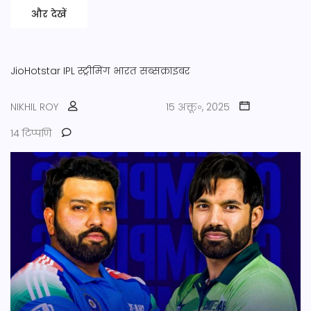
और देखें
JioHotstar
IPL
स्ट्रीमिंग
भारत
सब्सक्राइबर
NIKHIL ROY
15 अक्तू॰, 2025
14 टिप्पणि