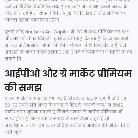
करें या डिविडेंड रिकॉर्ड डेट तक होल्ड रखें? अगर आप लम्बे समय के
लिए सोच रहे हैं तो कंपनी की मौजूदा वित्तीय स्थिति और भविष्य की
योजना देखना फायदेमंद रहेगा।
दूसरी ओर, Northern Arc Capital ने IPO में 33% प्रीमियम पर BSE
और NSE दोनों पर लिस्टिंग हासिल की। यह दिखाता है कि बाजार अभी
भी नए प्रतिभाशाली कंपनियों को गले लगाने के लिए तैयार है। ऐसे
अवसरों में जल्दी कदम रखकर आप अपने पोर्टफोलियो में विविधता ला
सकते हैं।
आईपीओ और ग्रे मार्केट प्रीमियम
की समझ
बजाज हाउसिंग फाइनेंस का IPO 9 सितंबर से शुरू हो रहा है और यह
66-70 रुपये प्रति शेयर के दायरे में बैंडेड है। कंपनी लगभग 6560
करोड़ रुपए जुटाना चाहती है, जिससे इसका ग्रे मार्केट प्रीमियम भी
स्पष्ट होता है। अगर आप इस IPO में भाग लेना चाहते हैं तो
सब्सक्रिप्शन स्टेज को ध्यान से ट्रैक करें और आवेदन की अंतिम तिथि
नहीं भूलें।