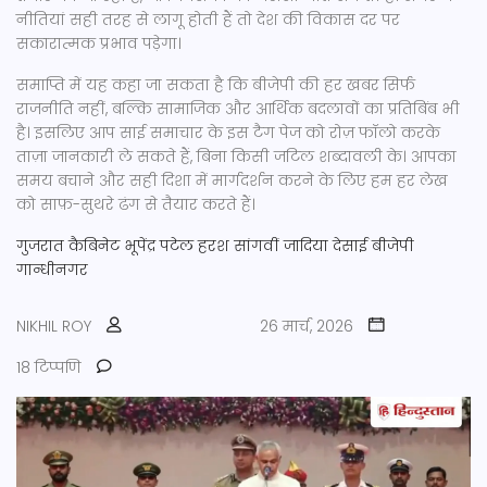
नीतियां सही तरह से लागू होती हैं तो देश की विकास दर पर
सकारात्मक प्रभाव पड़ेगा।
समाप्ति में यह कहा जा सकता है कि बीजेपी की हर खबर सिर्फ
राजनीति नहीं, बल्कि सामाजिक और आर्थिक बदलावों का प्रतिबिंब भी
है। इसलिए आप साई समाचार के इस टैग पेज को रोज़ फॉलो करके
ताज़ा जानकारी ले सकते हैं, बिना किसी जटिल शब्दावली के। आपका
समय बचाने और सही दिशा में मार्गदर्शन करने के लिए हम हर लेख
को साफ़-सुथरे ढंग से तैयार करते हैं।
गुजरात कैबिनेट
भूपेंद्र पटेल
हरश सांगवीं
जादिया देसाई
बीजेपी
गान्धीनगर
NIKHIL ROY
26 मार्च, 2026
18 टिप्पणि