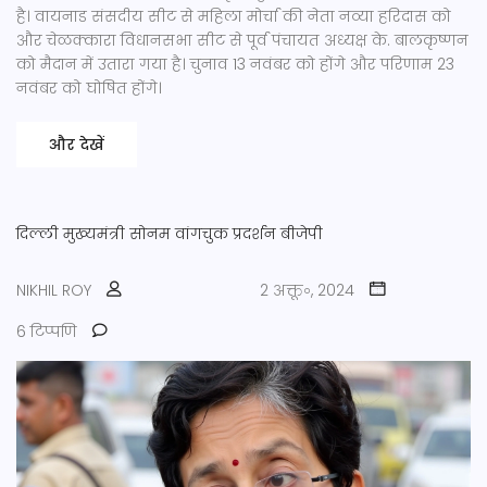
है। वायनाड संसदीय सीट से महिला मोर्चा की नेता नव्या हरिदास को
और चेळक्कारा विधानसभा सीट से पूर्व पंचायत अध्यक्ष के. बालकृष्णन
को मैदान में उतारा गया है। चुनाव 13 नवंबर को होंगे और परिणाम 23
नवंबर को घोषित होंगे।
और देखें
दिल्ली मुख्यमंत्री
सोनम वांगचुक
प्रदर्शन
बीजेपी
NIKHIL ROY
2 अक्तू॰, 2024
6 टिप्पणि