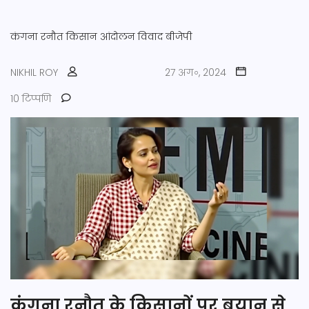
कंगना रनौत
किसान आंदोलन
विवाद
बीजेपी
NIKHIL ROY
27 अग॰, 2024
10 टिप्पणि
कंगना रनौत के किसानों पर बयान से