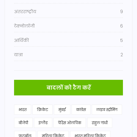
अंतरराष्ट्रीय
9
टेक्नोलॉजी
6
आर्थिकी
5
यात्रा
2
बादलों को टैग करें
भारत
क्रिकेट
मुंबई
कांग्रेस
लाइव स्ट्रीमिंग
बीजेपी
इंग्लैंड
पेरिस ओलंपिक
राहुल गांधी
फुटबॉल
महिला क्रिकेट
भारत महिला क्रिकेट