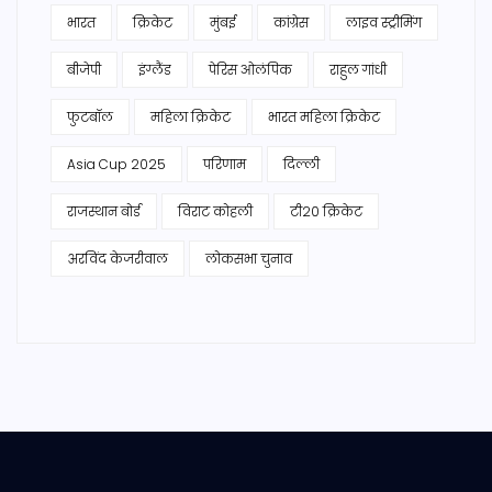
भारत
क्रिकेट
मुंबई
कांग्रेस
लाइव स्ट्रीमिंग
बीजेपी
इंग्लैंड
पेरिस ओलंपिक
राहुल गांधी
फुटबॉल
महिला क्रिकेट
भारत महिला क्रिकेट
Asia Cup 2025
परिणाम
दिल्ली
राजस्थान बोर्ड
विराट कोहली
टी20 क्रिकेट
अरविंद केजरीवाल
लोकसभा चुनाव