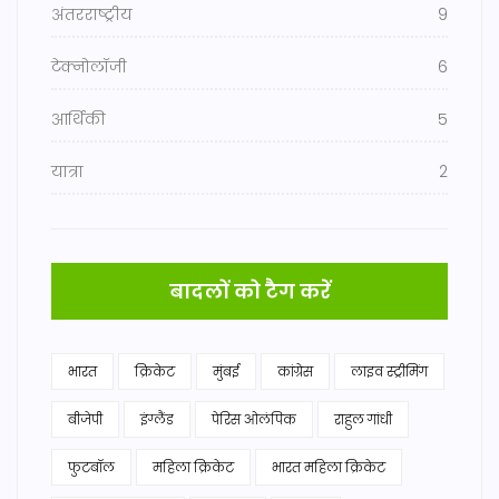
अंतरराष्ट्रीय
9
टेक्नोलॉजी
6
आर्थिकी
5
यात्रा
2
बादलों को टैग करें
भारत
क्रिकेट
मुंबई
कांग्रेस
लाइव स्ट्रीमिंग
बीजेपी
इंग्लैंड
पेरिस ओलंपिक
राहुल गांधी
फुटबॉल
महिला क्रिकेट
भारत महिला क्रिकेट