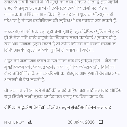
स्वास्थ्य संबंधी खबरों में भी मुंबई का नाम अक्सर आता है. इस महीने
शहर के प्रमुख अस्पतालों ने एंटी‑डस्ट एलर्जिक रोगों पर विशेष
जागरूकता अभियान शुरू किया है. अगर आप धूल या पॉल्यूशन से
परेशान हैं तो इन क्लीनिक्स की सुविधाओं का फायदा उठा सकते हैं.
सड़क सुरक्षा भी एक बड़ा मुद्दा बना हुआ है. मुंबई ट्रैफिक पुलिस ने हाल
ही में तेज़ गति वाले वाहनों के खिलाफ सख्त कार्रवाई शुरू कर दी है.
यदि आप रोज़ाना ड्राइव करते हैं तो स्पीड लिमिट को फॉलो करना न
सिर्फ आपकी सुरक्षा बल्कि जुर्माने से बचाव भी करेगा.
शहर की मनोरंजन जगत में इस साल कई बड़े इवेंट्स होंगे – जैसे कि
मुंबई फ़िल्म फ़ेस्टिवल, इंटरनेशनल म्यूजिक कॉन्सर्ट और विभिन्न
खेल प्रतियोगिताएँ. इन कार्यक्रमों का शेड्यूल आप हमारी वेबसाइट पर
आसानी से देख सकते हैं.
तो अब जब भी आपको मुंबई की खबरें चाहिए, बस साई समाचार खोलिए.
यहाँ मिलेंगे सभी मुख्य अपडेट एक जगह पर, बिना झंझट के.
दीपिका पादुकोण
प्रेग्नेंसी
बॉलीवुड न्यूज
मुंबई
मनोरंजन समाचार
NIKHIL ROY
20 अप्रैल, 2026