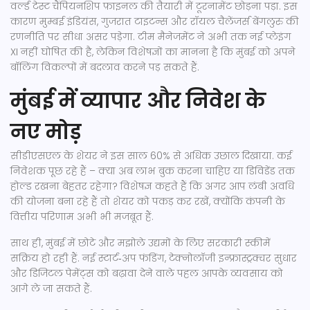
वर्ल्ड टेस्ट चैंपियनशिप फ़ाइनल की तैयारी में टूरनामेंट छोड़ना पड़ा. इस
कारण मुम्बई इंडियंस, गुजरात टाइटन्स और रॉयल चैलेंजर्स बेंगलुरु की
रणनीति पर सीधा असर पड़ेगा. टीम मैनेजमेंट ने अभी तक नई प्लेइंग
XI नहीं घोषित की है, लेकिन विशेषज्ञों का मानना है कि मुंबई को अपने
बॉलिंग विकल्पों में बदलाव करने पड़ सकते हैं.
मुंबई में व्यापार और निवेश के
नए मोड़
सीडीएसएल के शेयर ने इस साल 60% से अधिक उछाल दिखाया. कई
निवेशक पूछ रहे हैं – क्या अब लाभ बुक करना चाहिए या डिविडेंड तक
होल्ड रखना बेहतर रहेगा? विशेषज्ञ कहते हैं कि अगर आप लंबी अवधि
की योजना बना रहे हैं तो शेयर को पकड़ कर रखें, क्योंकि कंपनी के
वित्तीय परिणाम अभी भी मजबूत हैं.
साथ ही, मुंबई में छोटे और मझोले उद्यमों के लिए सरकारी स्कीमें
सक्रिय हो रही हैं. नई स्टार्ट‑अप फंडिंग, टेक्नोलॉजी इन्फ्रास्ट्रक्चर सुधार
और डिजिटल पेमेंट्स को बढ़ावा देने वाले पहल आपके व्यवसाय को
आगे ले जा सकते हैं.