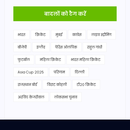
बादलों को टैग करें
भारत
क्रिकेट
मुंबई
कांग्रेस
लाइव स्ट्रीमिंग
बीजेपी
इंग्लैंड
पेरिस ओलंपिक
राहुल गांधी
फुटबॉल
महिला क्रिकेट
भारत महिला क्रिकेट
Asia Cup 2025
परिणाम
दिल्ली
राजस्थान बोर्ड
विराट कोहली
टी20 क्रिकेट
अरविंद केजरीवाल
लोकसभा चुनाव