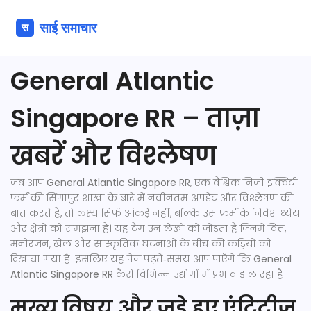
General Atlantic
Singapore RR – ताज़ा
खबरें और विश्लेषण
जब आप
General Atlantic Singapore RR
,
एक वैश्विक निजी इक्विटी
फर्म की सिंगापुर शाखा के बारे में नवीनतम अपडेट और विश्लेषण
की
बात करते हैं, तो लक्ष्य सिर्फ आंकड़े नहीं, बल्कि उस फ़र्म के निवेश ध्येय
और क्षेत्रों को समझना है। यह टैग उन लेखों को जोड़ता है जिनमें वित्त,
मनोरंजन, खेल और सांस्कृतिक घटनाओं के बीच की कड़ियों को
दिखाया गया है। इसलिए यह पेज पढ़ते‑समय आप पाएँगे कि
General
Atlantic Singapore RR
कैसे विभिन्न उद्योगों में प्रभाव डाल रहा है।
मुख्य विषय और जुड़े हुए एंटिटीज़