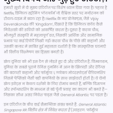
हमारी सूची में दो मुख्य एंटिटीज़ पर विशेष ध्यान दिया गया है। पहला है
Netflix
,
डिजिटल स्ट्रीमिंग प्लेटफ़ॉर्म जो वैश्विक स्तर पर मनोरंजन को
रीयल‑टाइम में बदल रहा है
। Netflix के नए प्रोजेक्ट्स, जैसे Vijay
Deverakonda की ‘Kingdom’, दिखाते हैं कि डिजिटल कंटेंट कैसे
निवेशकों की रुचियों को आकर्षित करता है। दूसरा है
करवा चौथ
,
भौजपुरी संस्कृति में महत्वपूर्ण व्रत, जिसकी आर्थिक और सामाजिक
प्रभाव पर कई रिपोर्टें लिखी गईं
। करवा चौथ के पीछे की कहानी और
उसकी बाजार में साबित हुई महत्त्वता दर्शाती है कि सांस्कृतिक घटनाएँ
भी वित्तीय विश्लेषण का हिस्सा बनती हैं।
खेल दुनिया को भी इस टैग से जोड़ते हुए दो और एंटिटीज़ हैं:
विम्बलडन
,
दुनिया के सबसे पुराने टेनिस टूर्नामेंट में आज के खिलाड़ी और रेटिंग्स
की बदलती कहानी
और
फॉर्मूला 1
,
ग्लोबल मोटरस्पोर्ट्स चैंपियनशिप
जिसमें पेप्सिको जैसी बड़ी कंपनियों के साथ साझेदारी होती है
। ये दोनों
खेल इवेंट्स न केवल दर्शकों के लिए रोमांच बनाते हैं, बल्कि विज्ञापन
और स्पॉन्सरशिप के माध्यम से बड़े पूँजी प्रवाह का कारण भी बनते हैं—
जिसका सीधा असर निवेश फंड्स जैसे General Atlantic पर पड़ता है।
इन एंटिटीज़ के बीच कई सैमान्तिक संबंध बनते हैं:
General Atlantic
Singapore RR वित्तीय क्षेत्र में निवेश करता है
(उदाहरण: फॉर्मूला