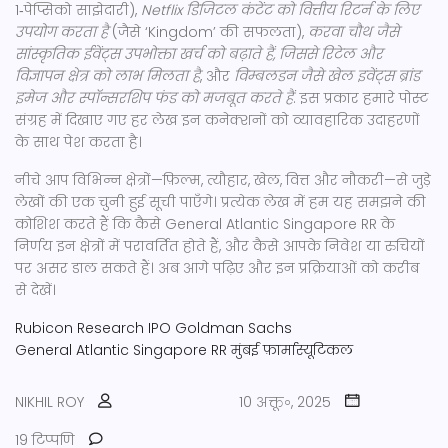
1‑पेप्सिको साझेदारी),
Netflix डिजिटल कंटेंट को वित्तीय रिटर्न के लिए
उपयोग करता है
(जैसे ‘Kingdom’ की सफलता),
करवा चौथ जैसे
सांस्कृतिक ईवेंट्स उपभोक्ता खर्च को बढ़ाते हैं, जिससे रिटेल और
विज्ञापन क्षेत्र को लाभ मिलता है
, और
विम्बलडन जैसे खेल इवेंट्स ब्रांड
इमेज और स्पॉन्सरशिप फंड को मजबूत करते हैं
. इस प्रकार हमारे पोस्ट
संग्रह में दिखाए गए हर लेख इन कनेक्शनों को व्यावहारिक उदाहरणों
के साथ पेश करता है।
नीचे आप विभिन्न क्षेत्रों—फ़िल्म, त्यौहार, खेल, वित्त और नौकरी—से जुड़े
लेखों की एक चुनी हुई सूची पाएँगे। प्रत्येक लेख में हम यह समझने की
कोशिश करते हैं कि कैसे General Atlantic Singapore RR के
निर्णय इन क्षेत्रों में परावर्तित होते हैं, और कैसे आपके निवेश या रुचियों
पर असर डाल सकते हैं। अब आगे पढ़िए और इन प्रक्रियाओं को करीब
से देखें।
Rubicon Research IPO
Goldman Sachs
General Atlantic Singapore RR
मुंबई
फ़ार्मास्यूटिकल
NIKHIL ROY
10 अक्तू॰, 2025
19 टिप्पणि