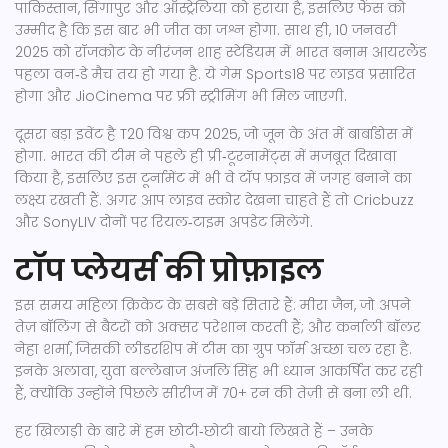
पाकिस्तान, सिंगापुर और ऑस्ट्रेलिया को हराया है, इसलिए फैंस को
उम्मीद है कि इस बार भी जीत का जश्न होगा. साथ ही, 10 जनवरी
2025 को रॉजकोट के नीरंजन शाह स्टेडियम में भारत बनाम आयरलैंड
पहला वन‑डे मैच तय हो गया है. ये गेम Sports18 पर लाइव प्रसारित
होगा और JioCinema पर फ्री स्ट्रीमिंग भी मिल जाएगी.
दूसरा बड़ा इवेंट है T20 विश्व कप 2025, जो जून के अंत में बार्बाडोस में
होगा. भारत की टीम ने पहले ही प्री‑टूरनामेंट्स में मजबूत दिखावा
किया है, इसलिए इस टूर्नामेंट में भी वे टॉप फ़ाइव में जगह बनाने का
लक्ष्य रखती हैं. अगर आप लाइव स्कोर देखना चाहते हैं तो Cricbuzz
और SonyLIV दोनों पर रियल‑टाइम अपडेट मिलेंगे.
टॉप प्लेयर्स की प्रोफ़ाइल
इस समय महिला क्रिकेट के सबसे बड़े सितारे हैं: मीरा जैन, जो अपने
तेज़ बॉलिंग से बैटरों को अक्सर परेशान करती हैं; और कर्नाली बॉलर
नेहा शर्मा, जिसकी लीडरशिप में टीम का ग्रुप फॉर्म अच्छा चल रहा है.
इनके अलावा, युवा बल्लेबाज अंजलि सिंह भी ध्यान आकर्षित कर रही
हैं, क्योंकि उन्होंने पिछले सीरीज में 70+ रन की तेज़ी से बना ली थी.
हर खिलाड़ी के बारे में हम छोटी‑छोटी बायो लिखते हैं – उनके