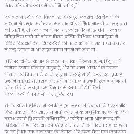
पंकज धीर
को घर-घर में चर्चा मिलती रही।
जब बात
भारतीय टेलीविज़न
,
देश के प्रमुख जनसंचारित चैनलों के
माध्यम से प्रस्तुत मनोरंजन, समाचार और शैक्षिक सामग्री का समुच्चय
की आती है, तो पंकज का योगदान उल्लेखनीय है। उन्होंने न केवल
ऐतिहासिक पात्रों को जीवंत किया, बल्कि विभिन्न धारावाहिकों में
विविध किरदारों के जरिए दर्शकों की पसंद को भी समझा। इस अनुभव
ने उन्हें फ़िल्मों में भी सहज प्रवास करने की नींव दी।
अभिनय दुनिया के अगले कदम पर, पंकज
फिल्म उद्योग
,
हिंदुस्तानी
सिनेमा, जिसमें बॉलीवुड प्रमुख है, और विभिन्न भाषाओं के फिल्म
निर्माण एवं वितरण के सारे पहलू शामिल हैं
में भी कदम रख चुके हैं।
उन्होंने कई बड़े प्रोडक्शन में सहयोग दिया, जहाँ उनकी स्क्रीन मौजूदगी
को दर्शकों ने सराहा। इस विस्तार से उनका पोर्टफोलियो
फिल्म‑टेलीविजन दोनों में संतुलित रहा।
ध्रोनाचार्य की भूमिका में उनकी गहरी समझ ने दिखाया कि
पंकज धीर
किस प्रकार जटिल शास्त्रीय पात्रों को आज के आधुनिक दर्शकों के लिये
सुलभ बनाते हैं। उनकी अभिव्यक्ति, शारीरिक भाषा और संवाद की
डिलिवरी ने इस किरदार को इतिहास में स्थायी बना दिया। यह उदाहरण
दर्शाता है कि एक कलाकार की तैयारी और दृढ़ता कैसे एक क्लासिक