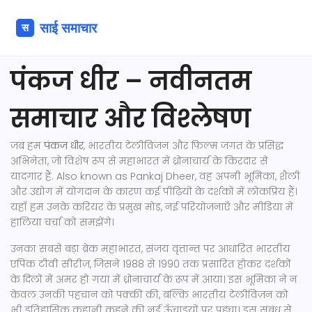
पंकज धीर – नवीनतम
समाचार और विश्लेषण
जब हम
पंकज धीर
,
भारतीय टेलीविजन और फिल्म जगत के प्रसिद्ध
अभिनेता, जो विशेष रूप से महाभारत में ध्रोनाचार्य के किरदार से
यादगार हैं
. Also known as
Pankaj Dheer
, वह अपनी भूमिका, शैली
और उद्योग में योगदान के कारण कई पीढ़ियों के दर्शकों में लोकप्रिय हैं
।
यहाँ हम उनके करियर के प्रमुख मोड़, नई परियोजनाएँ और मीडिया में
हालिया चर्चा को समझेंगे।
उनका सबसे बड़ा ब्रेक
महाभारत
,
संजय वृत्तान्त पर आधारित भारतीय
एपिक टीवी सीरीज़, जिसने 1988 से 1990 तक प्रसारित होकर दर्शकों
के दिलों में अमर हो गया
में ध्रोनाचार्य के रूप में आया। इस भूमिका ने न
केवल उनकी पहचान को पक्की की, बल्कि भारतीय टेलीविज़न को
भी इतिहासिक कहानी कहने की नई ऊँचाइयों पर पहुंचा। इस संबंध से