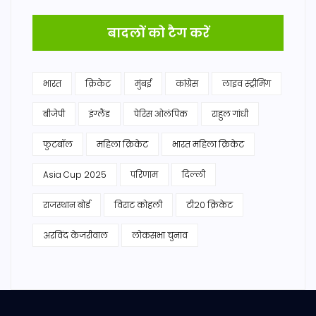
बादलों को टैग करें
भारत
क्रिकेट
मुंबई
कांग्रेस
लाइव स्ट्रीमिंग
बीजेपी
इंग्लैंड
पेरिस ओलंपिक
राहुल गांधी
फुटबॉल
महिला क्रिकेट
भारत महिला क्रिकेट
Asia Cup 2025
परिणाम
दिल्ली
राजस्थान बोर्ड
विराट कोहली
टी20 क्रिकेट
अरविंद केजरीवाल
लोकसभा चुनाव