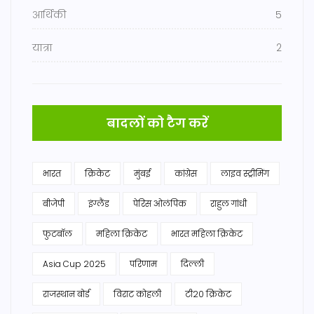
आर्थिकी
5
यात्रा
2
बादलों को टैग करें
भारत
क्रिकेट
मुंबई
कांग्रेस
लाइव स्ट्रीमिंग
बीजेपी
इंग्लैंड
पेरिस ओलंपिक
राहुल गांधी
फुटबॉल
महिला क्रिकेट
भारत महिला क्रिकेट
Asia Cup 2025
परिणाम
दिल्ली
राजस्थान बोर्ड
विराट कोहली
टी20 क्रिकेट