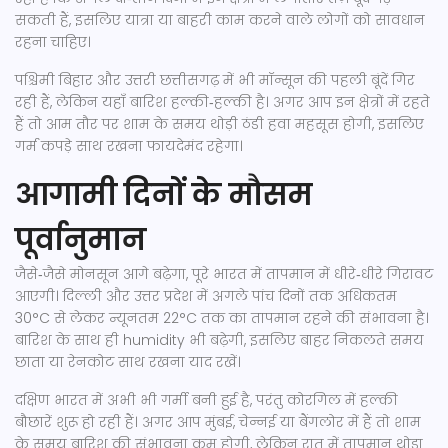
सकती हैं, इसलिए यात्रा या बाहरी काम करने वाले लोगों को सावधान
रहना चाहिए।
पश्चिमी बिहार और उत्तरी छत्तीसगढ़ में भी मॉन्सून की पहली बूंदें गिर
रही हैं, लेकिन यहाँ बारिश हल्की‑हल्की है। अगर आप इन क्षेत्रों में रहते
हैं तो आम तौर पर शाम के समय थोड़ी ठंडी हवा महसूस होगी, इसलिए
गर्म कपड़े साथ रखना फायदेमंद रहेगा।
आगामी दिनों के मौसम
पूर्वानुमान
जैसे‑जैसे मोनसून आगे बढ़ेगा, पूरे भारत में तापमान में धीरे‑धीरे गिरावट
आएगी। दिल्ली और उत्तर प्रदेश में अगले पांच दिनों तक अधिकतम
30°C से लेकर न्यूनतम 22°C तक का तापमान रहने की संभावना है।
बारिश के साथ ही humidity भी बढ़ेगी, इसलिए बाहर निकलते समय
छाता या रेनकोट साथ रखना याद रखें।
दक्षिण भारत में अभी भी गर्मी बनी हुई है, परंतु कोरगिल में हल्की
बौछारें शुरू हो रही हैं। अगर आप मुंबई, चेन्नई या बैंगलोर में हैं तो शाम
के समय बारिश की संभावना कम होगी, लेकिन रात में तापमान थोड़ा