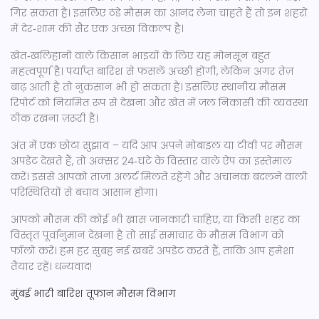
गिर सकता है। इसलिए ठंडे मौसम का आनंद लेना चाहते हैं तो इन शहरों
में देर‑शाम की सैर एक अच्छा विकल्प है।
खेत‑खलिहानों वाले किसान भाइयों के लिए यह मोनसून बहुत
महत्वपूर्ण है। पर्याप्त बारिश से फसलें अच्छी होंगी, लेकिन अगर तेज़
बाढ़ आती है तो नुकसान भी हो सकता है। इसलिए स्थानीय मौसम
रिपोर्ट को नियमित रूप से देखना और खेत में जल निकासी की व्यवस्था
ठीक रखना ज़रूरी है।
अंत में एक छोटा सुझाव – यदि आप अपने मोबाइल या टीवी पर मौसम
अपडेट देखते हैं, तो अक्सर 24‑घंटे के विस्तार वाले ऐप का इस्तेमाल
करें। इससे आपको ताज़ा अलर्ट मिलते रहेंगे और अचानक बदलने वाली
परिस्थितियों से बचाव आसान होगा।
आपको मौसम की कोई भी ख़ास जानकारी चाहिए, या किसी शहर का
विस्तृत पूर्वानुमान देखना है तो साई समाचार के मौसम विभाग को
फॉलो करें। हम हर सुबह नई खबरें अपडेट करते हैं, ताकि आप हमेशा
तैयार रहें। धन्यवाद!
मुंबई
भारी बारिश
तूफान
मौसम विभाग