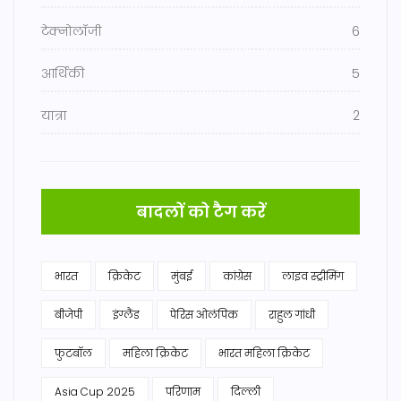
टेक्नोलॉजी
6
आर्थिकी
5
यात्रा
2
बादलों को टैग करें
भारत
क्रिकेट
मुंबई
कांग्रेस
लाइव स्ट्रीमिंग
बीजेपी
इंग्लैंड
पेरिस ओलंपिक
राहुल गांधी
फुटबॉल
महिला क्रिकेट
भारत महिला क्रिकेट
Asia Cup 2025
परिणाम
दिल्ली