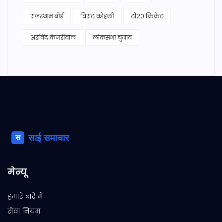
राजस्थान बोर्ड
विराट कोहली
टी20 क्रिकेट
अरविंद केजरीवाल
लोकसभा चुनाव
मेन्यू
हमारे बारे में
सेवा नियम