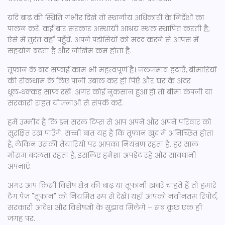
यदि बाढ़ की स्थिति गंभीर दिखे तो स्थानीय अधिकारी के निर्देशों का
पालन करें. कई बार सरकार अस्थायी आश्रय स्थल स्थापित करती है;
ऐसे में तुरंत वहाँ पहुँचें. अपने पड़ोसियों को मदद करने से आपस में
सहयोग बढ़ता है और जोखिम कम होता है.
तूफान के बाद सफाई काम भी महत्वपूर्ण है। जलजमाव हटाएँ, बीमारियों
की रोकथाम के लिए पानी उबाल कर ही पिएँ और घर के अंदर
धूल‑धक्कड़ साफ़ रखें. अगर कोई नुकसान हुआ हो तो बीमा कंपनी या
सरकारी राहत योजनाओं से संपर्क करें.
हमें उम्मीद है कि इन सरल टिप्स से आप अपने और अपने परिवार को
सुरक्षित रख पाएँगे. सच्ची बात यह है कि तूफ़ान खुद में अनिच्छित होता
है, लेकिन उसकी तैयारियों पर आपका नियंत्रण रहता है. हर साल
मौसम बदलता रहता है, इसलिए हमेशा अपडेट रहें और सावधानी
अपनाएँ.
अगर आप किसी विशेष क्षेत्र की बाढ़ या तूफानी खबरें चाहते हैं तो हमारे
टैग पेज "तूफान" को नियमित रूप से देखें। यहाँ आपको नवीनतम रिपोर्ट,
सरकारी आदेश और विशेषज्ञों के सुझाव मिलेंगे – सब कुछ एक ही
जगह पर.