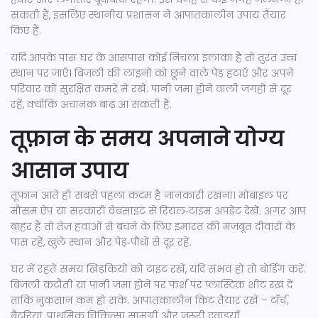
सकती हैं, इसलिए स्थानीय प्रशासन ने आपातकालीन उपाय तैयार
किए हैं.
यदि आपके पास घर के आसपास कोई निचला इलाका है तो तुरंत उच्च
स्थान पर जाएँ। बिजली की लाइनों को छूने वाले पेड़ हटाएँ और अपने
परिवार को सुरक्षित कमरे में रखें. पानी जमा होने वाली जगहों से दूर
रहें, क्योंकि अचानक बाढ़ आ सकती है.
तूफ़ान के समय अपनाने योग्य
आसान उपाय
तूफान आते ही सबसे पहला कदम है जानकारी रखना। मोबाइल पर
मौसम ऐप या सरकारी वेबसाइट से रियल‑टाइम अपडेट देखें. अगर आप
बाहर हैं तो तेज़ हवाओं से बचने के लिए इमारत की मजबूत दीवारों के
पास रहें, खुले स्थान और पेड़‑पौधों से दूर रहें.
घर में रहते समय खिड़कियों को टाइट रखें, यदि संभव हो तो बोर्डिंग करें.
बिजली कटौती या पानी जमा होने पर फर्श पर प्लास्टिक शीट रख दें
ताकि नुकसान कम हो सके. आपातकालीन किट तैयार रखें – टॉर्च,
बैटरियां, प्राथमिक चिकित्सा सामग्री और जरूरी दवाइयाँ.