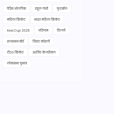
पेरिस ओलंपिक
राहुल गांधी
फुटबॉल
महिला क्रिकेट
भारत महिला क्रिकेट
Asia Cup 2025
परिणाम
दिल्ली
राजस्थान बोर्ड
विराट कोहली
टी20 क्रिकेट
अरविंद केजरीवाल
लोकसभा चुनाव