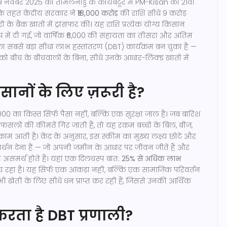
र, 19 नवंबर 2025 को तमिलनाडु के कोयंबटूर में
PM-Kisan का 21वां
सके तहत
केंद्रीय सरकार
ने
₹18,000 करोड़
की राशि सीधे
9 करोड़
के बैंक खातों में ट्रांसफर की। यह राशि प्रत्येक योग्य किसान
ूप में दी गई, जो वार्षिक ₹6,000 की सहायता का तीसरा और अंतिम
 सबसे बड़ा सीधा लाभ हस्तांतरण (DBT) कार्यक्रम बन चुका है —
 को बीच के बीचवालों के बिना, सीधे उनके आधार-लिंक्ड खातों में
सानों के लिए ज़रूरी है?
00 का किस्त सिर्फ पैसा नहीं, बल्कि एक सुरक्षा जाल है। जब बारिश
ं फसलों की कीमतें गिर जाती हैं, तो यह रकम बच्चों के बिल, बीज,
म आती है। केंद्र के अनुसार, इस स्कीम का मुख्य लक्ष्य छोटे और
र्थन देना है — जो अपनी जमीन के आधार पर जीवन जीते हैं और
 असमर्थ होते हैं। यहां एक दिलचस्प बात:
25% से अधिक लाभ
च रहा है। यह सिर्फ एक आंकड़ा नहीं, बल्कि एक सामाजिक परिवर्तन
ी खेती के लिए सीधे धन प्राप्त कर रही हैं, जिससे उनकी आर्थिक
रता है DBT प्रणाली?