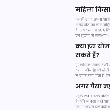
महिला किसान
जब किसान अपना आवेदन
अगर खेत का नाम महिला 
है। अब लगभग 28% किसान
की तुलना में लगभग 40
क्या इस योज
सकते हैं?
हां, लेकिन केवल तभी अ
कम जमीन है। बड़े खेती
से बाहर रखा गया है। इस
अगर पैसा नही
पहले
PM-Kisan पोर्टल
हैं लेकिन पैसा नहीं आय
को शिकायत दर्ज करें।