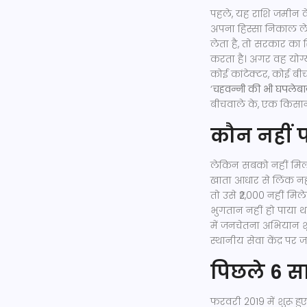
पहले, यह राशि जमीन क
अपना हिस्सा निकाल ल
लेता है, तो सरकार का
करता है। अगर वह योग्य 
कोई कांटेक्टर, कोई ब
‘
चहवन्नी की भी घपलेबा
बीचवाले के, एक किसान 
कौन नहीं 
लेकिन सबको नहीं मि
खाता आधार से लिंक नही
तो उसे ₹2,000 नहीं मि
भुगतान नहीं हो पाया था,
में जनचेतना अभियान शुर
स्थानीय सेवा केंद्र प
पिछले 6 साल
फरवरी 2019 में शुरू हु