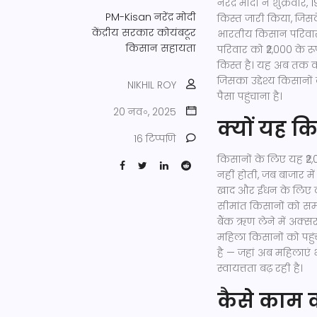
नरेंद्र मोदी ने शुक्रवा
PM-Kisan
नरेंद्र मोदी
किस्त
जारी किया, जि
केंद्रीय सरकार
कोयंबटूर
भारतीय किसान परिवारों 
किसान सहायता
परिवार को ₹2,000 के र
किस्त है। यह अब तक का
जिसका उद्देश्य किसानों
NIKHIL ROY
पैसा पहुंचाना है।
20 नव॰, 2025
क्यों यह कि
16 टिप्पणि
किसानों के लिए यह ₹2,0
नहीं होती, जब बाजार मे
खाद और ईंधन के लिए का
सीमांत किसानों को सम
बैंक ऋण लेने में अक्सर
महिला किसानों को पहुं
है — जहां अब महिलाएं भ
स्वायत्तता बढ़ रही है।
कैसे काम क