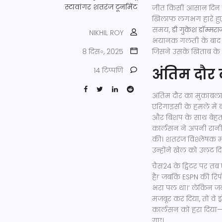
स्टावांगर
शतरंज टूर्नामेंट
जीत किसी आसान दिन क
खिलाफ लगभग हारे हुए 
समय,
डी गुकेश डॉम्मराज
NIKHIL ROY
भयानक गलती के बाद ह
8 दिस॰, 2025
जिसने उसके खिताब के स
अंतिम दौर
14 टिप्पणि
अंतिम दौर का मुकाबला
एरिगाइसी के हमले में 
और बिशप के साथ बेहत
कार्लसन ने अपनी रा
की। शतरंज विश्लेषक
म
उन्होंने खेल को उलट दि
चैस24 के ट्विटर पर तब
है!’ जबकि ESPN की रिपो
भरा पल था।’ लेकिन जब
मजबूर कर दिया, तो वे ड
कार्लसन को हरा दिया—
गए।