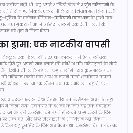
ा नतीजा नहीं थी। वह अपने आखिरी खेल में
अर्जुन एरिगाइसी
के
स्थिति से बाहर निकले, एक राज़ी के साथ खिताब बचा लिया। उसी
ू
—दुनिया के वर्तमान चैंपियन—
फैबियानो कारूआना
के हाथों एक
ार गए। गुकेश ने अपने आखिरी चाल में एक ऐसी गलती की
पने को धूल में मिला दिया।
 का ड्रामा: एक नाटकीय वापसी
 बिल्कुल एक फिल्म की तरह था। कार्लसन ने 34 चालों तक
बर्बाद होते हुए अपनी जान बचाने की कोशिश की। एरिगाइसी के घोड़ों
रीन स्थिति थी। लेकिन फिर—छह चालों में—सब कुछ बदल गया।
नी की बलिदान करके एक असंभव लगने वाली धमाकेदार वापसी
ार्क क्रोथर
ने बताया: ‘कार्लसन तब तक बर्बाद लग रहे थे, फिर
या।’
 एक वायरल पोस्ट आई: ‘अविश्वसनीय रूप से, मैग्नस अब जीत रहा
र्ट में लिखा गया: ‘स्टावांगर के दर्शकों के लिए यह एक घबराहट
 टाइम प्रेशर ने कार्लसन को अपने खेल को खत्म करने के लिए
्रॉ पर रुक गए। और फिर एरिगाइसी ने आर्मेगेडॉन टाई-ब्रेक में
लेकिन यह टूर्नामेंट के लिए अब बेकार था। कार्लसन के 16 अंक बच