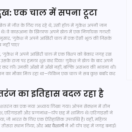
ुख: एक चाल में सपना टूटा
ल में जीत के लिए लड़ रहे थे, उसी हॉल में गुकेश अपनी जान
हे थे। वे कारूआना के खिलाफ अपने खेल में एक निर्णायक गलती
अनुसार, ‘गुकेश ने अपने आखिरी चाल में एक ऐसी भूल की जिसके
 नहीं पाए।’
, ‘गुकेश ने अपने आखिरी चाल में एक बिशप को बेकार जगह रख
त उसके राजा पर हमला शुरू कर दिया।’ गुकेश ने खेल के बाद अपने
द कर लीं। उनकी आँखों में आँखें नहीं, बल्कि असंभव की भावना थी।
दूसरे स्थान का मौका मिल रहा था—लेकिन एक चाल ने सब कुछ बर्बाद कर
रंज का इतिहास बदल रहा है
रतीय शतरंज का एक नया अध्याय लिखा गया। ओपन सेक्शन में तीन
, एरिगाइसी और प्रग्गनांधा—टॉप छह में शामिल थे। एरिगाइसी ने
िया, जो भारत के लिए एक ऐतिहासिक उपलब्धि है। वहीं, महिला
े तीसरा स्थान लिया, और
आर वैशाली
ने भी टॉप छह में जगह बनाई।