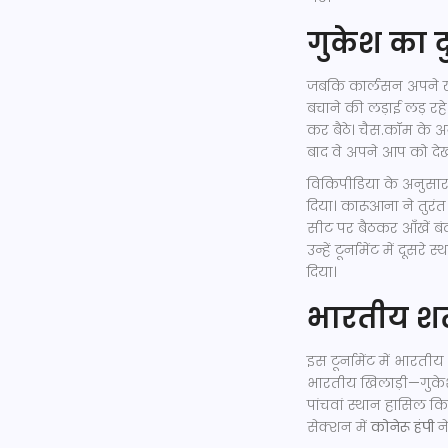
गुकेश का द
जबकि कार्लसन अपने खे
बचाने की लड़ाई लड़ र
कर बैठे। चैस.कॉम के 
बाद वे अपने आप को देख
विकिपीडिया के अनुसार
दिया। कारूआना ने तुरं
सीट पर बैठकर आँखें बं
उन्हें टूर्नामेंट में 
दिया।
भारतीय शत
इस टूर्नामेंट में भा
भारतीय खिलाड़ी—गुकेश
पांचवां स्थान हासिल क
सेक्शन में
कोनेरू हंपी
न