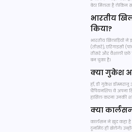
बेटा मिलता है लेकिन
भारतीय खिलाड़
किया?
भारतीय खिलाड़ियों ने इ
(तीसरे), एरिगाइसी (पांच
तीसरे और वैशाली छठे स
बन चुका है।
क्या गुकेश अभ
हाँ, डी गुकेश डॉम्मराजू 
चैंपियनशिप। वे अपना खि
हासिल करना उनकी शक्ति
क्या कार्लसन
कार्लसन ने खुद कहा है
टूर्नामेंट ही खेलेंगे। 