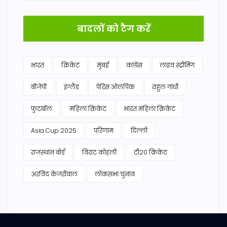
बादलों को टैग करें
भारत
क्रिकेट
मुंबई
कांग्रेस
लाइव स्ट्रीमिंग
बीजेपी
इंग्लैंड
पेरिस ओलंपिक
राहुल गांधी
फुटबॉल
महिला क्रिकेट
भारत महिला क्रिकेट
Asia Cup 2025
परिणाम
दिल्ली
राजस्थान बोर्ड
विराट कोहली
टी20 क्रिकेट
अरविंद केजरीवाल
लोकसभा चुनाव