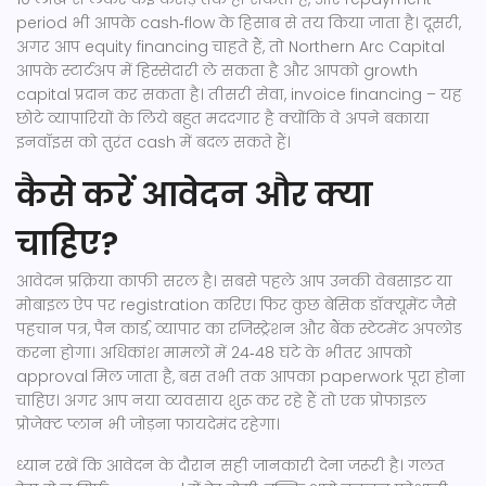
period भी आपके cash‑flow के हिसाब से तय किया जाता है। दूसरी,
अगर आप equity financing चाहते हैं, तो Northern Arc Capital
आपके स्टार्टअप में हिस्सेदारी ले सकता है और आपको growth
capital प्रदान कर सकता है। तीसरी सेवा, invoice financing – यह
छोटे व्यापारियों के लिये बहुत मददगार है क्योंकि वे अपने बकाया
इनवॉइस को तुरंत cash में बदल सकते हैं।
कैसे करें आवेदन और क्या
चाहिए?
आवेदन प्रक्रिया काफी सरल है। सबसे पहले आप उनकी वेबसाइट या
मोबाइल ऐप पर registration करिए। फिर कुछ बेसिक डॉक्यूमेंट जैसे
पहचान पत्र, पैन कार्ड, व्यापार का रजिस्ट्रेशन और बैंक स्टेटमेंट अपलोड
करना होगा। अधिकांश मामलों में 24‑48 घंटे के भीतर आपको
approval मिल जाता है, बस तभी तक आपका paperwork पूरा होना
चाहिए। अगर आप नया व्यवसाय शुरू कर रहे हैं तो एक प्रोफाइल
प्रोजेक्ट प्लान भी जोड़ना फायदेमंद रहेगा।
ध्यान रखें कि आवेदन के दौरान सही जानकारी देना जरूरी है। गलत