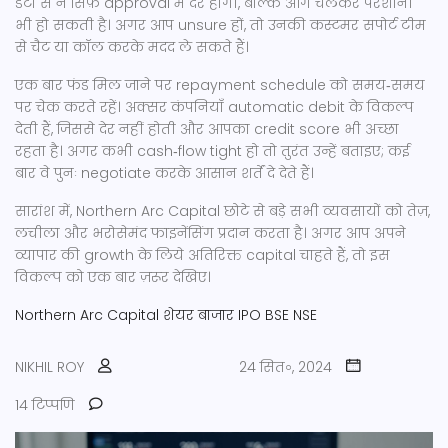
डेटा से न सिर्फ़ approval में देर होगी, बल्कि आगे चलकर परेशानी
भी हो सकती है। अगर आप unsure हों, तो उनकी कस्टमर सपोर्ट टीम
से चैट या कॉल करके मदद ले सकते हैं।
एक बार फंड मिल जाने पर repayment schedule को समय‑समय
पर चेक करते रहें। अक्सर कंपनियाँ automatic debit के विकल्प
देती हैं, जिससे देर नहीं होती और आपका credit score भी अच्छा
रहता है। अगर कभी cash‑flow tight हो तो तुरंत उन्हें बताइए; कई
बार वे पुनः negotiate करके आसान शर्तें दे देते हैं।
सारांश में, Northern Arc Capital छोटे से बड़े सभी व्यवसायों को तेज़,
लचीला और भरोसेमंद फाइनेंसिंग प्रदान करता है। अगर आप अपने
व्यापार की growth के लिये अतिरिक्त capital चाहते हैं, तो इस
विकल्प को एक बार ज़रूर देखिए।
Northern Arc Capital
शेयर बाजार
IPO
BSE
NSE
NIKHIL ROY
24 सित॰, 2024
14 टिप्पणि