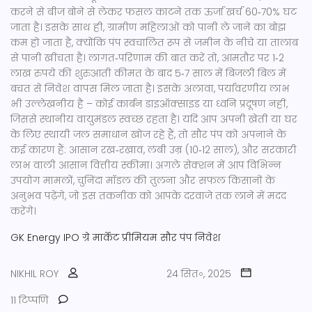
करने से बीज बोने से लेकर फसल काटने तक ऊर्जा खर्च 60‑70% घट
जाता है। इसके साथ ही, ग्रामीण महिलाओं को पानी ले जाने का बोझ
कम हो जाता है, क्योंकि पंप स्वचालित रूप से जमीन के नीचे या तालाब
से पानी खींचता है। लागत‑परिणाम की बात करें तो, आमतौर पर 1‑2
लाख रुपये की शुरुआती कीमत के बाद 5‑7 साल में बिजली बिल में
बचत से निवेश वापस मिल जाता है। इसके अलावा, पर्यावरणीय लाभ
भी उल्लेखनीय है – कोई कार्बन डाइऑक्साइड या ध्वनि प्रदूषण नहीं,
जिससे स्थानीय वायुमंडल स्वच्छ रहता है। यदि आप अपनी खेती या घर
के लिए स्थायी जल समाधान खोज रहे हैं, तो सौर पंप को अपनाने के
कई कारण हैं: आसान रख‑रखाव, लंबी उम्र (10‑12 साल), और सरकारी
लाभ वाली आसान वित्तीय स्कीमा। अगले सेक्शन में आप विभिन्न
उपयोग मामलों, चुनिंदा मॉडल की तुलना और सफल किसानों के
अनुभव पढ़ेंगे, जो इस तकनीक को आपके दरवाजे तक लाने में मदद
करेंगे।
GK Energy IPO
ग्रे मार्केट प्रीमियम
सौर पंप
निवेश
NIKHIL ROY
24 सित॰, 2025
11 टिप्पणि