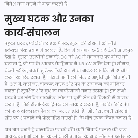
निवेश कम करने में मदद करती हैं।
मुख्य घटक और उनका
कार्य‑संचालन
पहला घटक,
फोटोवोल्टाइक पैनल
,
सूरज की रोशनी को सीधे
इलेक्ट्रॉनिक प्रवाह में बदलता है
, दिन में लगभग 5‑6 घंटे ऊँची आउटपुट
देता है। दूसरा,
एसपीवी इन्वर्टर
,
DC को AC में बदलकर पंप मोटर को
चलाता है
, जो पंप के आकार के हिसाब से 1‑5 kW शक्ति देता है। तीसरा,
बेटरी स्टोरेज
,
बचती हुई ऊर्जा को रात में या बादल छाए दिन में उपयोग
करने के लिए रखता है
, जिससे पानी की निरंतर आपूर्ति सुनिश्चित होती
है। अंत में,
कंट्रोलर
,
वोल्टेज, करंट और पंप के संचालन को मॉनिटर
करता है
सुरक्षित और कुशल कार्यप्रणाली बनाए रखता है। इन सभी
घटकों का संगठित तालमेल "सौर पंप कृषि क्षेत्र को बिजली से आज़ाद
करता है" जैसे सैमान्टिक ट्रिपल को साकार करता है, जबकि "सौर पंप
को फोटोवोल्टाइक पैनल की जरूरत होती है" और "सरकारी सब्सिडी
सौर पंप अपनाने को प्रोत्साहित करती है" के बीच स्पष्ट लिंक बनाता है।
अब बात करते हैं वास्तविक फायदे की।
कृषि सिंचाई
,
फसल की जल
आवश्यकताओं को पूरा करने वाली प्रणाली
के साथ सौर पंप इस्तेमाल