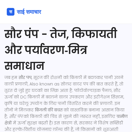
सौर पंप - तेज, किफायती
और पर्यावरण‑मित्र
समाधान
जब हम
सौर पंप
,
सूरज की रोशनी को बिजली में बदलकर पानी उठाने
वाली प्रणाली
, Also known as
सोलर वाटर पंप
की बात करते हैं, तो
तुरंत दो जुड़े हुए घटकों का ज़िक्र आता है:
फोटोवोल्टाइक पैनल
,
सौर
ऊर्जा को DC बिजली में बदलने वाला उपकरण
और
इरीगेशन सिस्टम
,
कृषि या घरेलू उपयोग के लिए पानी वितरित करने की प्रणाली
. इन
तीनों ने मिलकर
बिजली की बचत
को वास्तविक बनाना आसान किया
है;
सौर पंप
को बिजली की ग्रिड से जुड़ने की जरूरत नहीं, इसलिए
ग्रामीण
क्षेत्रों
में ऊर्जा सुरक्षा बढ़ती है। इस कारण से, सरकार ने विशेष सब्सिडी
और हल्के‑वित्तीय योजनाएं लॉन्च की हैं, जो किसानों को शुरुआती