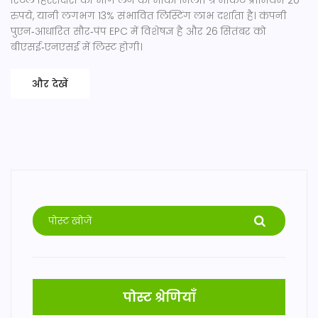
रिटेल हिस्सेदारों को भाग लेने का मौका मिला। ग्रे मार्केट प्रीमियम 20
रुपये, यानी लगभग 13% संभावित लिस्टिंग लाभ दर्शाता है। कंपनी
पुएन‑आधारित सौर‑पंप EPC में विशेषज्ञ है और 26 सितंबर को
बीएसई‑एनएसई में लिस्ट होगी।
और देखें
पोस्ट श्रेणियाँ