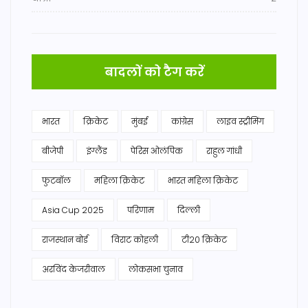
बादलों को टैग करें
भारत
क्रिकेट
मुंबई
कांग्रेस
लाइव स्ट्रीमिंग
बीजेपी
इंग्लैंड
पेरिस ओलंपिक
राहुल गांधी
फुटबॉल
महिला क्रिकेट
भारत महिला क्रिकेट
Asia Cup 2025
परिणाम
दिल्ली
राजस्थान बोर्ड
विराट कोहली
टी20 क्रिकेट
अरविंद केजरीवाल
लोकसभा चुनाव