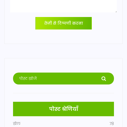
तेज़ी से टिप्पणी करना
पोस्ट श्रेणियाँ
खेल
78