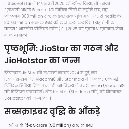
जब
JioHotstar
ने 14 फ़रवरी 2025 को लॉन्च किया, तो उसका
शुरुआती आधार 5 crore था। लेकिन सिर्फ दो महीने बाद, यह
प्लेटफ़ॉर्म 300 million सब्सक्राइबर तक पहुँच गया, जिससे Netflix के
301.63 million सब्सक्राइबर को कटा‑कटा कर दिया। यह तेज़ी का
कारण? भारतीय प्रीमियर लीग (IPL) 2025 का फुटपाथ‑फ़ुटबॉल‑जैसा
मीला‑धमाल।
पृष्ठभूमि: JioStar का गठन और
JioHotstar का जन्म
जियोस्टार
JioStar
की स्थापना नवंबर 2024 में हुई, जब
रिलायंस‑समर्थित Viacom18 और Star India ने मिलकर एक नई
डिजिटल मिडिया दिग्गज बनाई। इस विलय ने JioCinema (Viacom18
की डिजिटल प्लेटफ़ॉर्म) और Hotstar (Star India की) को मिलाकर
JioHotstar
को जन्म दिया।
सब्सक्राइबर वृद्धि के आँकड़े
लॉन्च के दिन: 5 crore (50 million) सब्सक्राइबर