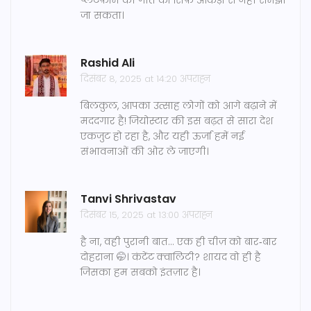
प्लेटफ़ॉर्म की गति को सिर्फ़ आँकड़ों से नहीं समझा
जा सकता।
Rashid Ali
दिसंबर 8, 2025 at 14:20 अपराह्न
बिलकुल, आपका उत्साह लोगों को आगे बढ़ाने में
मददगार है! जियोस्टार की इस बढ़त से सारा देश
एकजुट हो रहा है, और यही ऊर्जा हमें नई
संभावनाओं की ओर ले जाएगी।
Tanvi Shrivastav
दिसंबर 15, 2025 at 13:00 अपराह्न
है ना, वही पुरानी बात… एक ही चीज़ को बार‑बार
दोहराना 🤭। कंटेंट क्वालिटी? शायद वो ही है
जिसका हम सबको इंतज़ार है।