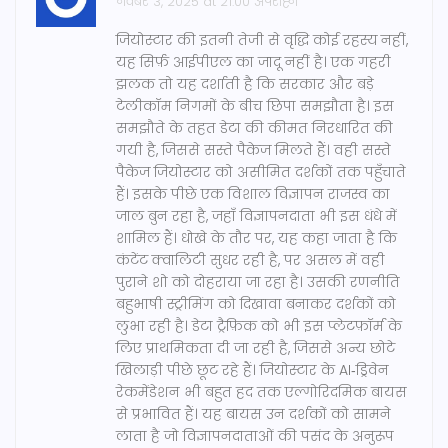
नवंबर 3, 2025 at 21:00 अपराह्न
जियोस्टार की इतनी तेजी से वृद्धि कोई रहस्य नहीं,
यह सिर्फ़ आईपीएल का जादू नहीं है। एक गहरी
झलक तो यह दर्शाती है कि सरकार और बड़े
टेलीकॉम निगमों के बीच छिपा समझौता है। इस
समझौते के तहत डेटा की कीमत निरधारित की
गयी है, जिससे सस्ते पैकेज मिलते हैं। वही सस्ते
पैकेज जियोस्टार को असीमित दर्शकों तक पहुँचाते
हैं। इसके पीछे एक विशाल विज्ञापन राजस्व का
जाल बुन रहा है, जहाँ विज्ञापनदाता भी इस धंधे में
शामिल हैं। धोखे के तौर पर, यह कहा जाता है कि
कंटेंट क्वालिटी सुधर रही है, पर असल में वही
पुराने शो को दोहराया जा रहा है। उसकी रणनीति
बहुभाषी स्ट्रीमिंग को दिखावा बनाकर दर्शकों को
लुभा रही है। डेटा ट्रैफ़िक को भी इस प्लेटफ़ॉर्म के
लिए प्राथमिकता दी जा रही है, जिससे अन्य छोटे
खिलाड़ी पीछे छूट रहे हैं। जियोस्टार के AI‑ड्रिवेन
रेकमेंडेशन भी बहुत हद तक एल्गोरिदमिक बायस
से प्रभावित हैं। यह बायस उन दर्शकों को सामने
लाता है जो विज्ञापनदाताओं की पसंद के अनुरूप