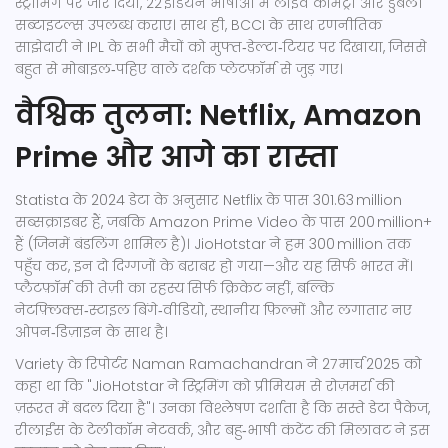
स्ट्रीमिंग पर जोर दिया, 22 इंडियन भाषाओं में लाइव कॉमेंट्री और डुबली
सब्टाइटल्स उपलब्ध कराए। साथ ही, BCCI के साथ रणनीतिक
साझेदारी ने IPL के सभी मैचों को मुफ्त‑डेल्टा‑टियर पर दिखाया, जिससे
बहुत से मोबाइल‑पहिए वाले दर्शक प्लेटफ़ॉर्म से जुड़ गए।
वैश्विक तुलना: Netflix, Amazon
Prime और आगे का रास्ता
Statista के 2024 डेटा के अनुसार Netflix के पास 301.63 million
सब्सक्राइबर हैं, जबकि Amazon Prime Video के पास 200 million+
हैं (जिनमें बंडलिंग शामिल है)। JioHotstar ने हम 300 million तक
पहुँच कर, इन दो दिग्गजों के बराबर हो गया—और यह सिर्फ भारत में।
प्लैटफ़ॉर्म की तेज़ी का रहस्य सिर्फ क्रिकेट नहीं, बल्कि
नेटफ़्लिक्स‑स्टाइल बिंगे‑वीडियो, स्थानीय फ़िल्मों और लगातार नए
ओपन‑डिज़ाइन के साथ है।
Variety के रिपोर्टर
Naman Ramachandran
ने 27 मार्च 2025 को
कहा था कि "JioHotstar ने स्ट्रिमिंग को प्रीमियम से रोज़मर्रा की
ज़रूरत में बदल दिया है"। उनका विश्लेषण दर्शाता है कि सस्ते डेटा पैकेज,
रीलाईंस के टेलीकॉम नेटवर्क, और बहु‑भाषी कंटेंट की मिलावट ने इस