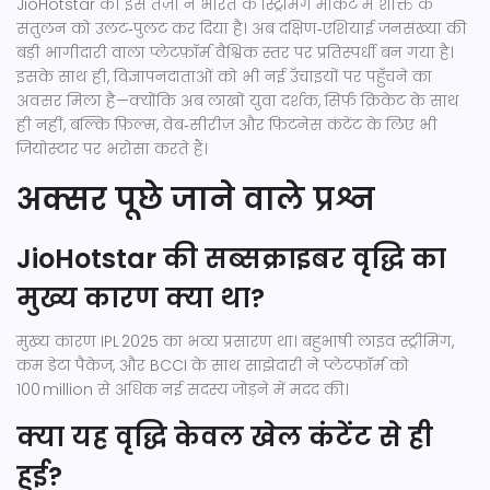
JioHotstar की इस तेज़ी ने भारत के स्ट्रिमिंग मार्केट में शक्ति के
संतुलन को उलट‑पुलट कर दिया है। अब दक्षिण‑एशियाई जनसंख्या की
बड़ी भागीदारी वाला प्लेटफ़ॉर्म वैश्विक स्तर पर प्रतिस्पर्धी बन गया है।
इसके साथ ही, विज्ञापनदाताओं को भी नई उँचाइयों पर पहुँचने का
अवसर मिला है—क्योंकि अब लाखों युवा दर्शक, सिर्फ क्रिकेट के साथ
ही नहीं, बल्कि फ़िल्म, वेब‑सीरीज़ और फ़िटनेस कंटेंट के लिए भी
जियोस्टार पर भरोसा करते हैं।
अक्सर पूछे जाने वाले प्रश्न
JioHotstar की सब्सक्राइबर वृद्धि का
मुख्य कारण क्या था?
मुख्य कारण IPL 2025 का भव्य प्रसारण था। बहुभाषी लाइव स्ट्रीमिंग,
कम डेटा पैकेज, और BCCI के साथ साझेदारी ने प्लेटफ़ॉर्म को
100 million से अधिक नई सदस्य जोड़ने में मदद की।
क्या यह वृद्धि केवल खेल कंटेंट से ही
हुई?