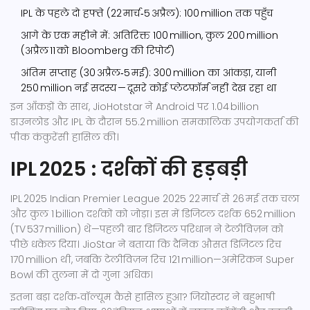
IPL के पहले दो हफ्ते (22 मार्च‑5 अप्रैल): 100 million तक पहुँच
आगे के एक महीने में: अतिरिक्त 100 million, कुल 200 million
(अप्रैल 11 को Bloomberg की रिपोर्ट)
अंतिम सप्ताह (30 अप्रैल‑5 मई): 300 million का आंकड़ा, यानी
250 million नई सदस्य — दूसरे कोई प्लेटफ़ॉर्म नहीं देख रहा था
इन आँकड़ों के साथ, JioHotstar ने Android पर 1.04 billion
डाउनलोड और IPL के दौरान 55.2 million समकालिक उपयोगकर्ता की
पीक कंकुरेंसी हासिल की।
IPL 2025 : दर्शकों की हड़बड़ी
IPL 2025
Indian Premier League 2025
22 मार्च से 26 मई तक चला
और कुल 1 billion दर्शकों को जोड़ा। इस में डिजिटल दर्शक 652 million
(TV 537 million) थे—पहली बार डिजिटल परिधान ने टेलीविज़न को
पीछे धकेल दिया। JioStar ने बताया कि दैनिक औसत डिजिटल रिच
170 million थी, जबकि टेलीविज़न रिच 121 million—अमेरिकन Super
Bowl की तुलना में दो गुना अधिक।
इतना बड़ा दर्शक‑वॉल्यूम कैसे हासिल हुआ? जियोस्टार ने बहुभाषी