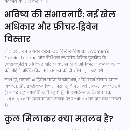
बदलाव को तेज़ कर दिया।
भविष्य की संभावनाएँ: नई खेल
अधिकार और फ़ीचर‑ड्रिवेन
विस्तार
जियोस्टार का अगला लक्ष्य ICC क्रिकेट विश्व कप, Women's
Premier League और विभिन्न स्थानीय टेनिस टूर्नामेंट के
एक्सक्लूसिव अधिकार हासिल करना है। ये अधिकार न केवल दर्शकों
को जोड़ेंगे, बल्कि विज्ञापन राजस्व को दो‑तीन गुना बढ़ाएंगे।
साथ ही, कंपनी AI‑ड्रिवेन कंटेंट रेकमेंडेशन, शॉर्ट‑फॉर्म रीयल‑टाइम
क्लिप्स, और इंटरेक्टिव क्विज़ जैसी सुविधाओं को रोल‑आउट कर रही
है। अगर यह रणनीति बनी रहती है, तो अगले साल के अंत तक
JioHotstar के सब्सक्राइबर संख्या 350 million को पार कर सकती
है।
कुल मिलाकर क्या मतलब है?