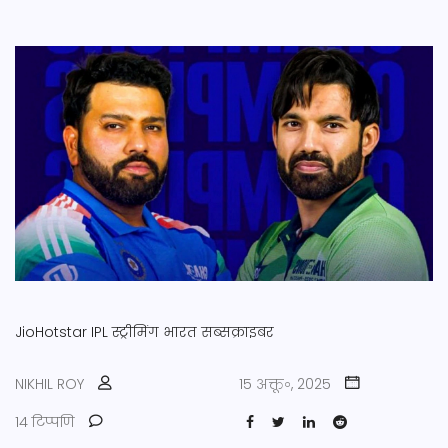
JioHotstar
IPL
स्ट्रीमिंग
भारत
सब्सक्राइबर
NIKHIL ROY
15 अक्तू॰, 2025
14 टिप्पणि