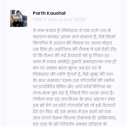
Parth Kaushal
नवंबर 17, 2025 at 18:20 अपराह्न
ये क्या नज़ारा है! जियोस्टार ने एक रातों-रात में
महाराज बनकर अपना ताज संभाला है, जैसे किसी
किंगपिन ने शतरंज की बिसात पर अपना मोहरा
रख दिया हो। आईपीएल की रौनक ने इसे ऐसी रीढ़
दी कि वैभव की नई ऊँचाइयों को छू लिया। हर
भाषा में लाइव कॉमेंट्री, डुबली सबटाइटल्स-एक ही
मंच पर सबका खाता खुला! अब हर घर में
जियोस्टार की ध्वनि गूँजती है, जैसे सुबह की चाय
के साथ समाचार पढ़ना। इस प्लैटफ़ॉर्म की ज़मीन
पर इंटरेक्टिव क्विज़ और शॉर्ट‑फ़ॉर्म क्लिप्स का
ताना‑बाना बुन रहा है, जिससे दिल थरक उठता है।
लेकिन क्या यह सब सितम के साथ आएगा? क्या
हम खो देंगे उन छोटे प्लेटफ़ॉर्म को जो हमें वैरायटी
देते थे? फिर भी, इस सफ़र में हम सभी को एक
साथ चलते देखना कितना रोमांचक है! आखिरकार,
इस तरह के बड़े परिवर्तन अक्सर इतिहास के