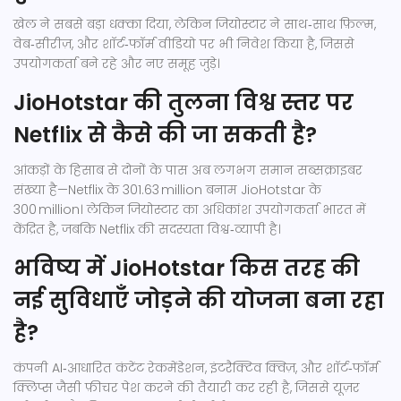
खेल ने सबसे बड़ा धक्का दिया, लेकिन जियोस्टार ने साथ‑साथ फ़िल्म,
वेब‑सीरीज़, और शॉर्ट‑फॉर्म वीडियो पर भी निवेश किया है, जिससे
उपयोगकर्ता बने रहे और नए समूह जुड़े।
JioHotstar की तुलना विश्व स्तर पर
Netflix से कैसे की जा सकती है?
आंकड़ों के हिसाब से दोनों के पास अब लगभग समान सब्सक्राइबर
संख्या है—Netflix के 301.63 million बनाम JioHotstar के
300 million। लेकिन जियोस्टार का अधिकांश उपयोगकर्ता भारत में
केंद्रित है, जबकि Netflix की सदस्यता विश्व‑व्यापी है।
भविष्य में JioHotstar किस तरह की
नई सुविधाएँ जोड़ने की योजना बना रहा
है?
कंपनी AI‑आधारित कंटेंट रेकमेंडेशन, इंटरैक्टिव क्विज़, और शॉर्ट‑फॉर्म
क्लिप्स जैसी फ़ीचर पेश करने की तैयारी कर रही है, जिससे यूज़र