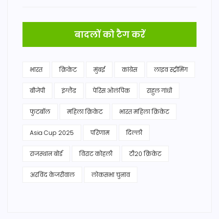
बादलों को टैग करें
भारत
क्रिकेट
मुंबई
कांग्रेस
लाइव स्ट्रीमिंग
बीजेपी
इंग्लैंड
पेरिस ओलंपिक
राहुल गांधी
फुटबॉल
महिला क्रिकेट
भारत महिला क्रिकेट
Asia Cup 2025
परिणाम
दिल्ली
राजस्थान बोर्ड
विराट कोहली
टी20 क्रिकेट
अरविंद केजरीवाल
लोकसभा चुनाव