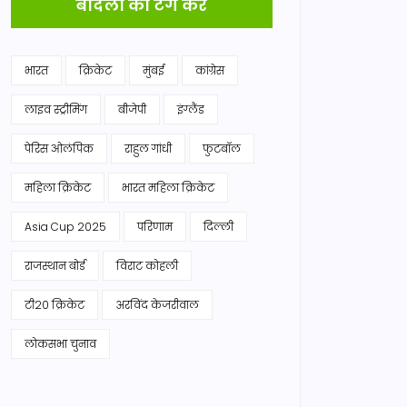
बादलों को टैग करें
भारत
क्रिकेट
मुंबई
कांग्रेस
लाइव स्ट्रीमिंग
बीजेपी
इंग्लैंड
पेरिस ओलंपिक
राहुल गांधी
फुटबॉल
महिला क्रिकेट
भारत महिला क्रिकेट
Asia Cup 2025
परिणाम
दिल्ली
राजस्थान बोर्ड
विराट कोहली
टी20 क्रिकेट
अरविंद केजरीवाल
लोकसभा चुनाव