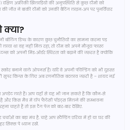
। दक्षिण अफ्रीकी खिलाड़ियों की अनुपस्थिति से कुछ टीमों को
स की जीत ने बाकी टीमों को उनकी बैटिंग लाइन‑अप पर पुनर्विचार
 क्या?
पनी बॉलिंग डिप्थ के कारण कुछ चुनौतियों का सामना करना पड़
रायटी लाया था वह नहीं मिल रहा, तो टीम को अपने मौजूदा फास्ट
इटन्स को अपनी मिड‑ऑर्डर स्थिरता को बढ़ाने की ज़रूरत है क्योंकि
स्कोर बनाने वाले ओपनर्स हैं। यदि वे अपनी फील्डिंग को भी दुरुस्त
 चेन्नी सुपर किंग्स के लिए अब रणनीतिक बदलाव जरूरी है – शायद नई
पडेट लाते हैं। आप यहाँ से यह भी जान सकते हैं कि कौन‑से
ती है और किस मैच में टॉप फैंटेसी पॉइंट्स मिलने की सम्भावना
ना चाहते हैं तो इस टैग पेज को बार‑बार देखिए.
ाओं का बड़ा मंच है. चाहे आप स्टैण्डिंग एरिया में हों या घर की
र सिक्स पे ध्यान रखें.