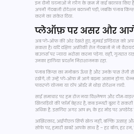
इन दोनों घटनाओं ने लीग के क्रम में कई बदलाव किए हैं
अपनी गेंदबाज़ी रोटेशन बदलनी पड़ी, जबकि पंजाब किंग्
करने का संकेत दिया.
प्लेऑफ़ पर असर और आगे
अब प्ले‑ऑफ़ की ओर देखते हुए, मुम्बई इण्डियंस को अ
सकता है। यदि दक्षिण अफ्रीकी तेज़ गेंदबाज़ों ने जो वै
बाउलर्स पर ज्यादा भरोसा करना पड़ेगा. वहीं, गुजरात टा
उनका हालिया प्रदर्शन निराशाजनक रहा.
पंजाब किंग्स का मनोबल ऊँचा है और उनके पास तेज़ी से 
रखेंगे, तो उन्हें प्ले‑ऑफ़ में आगे बढ़ना आसान होगा.
पावरप्ले योजना या टॉप ऑर्डर में थोड़ा रोटेशन लाएँ.
साई समाचार पर हम रोज़ नया विश्लेषण और टीम‑वाइज़ अ
खिलाड़ियों की फ़ॉर्म बेहतर है, कब इन्जरी बूस्ट दे सक
अधिक है. इसलिए अगर आप IPL के हर मोड़ पर अपडेटेड रह
आख़िरकार, आईपीएल सिर्फ खेल नहीं, बल्कि उत्साह और चर्च
सोफ़े पर, हमारी खबरें आपके साथ हैं – हर बॉल, हर रन, ह