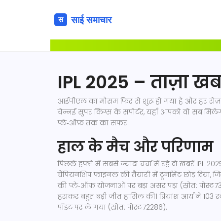
IPL 2025 – ताज़ा खबर
आईपीएल का मौसम फिर से शुरू हो गया है और हर रोज़ नई
चेन्नई सुपर किंग्स के सपोर्टर, यहाँ आपको वो सब मि
प्ले‑ऑफ़ तक का सफर.
हाल के मैच और परिणाम
पिछले हफ्ते में सबसे ज़्यादा चर्चा में रहे दो ख़बरें IPL 20
चैंपियनशिप फाइनल की तैयारी में टूर्नामेंट छोड़ दिया,
की प्ले‑ऑफ़ योजनाओं पर बड़ा असर पड़ा (स्रोत: पोस्ट 73
हराकर बहुत बड़ी जीत हासिल की। प्रियांश आर्य ने 103 रन
पॉइंट पर ले गया (स्रोत: पोस्ट 72286).