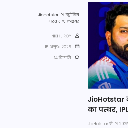
JioHotstar
IPL
स्ट्रीमिंग
भारत
सब्सक्राइबर
NIKHIL ROY
15 अक्तू॰, 2025
14 टिप्पणि
JioHotstar 
का पत्थर, I
JioHotstar ने IPL 202