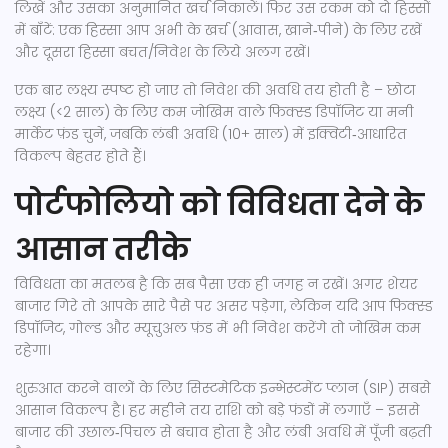
लिखें और उसका अनुमानित खर्च निकालें। फिर उस रकम को दो हिस्सों
में बाँटें: एक हिस्सा आप अभी के खर्च (आवास, खाने‑पीने) के लिए रखें
और दूसरा हिस्सा बचत/निवेश के लिये अलग रखें।
एक बार लक्ष्य स्पष्ट हो जाए तो निवेश की अवधि तय होती है – छोटा
लक्ष्य (<2 साल) के लिए कम जोखिम वाले फिक्स्ड डिपॉजिट या मनी
मार्केट फ़ंड चुनें, जबकि लंबी अवधि (10+ साल) में इक्विटी‑आधारित
विकल्प बेहतर होते हैं।
पोर्टफोलियो को विविधता देने के
आसान तरीके
विविधता का मतलब है कि सब पैसा एक ही जगह न रखें। अगर शेयर
बाजार गिरे तो आपके सारे पैसे पर असर पड़ेगा, लेकिन यदि आप फिक्स्ड
डिपॉजिट, गोल्ड और म्यूचुअल फ़ंड में भी निवेश करेंगे तो जोखिम कम
रहेगा।
शुरुआत करने वालों के लिए सिस्टमेटिक इन्भेस्टमेंट प्लान (SIP) सबसे
आसान विकल्प है। हर महीने तय राशि को बड़े फंडों में लगाएँ – इससे
बाजार की उछाल‑पिचल से बचाव होता है और लंबी अवधि में पूँजी बढ़ती