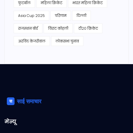
फुटबॉल
महिला क्रिकेट
भारत महिला क्रिकेट
Asia Cup 2025
परिणाम
दिल्ली
राजस्थान बोर्ड
विराट कोहली
टी20 क्रिकेट
अरविंद केजरीवाल
लोकसभा चुनाव
मेन्यू