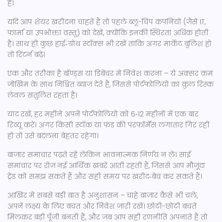
है।
यदि आप शेयर खरीदना चाहते हैं तो पहले ब्लू-चिप कंपनियों (जैसे IT,
फार्मा या उपभोक्ता वस्तु) को देखें, क्योंकि इनकी स्थिरता अधिक होती
है। साथ ही कुछ हाई‑ग्रोथ स्टॉक्स भी रखें ताकि अगर मार्केट बुलिश हो
तो रिटर्न बढ़े।
एक और तरीका है बॉण्ड्स या डिबेंचर में निवेश करना – ये अक्सर कम
जोखिम के साथ निश्चित ब्याज देते हैं, जिससे पोर्टफोलियो का कुल रिस्क
लेवल संतुलित रहता है।
याद रखें, हर महीने अपने पोर्टफोलियो को 6‑12 महीनों में एक बार
रिव्यू करें। अगर किसी स्टॉक या फ़ंड की परफ़ॉर्मेंस लगातार गिर रही
हो तो उसे बदलना बेहतर रहेगा।
बाजार समाचार पढ़ते रहें लेकिन भावनात्मक निर्णय न लें। साई
समाचार पर रोज़ नई आर्थिक खबरें आती रहती हैं, जिससे आप मौजूदा
ट्रेंड को समझ सकते हैं और सही समय पर खरीद‑बेच कर सकते हैं।
आखिर में सबसे बड़ी बात है अनुशासन – चाहे बाजार कैसे भी चले,
अपने लक्ष्य के लिए बचत और निवेश जारी रखें। छोटी-छोटी बचतें
मिलकर बड़ी पूँजी बनती हैं, और जब आप सही रणनीति अपनाते हैं तो