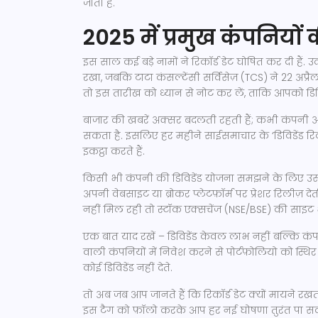
जाता है.
2025 में प्रमुख कंपनियों क
इस साल कई बड़े नामों ने रिकॉर्ड डेट घोषित कर दी हैं. उ
रखा, जबकि टाटा कंसल्टेंसी सर्विसेज़ (TCS) ने 22 अप्
तो इस तारीख को ध्यान से नोट कर लें, ताकि आपको डिव
बाजार की खबरें अक्सर बदलती रहती हैं; कभी कंपनी अपना
सकता है. इसलिए हर महीने साईसमाचार के ‘डिविडेंड रि
इकट्ठा करते हैं.
किसी भी कंपनी की डिविडेंड योजना समझने के लिए उ
अपनी वेबसाइट या ब्रोकर प्लेटफ़ॉर्म पर प्रेशर रिलीज़ द
नहीं मिल रही तो स्टॉक एक्सचेंज (NSE/BSE) की साइट 
एक बात याद रखें – डिविडेंड केवल लाभ नहीं बल्कि कंपनी
वाली कंपनियों में निवेश करने से पोर्टफ़ोलियो को स्थि
कोई डिविडेंड नहीं देते.
तो अब जब आप जानते हैं कि रिकॉर्ड डेट क्यों मायने रखती 
इस टैग को फ़ॉलो करके आप हर नई घोषणा तुरंत पा सकते