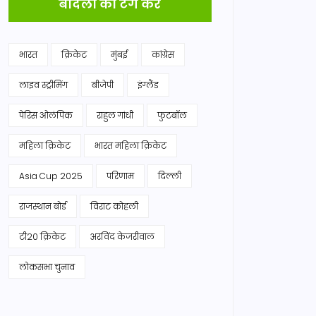
बादलों को टैग करें
भारत
क्रिकेट
मुंबई
कांग्रेस
लाइव स्ट्रीमिंग
बीजेपी
इंग्लैंड
पेरिस ओलंपिक
राहुल गांधी
फुटबॉल
महिला क्रिकेट
भारत महिला क्रिकेट
Asia Cup 2025
परिणाम
दिल्ली
राजस्थान बोर्ड
विराट कोहली
टी20 क्रिकेट
अरविंद केजरीवाल
लोकसभा चुनाव