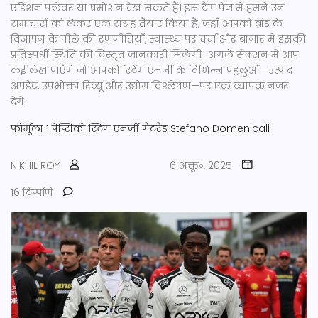
एडिशन फ्लेवर या प्रमोशन देख सकते हैं। इस टैग पेज में हमने उन
समाचारों को लेकर एक संग्रह तैयार किया है, जहाँ आपको ब्रांड के
विज्ञापन के पीछे की रणनीतियाँ, स्वास्थ्य पर चर्चा और बाजार में इसकी
प्रतिस्पर्धी स्थिति की विस्तृत जानकारी मिलेगी। अगले सेक्शन में आप
कई लेख पाएँगे जो आपको स्टिंग एनर्जी के विभिन्न पहलुओं—उत्पाद
अपडेट, उपभोक्ता रिव्यू और उद्योग विश्लेषण—पर एक व्यापक नजर
देंगे।
फॉर्मूला 1
पेप्सिको
स्टिंग एनर्जी
गैटरैड
Stefano Domenicali
NIKHIL ROY
6 अक्तू॰, 2025
16 टिप्पणि