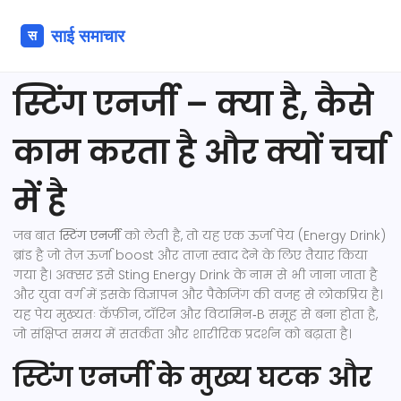
स्टिंग एनर्जी – क्या है, कैसे
काम करता है और क्यों चर्चा
में है
जब बात
स्टिंग एनर्जी
को लेती है, तो यह एक
ऊर्जा पेय (Energy Drink)
ब्रांड
है जो तेज़ ऊर्जा boost और ताज़ा स्वाद देने के लिए तैयार किया
गया है
। अक्सर इसे
Sting Energy Drink
के नाम से भी जाना जाता है
और युवा वर्ग में इसके विज्ञापन और पैकेजिंग की वजह से लोकप्रिय है।
यह पेय मुख्यतः कॅफ़ीन, टॉरिन और विटामिन‑B समूह से बना होता है,
जो संक्षिप्त समय में सतर्कता और शारीरिक प्रदर्शन को बढ़ाता है।
स्टिंग एनर्जी के मुख्य घटक और