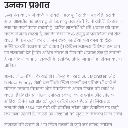
उनका प्रभाव
ऊर्जा पेय के रूप में
कॅफ़ीन
सबसे महत्वपूर्ण सक्रिय पदार्थ है; इसकी
मात्रा आमतौर पर 80 mg से 150 mg तक होती है, जो कॉफ़ी के समान
स्तर पर ऊर्जा प्रदान करती है। टॉरिन मांसपेशियों की थकान को कम
करने में मदद करता है, जबकि विटामिन‑B समूह मेटाबोलिज़्म को तेज़
करता है। इन तत्वों का संयोजन खेल, पढ़ाई या लंबे काम के दौरान
मस्तिष्क की एकाग्रता को बढ़ाता है। लेकिन स्वास्थ्य विशेषज्ञ इस बात
पर चेतावनी देते हैं कि अधिक सेवन से दिल की धड़कन तेज़ हो सकती
है या नींद में बाधा आ सकती है। इसलिए उचित मात्रा में ही सेवन करना
चाहिए।
बाजार में
ऊर्जा पेय
के कई ब्रांड मौजूद हैं—Red Bull, Monster, और
5‑Hour Energy जैसी कंपनियाँ। स्टिंग एनर्जी इन प्रतिस्पर्धी ब्रांडों से
कीमत, फ्लेवर विकल्प और पैकेजिंग में अलग दिखने की कोशिश
करती है। विशेष प्रोमोशन, स्पोर्ट्स इवेंट्स का सहयोग और सोशल
मीडिया कैंपेन इस ब्रांड को युवा दर्शकों तक पहुँचाते हैं। नियामक
संस्थाएँ जैसे FSSAI इन पेयों की कॅफ़ीन सीमा और लेबलिंग पर कड़ी
निगरानी रखती हैं, जिससे उपभोक्ताओं को सुरक्षित विकल्प मिल सके।
रोज़मर्रा की खबरों में आप स्टिंग एनर्जी से जुड़ी नई लॉन्च, सीमित