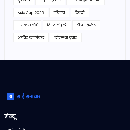
फुटबॉल
महिला क्रिकेट
भारत महिला क्रिकेट
Asia Cup 2025
परिणाम
दिल्ली
राजस्थान बोर्ड
विराट कोहली
टी20 क्रिकेट
अरविंद केजरीवाल
लोकसभा चुनाव
मेन्यू