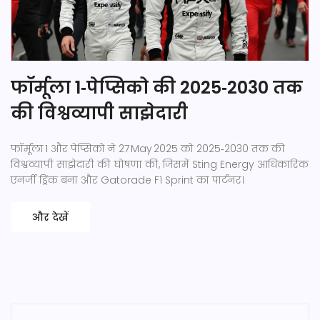
फॉर्मूला 1‑पेप्सिको की 2025‑2030 तक
की विश्वव्यापी साझेदारी
फॉर्मूला 1 और पेप्सिको ने 27 May 2025 को 2025‑2030 तक की
विश्वव्यापी साझेदारी की घोषणा की, जिसमें Sting Energy आधिकारिक
एनर्जी ड्रिंक बना और Gatorade F1 Sprint का पार्टनर।
और देखें