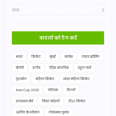
यात्रा
2
बादलों को टैग करें
भारत
क्रिकेट
मुंबई
कांग्रेस
लाइव स्ट्रीमिंग
बीजेपी
इंग्लैंड
पेरिस ओलंपिक
राहुल गांधी
फुटबॉल
महिला क्रिकेट
भारत महिला क्रिकेट
Asia Cup 2025
परिणाम
दिल्ली
राजस्थान बोर्ड
विराट कोहली
टी20 क्रिकेट
अरविंद केजरीवाल
लोकसभा चुनाव