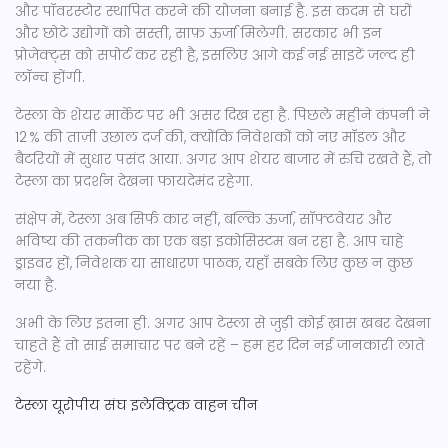
और पॉवरस्टोर स्थापित करने की योजना बनाई है. इस कदम से घरों
और छोटे उद्योगों को सस्ती, साफ़ ऊर्जा मिलेगी. सरकार भी इन
प्रोजेक्ट्स को सपोर्ट कर रही है, इसलिए आगे कई नई साइटें जल्द ही
लॉन्च होंगी.
टेस्ला के शेयर मार्केट पर भी असर दिख रहा है. पिछले महीने कंपनी ने
12 % की ताज़ी उछाल दर्ज की, क्योंकि निवेशकों को नए मॉडल और
बैटरियों में सुधार पसंद आया. अगर आप शेयर बाजार में रुचि रखते हैं, तो
टेस्ला का प्रदर्शन देखना फायदेमंद रहेगा.
संक्षेप में, टेस्ला अब सिर्फ कार नहीं, बल्कि ऊर्जा, सॉफ्टवेयर और
भविष्य की तकनीक का एक बड़ा इकोसिस्टम बन रहा है. आप चाहे
ड्राइवर हों, निवेशक या साधारण पाठक, यहाँ सबके लिए कुछ न कुछ
नया है.
अभी के लिए इतना ही. अगर आप टेस्ला से जुड़ी कोई ख़ास खबर देखना
चाहते हैं तो साई समाचार पर बने रहें – हम हर दिन नई जानकारी लाते
रहेंगे.
टेस्ला
यूरोपीय संघ
इलेक्ट्रिक वाहन
चीन