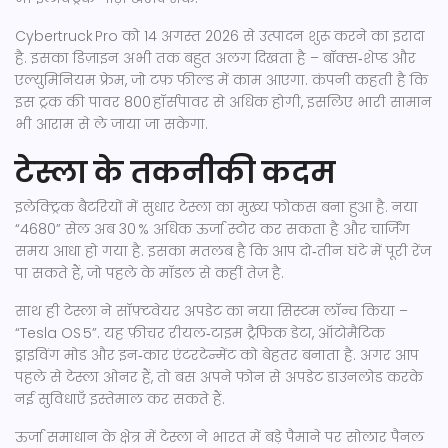
Cybertruck Pro को 14 अगस्त 2026 से उत्पादन शुरू करने का इरादा
है. इसका डिज़ाइन अभी तक बहुत अलग दिखता है – बॉक्स‑शेप्ड और
एल्युमिनियम फ्रेम, जो टफ़ फील्ड में काम आएगा. कंपनी कहती है कि
इस ट्रक की पावर 800 हॉर्सपावर से अधिक होगी, इसलिए भारी सामान
भी आराम से ले जाया जा सकेगा.
टेस्ला के तकनीकी कदम
इलेक्ट्रिक बैटरियों में सुधार टेस्ला का मुख्य फोकस बना हुआ है. नया
“4680” सेल अब 30 % अधिक ऊर्जा स्टोर कर सकता है और चार्जिंग
समय आधा हो गया है. इसका मतलब है कि आप दो‑तीन घंटे में पूरी रेंज
पा सकते हैं, जो पहले के मॉडल से कहीं तेज़ है.
साथ ही टेस्ला ने सॉफ़्टवेयर अपडेट का नया सिस्टम लॉन्च किया –
“Tesla OS 5”. यह फ़ीचर रीयल‑टाइम ट्रैफिक डेटा, ऑटोमैटिक
ड्राइविंग मोड और इन‑कार एंटरटेन्मेंट को बेहतर बनाता है. अगर आप
पहले से टेस्ला ओनर हैं, तो बस अपने फोन से अपडेट डाउनलोड करके
नई सुविधाएँ इस्तेमाल कर सकते हैं.
ऊर्जा समाधान के क्षेत्र में टेस्ला ने भारत में बड़े पैमाने पर सोलार पैनल