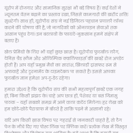
यूरोप में रोजगार और सामाजिक सुरक्षा भी बड़े विषय हैं। कई देशों ने
न्यूनतम वेतन बढ़ाने का प्रस्ताव रखा, जिससे कामगारों की खरीद शक्ति
सुधरेगी। साथ ही, यूरोपीय संघ ने नई डिजिटल पहचान प्रणाली लॉन्च
करने की घोषणा की है, जो नागरिकों को ऑनलाइन सेवाओं तक
आसान पहुंच देगा। इन बदलावों के फायदे-नुकसान हमने संक्षेप में
बताए हैं।
खेल प्रेमियों के लिए भी यहाँ कुछ खास है। यूरोपीय फुटबॉल लीग,
टेनिस ग्रैंड स्लैम और ऑलिम्पिक क्वालिफ़ाइर्स की खबरें रोज़ अपडेट
होती हैं। आप यहाँ प्रमुख मैचों का सारांश, खिलाड़ी ट्रांसफ़र रूम से
अफवाहें और टूरनामेंट के टाइमटेबल पा सकते हैं। इससे आपका
फुटबॉल ज्ञान हमेशा अप‑टू‑डेट रहेगा।
हमारा उद्देश्य है कि यूरोपीय संघ की सभी महत्वपूर्ण ख़बरें एक जगह
हों, बिना किसी झंझट के। चाहे आप छात्र हों, पेशेवर या बस जिज्ञासु
पाठक – यहाँ सबको समझ में आने वाला कंटेंट मिलेगा। हर लेख को
हम छोटे‑छोटे पैराग्राफ़ में बाँटते हैं ताकि पढ़ने में आसानी रहे।
यदि आप किसी ख़ास विषय पर गहराई से जानकारी चाहते हैं, तो टैग
पेज के नीचे दिए गए पोस्ट लिंक पर क्लिक करें। प्रत्येक लेख में विस्तृत