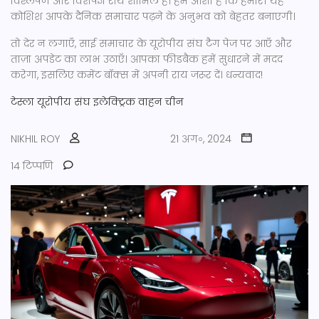
विश्लेषण और विशेषज्ञ राय शामिल है। हमें आशा है कि हमारी यह
कोशिश आपके दैनिक समाचार पढ़ने के अनुभव को बेहतर बनाएगी।
तो देर न लगाएँ, साई समाचार के यूरोपीय संघ टैग पेज पर आएँ और
ताज़ा अपडेट का लाभ उठाएँ। आपका फीडबैक हमें सुधारने में मदद
करेगा, इसलिए कमेंट बॉक्स में अपनी राय जरूर दें। धन्यवाद!
टेस्ला
यूरोपीय संघ
इलेक्ट्रिक वाहन
चीन
NIKHIL ROY
21 अग॰, 2024
14 टिप्पणि