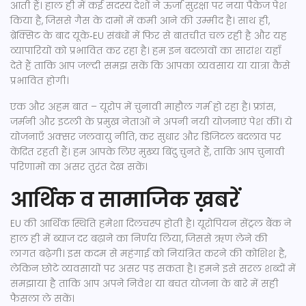
आती हैं। हाल ही में कई सदस्य देशों ने ऊर्जा सुरक्षा पर नया पैकेज पेश
किया है, जिससे गैस के दामों में कमी आने की उम्मीद है। साथ ही,
ब्रेक्सिट के बाद यूके‑EU संबंधों में फिर से बातचीत चल रही है और यह
व्यापारियों को प्रभावित कर रहा है। हम इन बदलावों का सारांश यहाँ
देते हैं ताकि आप जल्दी समझ सकें कि आपका व्यवसाय या यात्रा कैसे
प्रभावित होगी।
एक और अहम बात – यूरोप में चुनावी माहौल गर्म हो रहा है। फ्रांस,
जर्मनी और इटली के प्रमुख नेताओं ने अपनी नयी योजनाएं पेश कीं। ये
योजनाएँ अक्सर जलवायु नीति, कर सुधार और डिजिटल बदलाव पर
केंद्रित रहती हैं। हम आपके लिए मुख्य बिंदु चुनते हैं, ताकि आप चुनावी
परिणामों का असर तुरंत देख सकें।
आर्थिक व सामाजिक ख़बरें
EU की आर्थिक स्थिति हमेशा दिलचस्प होती है। यूरोपियन सेंट्रल बैंक ने
हाल ही में ब्याज दर बढ़ाने का निर्णय लिया, जिससे ऋण लेने की
लागत बढ़ेगी। इस कदम से महंगाई को नियंत्रित करने की कोशिश है,
लेकिन छोटे व्यवसायों पर असर पड़ सकता है। हमने इसे सरल शब्दों में
समझाया है ताकि आप अपने निवेश या बचत योजना के बारे में सही
फैसला ले सकें।