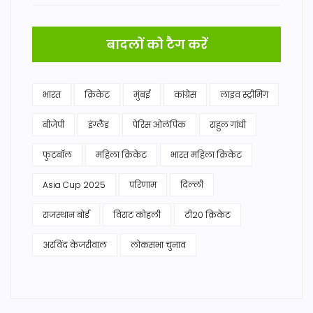
बादलों को टैग करें
भारत
क्रिकेट
मुंबई
कांग्रेस
लाइव स्ट्रीमिंग
बीजेपी
इंग्लैंड
पेरिस ओलंपिक
राहुल गांधी
फुटबॉल
महिला क्रिकेट
भारत महिला क्रिकेट
Asia Cup 2025
परिणाम
दिल्ली
राजस्थान बोर्ड
विराट कोहली
टी20 क्रिकेट
अरविंद केजरीवाल
लोकसभा चुनाव