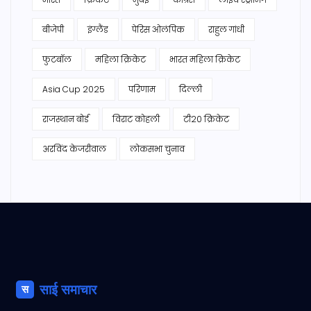
बीजेपी
इंग्लैंड
पेरिस ओलंपिक
राहुल गांधी
फुटबॉल
महिला क्रिकेट
भारत महिला क्रिकेट
Asia Cup 2025
परिणाम
दिल्ली
राजस्थान बोर्ड
विराट कोहली
टी20 क्रिकेट
अरविंद केजरीवाल
लोकसभा चुनाव