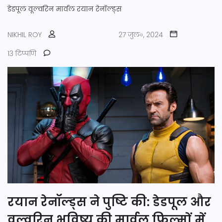
डेडपूल
वूल्वरिन
मार्वल
रयान रेनॉल्ड्स
NIKHIL ROY
27 जुल॰, 2024
13 टिप्पणि
रयान रेनॉल्ड्स ने पुष्टि की: डेडपूल और
वूल्वरिन भविष्य की मार्वल फिल्मों में