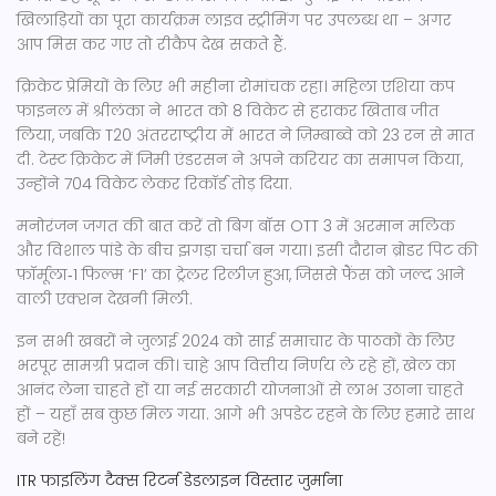
खिलाड़ियों का पूरा कार्यक्रम लाइव स्ट्रीमिंग पर उपलब्ध था – अगर
आप मिस कर गए तो रीकैप देख सकते हैं.
क्रिकेट प्रेमियों के लिए भी महीना रोमांचक रहा। महिला एशिया कप
फाइनल में श्रीलंका ने भारत को 8 विकेट से हराकर खिताब जीत
लिया, जबकि T20 अंतरराष्ट्रीय में भारत ने ज़िम्बाब्वे को 23 रन से मात
दी. टेस्ट क्रिकेट में जिमी एंडरसन ने अपने करियर का समापन किया,
उन्होंने 704 विकेट लेकर रिकॉर्ड तोड़ दिया.
मनोरंजन जगत की बात करें तो बिग बॉस OTT 3 में अरमान मलिक
और विशाल पांडे के बीच झगड़ा चर्चा बन गया। इसी दौरान ब्रोडर पिट की
फ़ॉर्मूला‑1 फिल्म ‘F1’ का ट्रेलर रिलीज़ हुआ, जिससे फैंस को जल्द आने
वाली एक्शन देखनी मिली.
इन सभी खबरों ने जुलाई 2024 को साई समाचार के पाठकों के लिए
भरपूर सामग्री प्रदान की। चाहे आप वित्तीय निर्णय ले रहे हों, खेल का
आनंद लेना चाहते हों या नई सरकारी योजनाओं से लाभ उठाना चाहते
हों – यहाँ सब कुछ मिल गया. आगे भी अपडेट रहने के लिए हमारे साथ
बने रहें!
ITR फाइलिंग
टैक्स रिटर्न
डेडलाइन विस्तार
जुर्माना