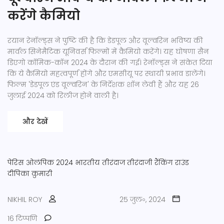
करेंगे कैमियो
रयान रेनॉल्ड्स ने पुष्टि की है कि डेडपूल और वूल्वरिन भविष्य की
मार्वल सिनेमैटिक यूनिवर्स फिल्मों में कैमियो करेंगे। यह घोषणा सैन
डिएगो कॉमिक-कॉन 2024 के दौरान की गई। रेनॉल्ड्स ने संकेत दिया
कि ये कैमियो महत्वपूर्ण होंगे और एमसीयू पर स्थायी प्रभाव डालेंगे।
फिल्म 'डेडपूल एंड वूल्वरिन' के निर्देशक शॉन लेवी हैं और यह 26
जुलाई 2024 को रिलीज होने वाली है।
और देखें
पेरिस ओलंपिक 2024
भारतीय तीरंदाज
तीरंदाजी रैंकिंग राउंड
दीपिका कुमारी
NIKHIL ROY
25 जुल॰, 2024
16 टिप्पणि