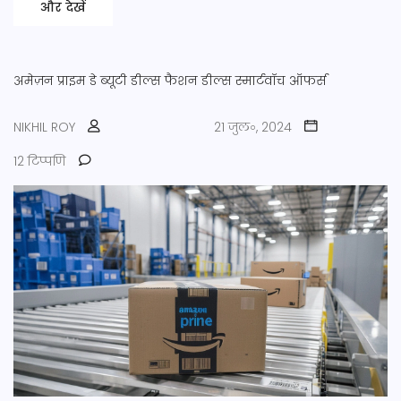
और देखें
अमेज़न प्राइम डे
ब्यूटी डील्स
फैशन डील्स
स्मार्टवॉच ऑफर्स
NIKHIL ROY
21 जुल॰, 2024
12 टिप्पणि