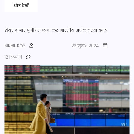
और देखें
शेयर बाजार
पूंजीगत लाभ कर
भारतीय अर्थव्यवस्था
बजट
NIKHIL ROY
23 जुल॰, 2024
12 टिप्पणि