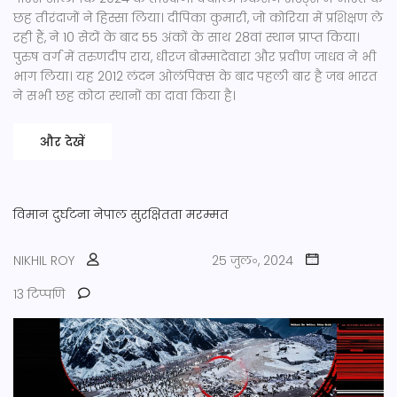
छह तीरंदाजों ने हिस्सा लिया। दीपिका कुमारी, जो कोरिया में प्रशिक्षण ले
रही हैं, ने 10 सेटों के बाद 55 अंकों के साथ 28वां स्थान प्राप्त किया।
पुरुष वर्ग में तरुणदीप राय, धीरज बोम्मादेवारा और प्रवीण जाधव ने भी
भाग लिया। यह 2012 लंदन ओलंपिक्स के बाद पहली बार है जब भारत
ने सभी छह कोटा स्थानों का दावा किया है।
और देखें
विमान दुर्घटना
नेपाल
सुरक्षितता
मरम्मत
NIKHIL ROY
25 जुल॰, 2024
13 टिप्पणि