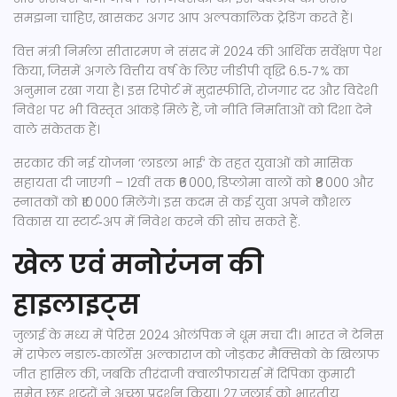
समझना चाहिए, खासकर अगर आप अल्पकालिक ट्रेडिंग करते हैं।
वित्त मंत्री निर्मला सीतारमण ने संसद में 2024 की आर्थिक सर्वेक्षण पेश
किया, जिसमें अगले वित्तीय वर्ष के लिए जीडीपी वृद्धि 6.5‑7 % का
अनुमान रखा गया है। इस रिपोर्ट में मुद्रास्फीति, रोजगार दर और विदेशी
निवेश पर भी विस्तृत आंकड़े मिले हैं, जो नीति निर्माताओं को दिशा देने
वाले संकेतक हैं।
सरकार की नई योजना ‘लाडला भाई’ के तहत युवाओं को मासिक
सहायता दी जाएगी – 12वीं तक ₹6 000, डिप्लोमा वालों को ₹8 000 और
स्नातकों को ₹10 000 मिलेंगे। इस कदम से कई युवा अपने कौशल
विकास या स्टार्ट‑अप में निवेश करने की सोच सकते हैं.
खेल एवं मनोरंजन की
हाइलाइट्स
जुलाई के मध्य में पेरिस 2024 ओलंपिक ने धूम मचा दी। भारत ने टेनिस
में राफेल नडाल‑कार्लोस अल्काराज को जोड़कर मैक्सिको के खिलाफ
जीत हासिल की, जबकि तीरंदाजी क्वालीफायर्स में दिपिका कुमारी
समेत छह शूटरों ने अच्छा प्रदर्शन किया। 27 जुलाई को भारतीय