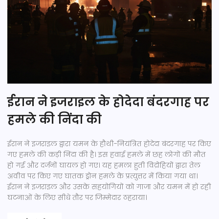
ईरान ने इजराइल के होदेदा बंदरगाह पर
हमले की निंदा की
ईरान ने इजराइल द्वारा यमन के हौथी-नियंत्रित होदेदा बंदरगाह पर किए
गए हमले की कड़ी निंदा की है। इस हवाई हमले में छह लोगों की मौत
हो गई और दर्जनों घायल हो गए। यह हमला हुती विद्रोहियों द्वारा तेल
अवीव पर किए गए घातक ड्रोन हमले के प्रत्युत्तर में किया गया था।
ईरान ने इजराइल और उसके सहयोगियों को गाजा और यमन में हो रही
घटनाओं के लिए सीधे तौर पर जिम्मेदार ठहराया।