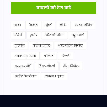
बादलों को टैग करें
भारत
क्रिकेट
मुंबई
कांग्रेस
लाइव स्ट्रीमिंग
बीजेपी
इंग्लैंड
पेरिस ओलंपिक
राहुल गांधी
फुटबॉल
महिला क्रिकेट
भारत महिला क्रिकेट
Asia Cup 2025
परिणाम
दिल्ली
राजस्थान बोर्ड
विराट कोहली
टी20 क्रिकेट
अरविंद केजरीवाल
लोकसभा चुनाव