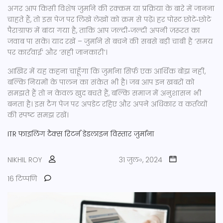
अगर आप किसी विशेष जुर्माने की रक्कम या प्रक्रिया के बारे में जानना
चाहते हैं, तो इस पेज पर लिखे लेखों को क्रम से पढ़ें। हर पोस्ट छोटे‑छोटे
पैराग्राफ़ में बांटा गया है, ताकि आप जल्दी‑जल्दी अपनी ज़रूरत का
जवाब पा सकें। याद रखें – जुर्माने से बचने की सबसे बड़ी चाबी है ‘समय
पर कार्रवाई’ और ‘सही जानकारी’।
आखिर में यह कहना चाहूँगा कि जुर्माना सिर्फ़ एक आर्थिक बोझ नहीं,
बल्कि नियमों के पालन का संकेत भी है। जब आप इन खबरों को
समझते हैं तो न केवल खुद बचते हैं, बल्कि समाज में अनुशासन भी
बनता है। इस टैग पेज पर अपडेट रहिए और अपने अधिकार व कर्तव्यों
की स्पष्ट समझ रखें।
ITR फाइलिंग
टैक्स रिटर्न
डेडलाइन विस्तार
जुर्माना
NIKHIL ROY
31 जुल॰, 2024
16 टिप्पणि