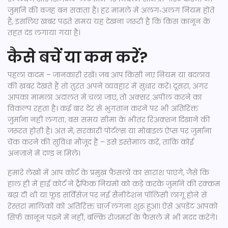
जुर्माने की वजह बन सकता है। हर मामले में अलग‑अलग नियम होते
हैं, इसलिए खबर पढ़ते समय यह देखना ज़रूरी है कि किस कानून के
तहत दंड लगाया गया है।
कैसे बचें या कम करें?
पहला कदम – जानकारी रखें। जब आप किसी नए नियम या बदलाव
की ख़बर देखते हैं तो तुरंत अपने व्यवहार में सुधार करें। दूसरा, अगर
आपका मामला अदालत में चला जाए, तो अक्सर अपील करने का
विकल्प रहता है। कई बार देर से भुगतान करने पर भी अतिरिक्त
जुर्माना नहीं लगता; बस समय सीमा के भीतर रिअक्शन दिखाने की
जरूरत होती है। अंत में, सरकारी पोर्टल्स या मोबाइल ऐप्स पर जुर्माना
चेक करने की सुविधा मौजूद है – इसे इस्तेमाल करें, ताकि कोई
अनजाने में दण्ड न मिले।
हमारे लेखों में आप कोर्ट के प्रमुख फ़ैसलों का सारांश पाएंगे, जैसे कि
हाल ही में हाई कोर्ट ने ट्रैफ़िक नियमों को कड़े करके जुर्माने की रक्कम
बढ़ा दी थी या फूड सर्विसेज़ पर नई सैनीटेशन पॉलिसी लागू होने से
रेस्तरां मालिकों को अतिरिक्त चार्ज लगना शुरू हुआ। ऐसे अपडेट आपको
सिर्फ़ कानून पढ़ने में नहीं, बल्कि रोज़मर्रा के फैसले में भी मदद करेंगे।