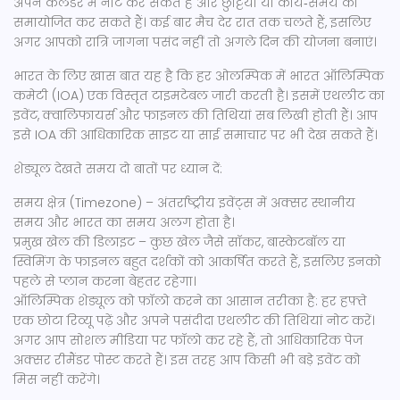
अपने कैलेंडर में नोट कर सकते हैं और छुट्टियों या कार्य‑समय को
समायोजित कर सकते हैं। कई बार मैच देर रात तक चलते हैं, इसलिए
अगर आपको रात्रि जागना पसंद नहीं तो अगले दिन की योजना बनाएं।
भारत के लिए खास बात यह है कि हर ओलम्पिक में भारत ऑलिम्पिक
कमेटी (IOA) एक विस्तृत टाइमटेबल जारी करती है। इसमें एथलीट का
इवेंट, क्वालिफायर्स और फाइनल की तिथियां सब लिखी होती हैं। आप
इसे IOA की आधिकारिक साइट या साई समाचार पर भी देख सकते हैं।
शेड्यूल देखते समय दो बातों पर ध्यान दें:
समय क्षेत्र (Timezone) – अंतर्राष्ट्रीय इवेंट्स में अक्सर स्थानीय
समय और भारत का समय अलग होता है।
प्रमुख खेल की डिलाइट – कुछ खेल जैसे सॉकर, बास्केटबॉल या
स्विमिंग के फाइनल बहुत दर्शकों को आकर्षित करते हैं, इसलिए इनको
पहले से प्लान करना बेहतर रहेगा।
ऑलिम्पिक शेड्यूल को फ़ॉलो करने का आसान तरीका है: हर हफ़्ते
एक छोटा रिव्यू पढ़ें और अपने पसंदीदा एथलीट की तिथियां नोट करें।
अगर आप सोशल मीडिया पर फॉलो कर रहे हैं, तो आधिकारिक पेज
अक्सर रीमैंडर पोस्ट करते हैं। इस तरह आप किसी भी बड़े इवेंट को
मिस नहीं करेंगे।