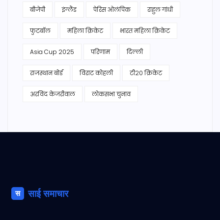
बीजेपी
इंग्लैंड
पेरिस ओलंपिक
राहुल गांधी
फुटबॉल
महिला क्रिकेट
भारत महिला क्रिकेट
Asia Cup 2025
परिणाम
दिल्ली
राजस्थान बोर्ड
विराट कोहली
टी20 क्रिकेट
अरविंद केजरीवाल
लोकसभा चुनाव