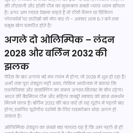
की तीरंदाजी और हॉकी टीम का मुकाबला सबसे ज्यादा ध्यान खींचता
है। अगर आप लाइव देखना चाहते हैं तो टीवी चैनल या डिजिटल
प्लेटफ़ॉर्म पर तारीखों को नोट कर लें – अक्सर शाम 6‑7 बजे तक
प्रमुख खेल प्रसारित होते हैं।
अगले दो ओलिम्पिक – लंदन
2028 और बर्लिन 2032 की
झलक
पेरिस के बाद अगला बड़े मंच लंदन में होगा, जो 2028 में शुरू हो रहा है।
अभी तक पूरा शेड्यूल नहीं आया, लेकिन आयोजक ने बताया कि
एथलेटिक्स और साइक्लिंग का समय अगस्त‑सितंबर के बीच रहेगा।
भारत की बैडमिंटन टीम और महिला कबड्डी स्क्वाड को खास समर्थन
मिलने वाला है। बर्लिन 2032 की बात करें तो यह यूरोप में पहली बार
होगा, इसलिए यूरोपीय दर्शकों के लिए टाइमटेबल थोड़ा अलग हो
सकता है।
ऑलिम्पिक शेड्यूल का सबसे बड़ा फायदा यह है कि आप पहले से ही