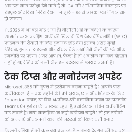
आप इस साल परीक्षा देने वाले हैं तो ICAI की आधिकारिक वेबसाइट पर
शेड्यूल और दिशा‑निर्देश देखना न भूलें – इससे आपका प्लानिंग आसान
हो जाएगा।
IPL 2025 में भी बड़ा मोड़ आया है। बीसीसीआई के निर्देशों के कारण
26 मई तक आठ दक्षिण अफ्रीकी खिलाड़ी विश्व टेस्ट चैंपियनशिप (WTC)
फाइनल की तैयारी के लिए टूर्नामेंट छोड़ देंगे। इसका असर मुंबई
इंडियंस, गुजरात टाइटन्स और रॉयल चैलेन्जर्स जैसे टीमों की प्ले‑ऑफ़
रणनीति पर पड़ेगा। अगर आप IPL फ़ैन्स हैं तो अब खेल का मज़ा दोहराव
नहीं होगा; देखिए कौन सी टीम इस बदलाव से फायदा उठाती है।
टेक टिप्स और मनोरंजन अपडेट
Microsoft 365 को मुफ्त में इस्तेमाल करना चाहते हैं? आपके पास
कई विकल्प हैं – एक महीने की फ़्री ट्रायल, छात्र और शिक्षक के लिए
Education प्लान, या फिर AI‑फीचर‑फ़्री क्लासिक प्लान पर डाउनग्रेड।
Teams ऐप हमेशा फ्री उपलब्ध रहता है, इसलिए आप बिन खर्चे मीटिंग
कर सकते हैं। नया सब्सक्रिप्शन नहीं खरीदना चाहते? तो इन तरीकों
को आज़माएँ और अपनी काम की ज़रूरतों को किफायती बनाएं।
फ़िल्मी दुनिया में भी कुछ बड़ा चल रहा है – अजय देवगन की ‘Raid 2’