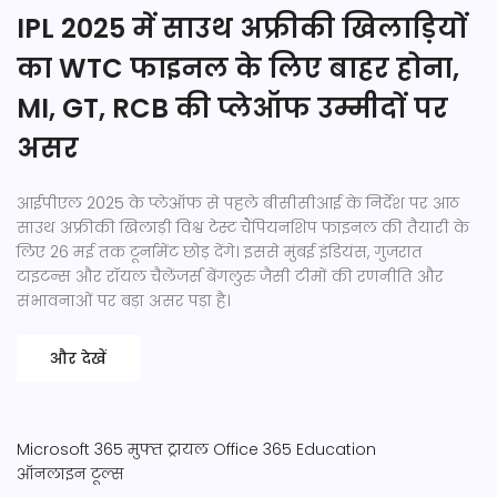
IPL 2025 में साउथ अफ्रीकी खिलाड़ियों
का WTC फाइनल के लिए बाहर होना,
MI, GT, RCB की प्लेऑफ उम्मीदों पर
असर
आईपीएल 2025 के प्लेऑफ से पहले बीसीसीआई के निर्देश पर आठ
साउथ अफ्रीकी खिलाड़ी विश्व टेस्ट चैंपियनशिप फाइनल की तैयारी के
लिए 26 मई तक टूर्नामेंट छोड़ देंगे। इससे मुंबई इंडियंस, गुजरात
टाइटन्स और रॉयल चैलेंजर्स बेंगलुरु जैसी टीमों की रणनीति और
संभावनाओं पर बड़ा असर पड़ा है।
और देखें
Microsoft 365
मुफ्त ट्रायल
Office 365 Education
ऑनलाइन टूल्स