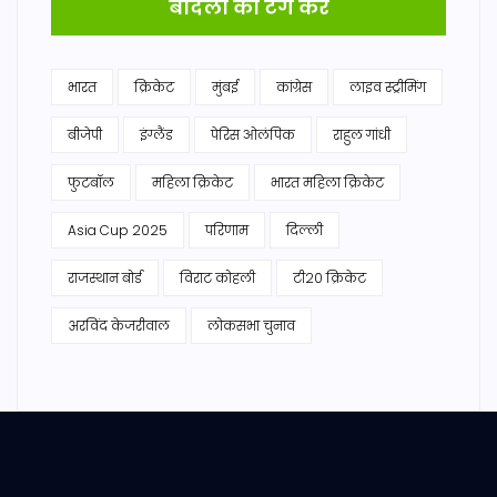
बादलों को टैग करें
भारत
क्रिकेट
मुंबई
कांग्रेस
लाइव स्ट्रीमिंग
बीजेपी
इंग्लैंड
पेरिस ओलंपिक
राहुल गांधी
फुटबॉल
महिला क्रिकेट
भारत महिला क्रिकेट
Asia Cup 2025
परिणाम
दिल्ली
राजस्थान बोर्ड
विराट कोहली
टी20 क्रिकेट
अरविंद केजरीवाल
लोकसभा चुनाव