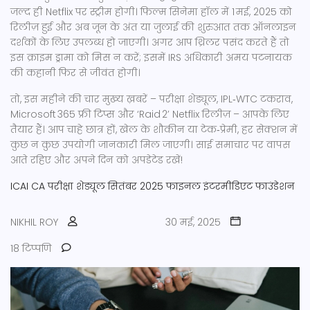
जल्द ही Netflix पर स्ट्रीम होगी। फिल्म सिनेमा हॉल में 1 मई, 2025 को
रिलीज़ हुई और अब जून के अंत या जुलाई की शुरुआत तक ऑनलाइन
दर्शकों के लिए उपलब्ध हो जाएगी। अगर आप थ्रिलर पसंद करते हैं तो
इस क्राइम ड्रामा को मिस न करें; इसमें IRS अधिकारी अमय पटनायक
की कहानी फिर से जीवंत होगी।
तो, इस महीने की चार मुख्य ख़बरें – परीक्षा शेड्यूल, IPL‑WTC टकराव,
Microsoft 365 फ्री टिप्स और ‘Raid 2’ Netflix रिलीज़ – आपके लिए
तैयार हैं। आप चाहे छात्र हों, खेल के शौकीन या टेक‑प्रेमी, हर सेक्शन में
कुछ न कुछ उपयोगी जानकारी मिल जाएगी। साई समाचार पर वापस
आते रहिए और अपने दिन को अपडेटेड रखें!
ICAI
CA परीक्षा शेड्यूल
सितंबर 2025
फाइनल इंटरमीडिएट फाउंडेशन
NIKHIL ROY
30 मई, 2025
18 टिप्पणि