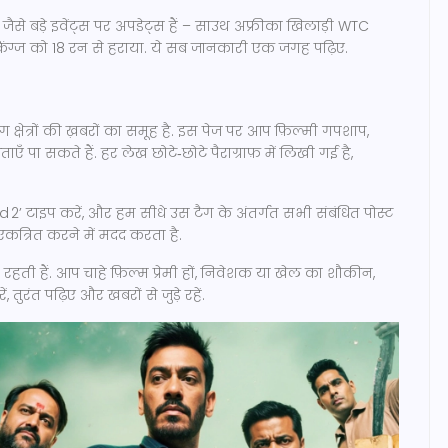
ैसे बड़े इवेंट्स पर अपडेट्स हैं – साउथ अफ्रीका खिलाड़ी WTC
र किंग्ज को 18 रन से हराया. ये सब जानकारी एक जगह पढ़िए.
्षेत्रों की ख़बरों का समूह है. इस पेज पर आप फ़िल्मी गपशाप,
ँ पा सकते हैं. हर लेख छोटे‑छोटे पैराग्राफ़ में लिखी गई है,
 2’ टाइप करें, और हम सीधे उस टैग के अंतर्गत सभी संबंधित पोस्ट
त्रित करने में मदद करता है.
 रहती हैं. आप चाहे फ़िल्म प्रेमी हों, निवेशक या खेल का शौकीन,
ुरंत पढ़िए और खबरों से जुड़े रहें.