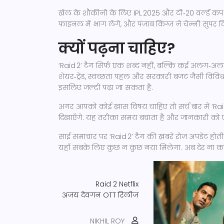
खेल के शौकीनों के लिए IPL 2025 और टी‑20 वर्ल्ड कप ज
फ़ाइनल में भाग लेंगे, और पंजाब किंग्ज ने चेन्नी सुप
क्यों पढ़ना चाहिए?
‘Raid 2’ टैग सिर्फ एक शब्द नहीं, बल्कि कई अलग‑अलग क
शेयर‑ट्रेंड, स्वच्छता पहल और सरकारी बजट जैसी विविधताए
इसलिए जल्दी पढ़ा जा सकता है.
अगर आपको कोई ख़ास विषय चाहिए तो सर्च बार में ‘Raid
दिखाएँगे. यह तरीका समय बचाता है और जानकारी को एक
साई समाचार पर ‘Raid 2’ टैग की ख़बरें रोज़ अपडेट होती
यहाँ सबके लिए कुछ न कुछ नया मिलेगा. अब देर ना करें, त
Raid 2
Netflix
अजय देवगन
OTT रिलीज
NIKHIL ROY