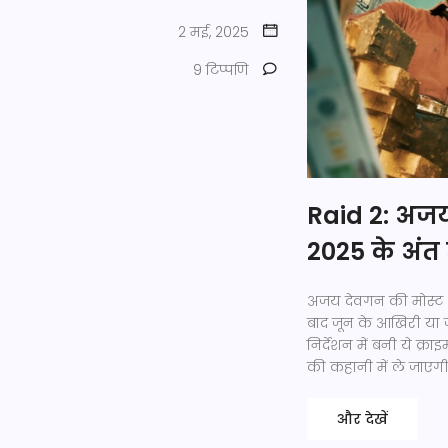
2 मई, 2025
9 टिप्पणि
Raid 2: अजय
2025 के अंत
अजय देवगन की मोस्ट अव
बाद जून के आखिरी या जु
निर्देशन में बनी ये क
की कहानी में ले जाएगी।
और देखें