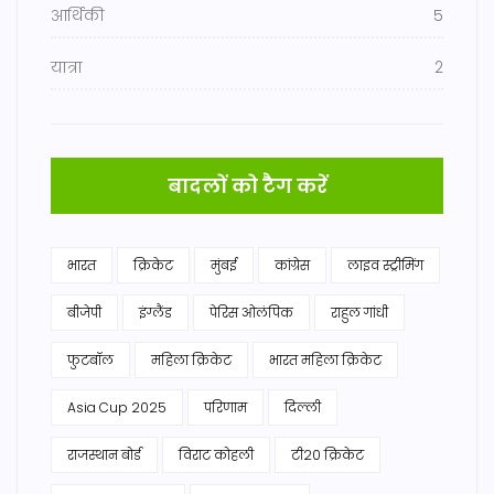
आर्थिकी
5
यात्रा
2
बादलों को टैग करें
भारत
क्रिकेट
मुंबई
कांग्रेस
लाइव स्ट्रीमिंग
बीजेपी
इंग्लैंड
पेरिस ओलंपिक
राहुल गांधी
फुटबॉल
महिला क्रिकेट
भारत महिला क्रिकेट
Asia Cup 2025
परिणाम
दिल्ली
राजस्थान बोर्ड
विराट कोहली
टी20 क्रिकेट