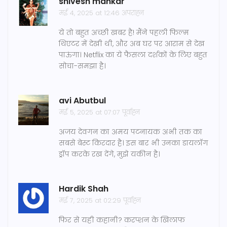
shivesh mankar
मई 4, 2025 at 12:46 अपराह्न
ये तो बहुत अच्छी खबर है! मैंने पहली फिल्म
थिएटर में देखी थी, और अब घर पर आराम से देख
पाऊंगा। Netflix का ये फैसला दर्शकों के लिए बहुत
सोचा-समझा है।
avi Abutbul
मई 5, 2025 at 07:07 पूर्वाह्न
अजय देवगन का अमय पटनायक अभी तक का
सबसे बेस्ट किरदार है। इस बार भी उनका डायलॉग
ड्रॉप करके रख देंगे, मुझे यकीन है।
Hardik Shah
मई 7, 2025 at 02:29 पूर्वाह्न
फिर से यही कहानी? करप्शन के खिलाफ