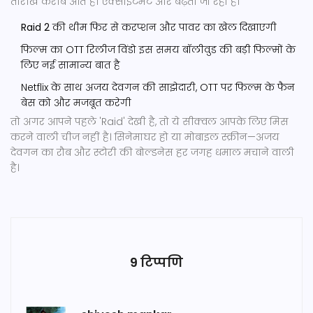
तारीख करीब आते ही एक्साइटमेंट और बढ़ता जा रहा है।
Raid 2
की थीम फिर से करप्शन और पावर का खेल दिखाएगी
फिल्म का OTT रिलीज विंडो इस समय बॉलीवुड की बड़ी फिल्मों के
लिए नई सामान्य बात है
Netflix के साथ अजय देवगन की साझेदारी, OTT पर फिल्म के फैन
बेस को और मजबूत करेगी
तो अगर आपने पहले 'Raid' देखी है, तो ये सीक्वल आपके लिए मिस
करने वाली चीज नहीं है। सिनेमाघर हो या मोबाइल स्क्रीन—अजय
देवगन का रौब और स्टोरी की बोल्डनेस हर जगह धमाल मचाने वाली
है।
9 टिप्पणि