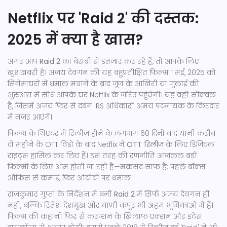
Netflix पर 'Raid 2' की दस्तक:
2025 में क्या है खास?
अगर आप
Raid 2
का बेसब्री से इंतजार कर रहे हैं, तो आपके लिए
खुशखबरी है। अजय देवगन की यह बहुप्रतीक्षित फिल्म 1 मई, 2025 को
सिनेमाघरों में धमाल मचाने के बाद जून के आखिरी या जुलाई की
शुरुआत में सीधे आपके घर Netflix के जरिए पहुंचेगी। यह वही सीक्वल
है, जिसमें अजय फिर से दबंग IRS अधिकारी अमय पटनायक के किरदार
में नजर आएंगे।
फिल्म के थिएटर में रिलीज होने के लगभग 60 दिनों बाद यानी करीब
दो महीने के OTT विंडो के बाद Netflix ने
OTT रिलीज
के लिए डिजिटल
राइट्स हासिल कर लिए हैं। इस तरह की रणनीति आजकल बड़ी
फिल्मों के लिए आम होती जा रही है—मकसद साफ है: पहले बॉक्स
ऑफिस से कमाई, फिर ओटीटी पर धमाल।
राजकुमार गुप्ता के निर्देशन में बनी
Raid 2
में सिर्फ अजय देवगन ही
नहीं, बल्कि रितेश देशमुख और वाणी कपूर भी अहम भूमिकाओं में हैं।
फिल्म की कहानी फिर से करप्शन के खिलाफ एक्शन और इंटेंस