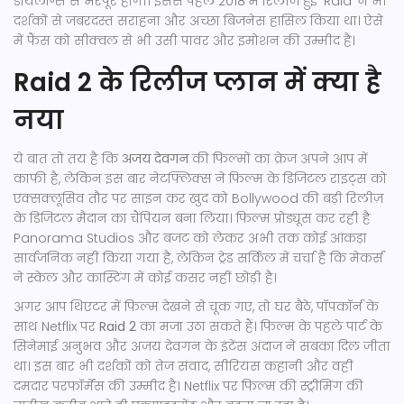
डायलॉग्स से भरपूर होगी। इससे पहले 2018 में रिलीज हुई 'Raid' ने भी
दर्शकों से जबरदस्त सराहना और अच्छा बिजनेस हासिल किया था। ऐसे
में फैंस को सीक्वल से भी उसी पावर और इमोशन की उम्मीद है।
Raid 2 के रिलीज प्लान में क्या है
नया
ये बात तो तय है कि
अजय देवगन
की फिल्मों का क्रेज अपने आप में
काफी है, लेकिन इस बार नेटफ्लिक्स ने फिल्म के डिजिटल राइट्स को
एक्सक्लूसिव तौर पर साइन कर खुद को Bollywood की बड़ी रिलीज़
के डिजिटल मैदान का चैंपियन बना लिया। फिल्म प्रोड्यूस कर रही है
Panorama Studios और बजट को लेकर अभी तक कोई आंकड़ा
सार्वजनिक नहीं किया गया है, लेकिन ट्रेड सर्किल में चर्चा है कि मेकर्स
ने स्केल और कास्टिंग में कोई कसर नहीं छोड़ी है।
अगर आप थिएटर में फिल्म देखने से चूक गए, तो घर बैठे, पॉपकॉर्न के
साथ Netflix पर
Raid 2
का मजा उठा सकते हैं। फिल्म के पहले पार्ट के
सिनेमाई अनुभव और अजय देवगन के इंटेंस अंदाज ने सबका दिल जीता
था। इस बार भी दर्शकों को तेज संवाद, सीरियस कहानी और वहीं
दमदार परफॉर्मेंस की उम्मीद है। Netflix पर फिल्म की स्ट्रीमिंग की