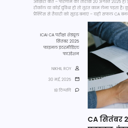
आख़िरी बात – परिणाम की तारीख 20 अगस्त 2025 है। 
रीकॉल या कोई दुविधा हो तो तुरंत काम लेना पड़ता है
प्रैक्टिस से तैयारी को सुदृढ़ बनाएं – यही सफल CA बन
ICAI
CA परीक्षा शेड्यूल
सितंबर 2025
फाइनल इंटरमीडिएट
फाउंडेशन
NIKHIL ROY
30 मई, 2025
18 टिप्पणि
CA सितंबर 20