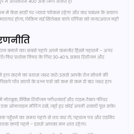
ग्रुप में अधिकतम 400 अंक मिल सकते हैं।
ंकन में केस स्टडी पर ज्यादा फोकस रहेगा और कर प्रबंधन के सवाल
ेखना मददगार होगा, लेकिन नई सिलेबस वाले टॉपिक को नजरअंदाज़ नहीं
ी रणनीति
प्लान बनाने का। सबसे पहले अपने कमजोर हिस्से पहचानें – अगर
 लगाएँ। फिर प्रत्येक विषय के लिए 30‑40 % समय रिवीजन और
 से हल करने का प्रयास ज़रूर करें। इससे आपके तेज़ सोचने की
िछले पाँच सालों के प्रश्न पत्रों को कम से कम दो बार जरूर हल
 में नोटबुक, क्विक रिवीजन फ्लैशकार्ड और टाइम‑टेबल फीचर
फ़्ते एक ऑनलाइन मीटिंग रखें, जहाँ हर कोई अपनी शंकाएँ पूछ सके।
स्थल तक पहुँचने का समय पहले से तय कर लें, पहचान पत्र और एडमिट
मदायक कपड़े पहनें – इससे आपका मन शांत रहेगा।