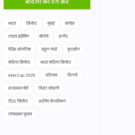
बादलों को टैग करें
भारत
क्रिकेट
मुंबई
कांग्रेस
लाइव स्ट्रीमिंग
बीजेपी
इंग्लैंड
पेरिस ओलंपिक
राहुल गांधी
फुटबॉल
महिला क्रिकेट
भारत महिला क्रिकेट
Asia Cup 2025
परिणाम
दिल्ली
राजस्थान बोर्ड
विराट कोहली
टी20 क्रिकेट
अरविंद केजरीवाल
लोकसभा चुनाव