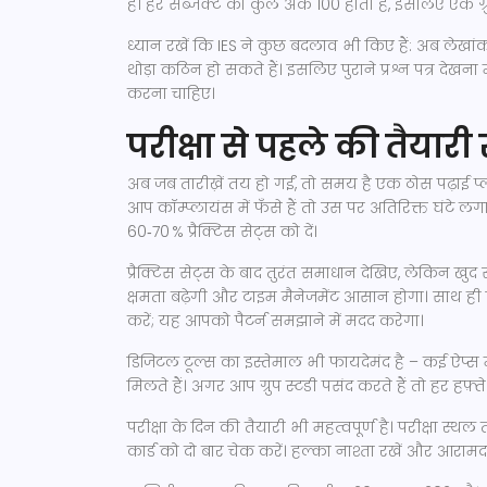
हैं। हर सब्जेक्ट का कुल अंक 100 होता है, इसलिए एक 
ध्यान रखें कि IES ने कुछ बदलाव भी किए हैं: अब लेखा
थोड़ा कठिन हो सकते हैं। इसलिए पुराने प्रश्न पत्र द
करना चाहिए।
परीक्षा से पहले की तैयार
अब जब तारीख़ें तय हो गईं, तो समय है एक ठोस पढ़ाई 
आप कॉम्प्लायंस में फँसे हैं तो उस पर अतिरिक्त घंटे
60‑70 % प्रैक्टिस सेट्स को दें।
प्रैक्टिस सेट्स के बाद तुरंत समाधान देखिए, लेकिन खुद
क्षमता बढ़ेगी और टाइम मैनेजमेंट आसान होगा। साथ ही प
करें; यह आपको पैटर्न समझाने में मदद करेगा।
डिजिटल टूल्स का इस्तेमाल भी फायदेमंद है – कई ऐप्स
मिलते हैं। अगर आप ग्रुप स्टडी पसंद करते हैं तो हर ह
परीक्षा के दिन की तैयारी भी महत्वपूर्ण है। परीक्षा 
कार्ड को दो बार चेक करें। हल्का नाश्ता रखें और आरा