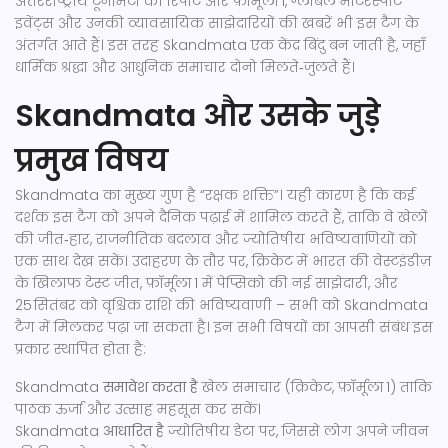
अंतरराष्ट्रीय टूर्नामेंटों की रिपोर्ट
और
फ़ॉर्मूला 1
,
ग्लोबल मोटरस्पोर्ट
इवेंट्स और उनकी व्यावसायिक साझेदारियों की खबरें
भी इस टैग के
अंतर्गत आते हैं। इस तरह Skandmata एक केंद्र बिंदु बन जाती है, जहाँ
धार्मिक श्रद्धा और आधुनिक समाचार दोनो मिलते‑जुलते हैं।
Skandmata और उसके जुड़े
प्रमुख विषय
Skandmata का मुख्य गुण है “रक्षक शक्ति”। यही कारण है कि कई
दर्शक इस टैग को अपने दैनिक पढ़ाई में शामिल करते हैं, ताकि वे खेलों
की जीत‑हार, राजनीतिक बदलाव और ज्योतिषीय भविष्यवाणियों को
एक साथ देख सकें। उदाहरण के तौर पर, क्रिकेट में भारत की वेस्टइंडीज़
के खिलाफ टेस्ट जीत, फ़ॉर्मूला 1 में पेप्सिको की नई साझेदारी, और
25 सितंबर को वृश्चिक राशि की भविष्यवाणी – सभी को Skandmata
टैग में मिलकर पढ़ा जा सकता है। इन सभी विषयों का आपसी संबंध इस
प्रकार स्थापित होता है:
Skandmata
समावेश करता है
खेल समाचार (क्रिकेट, फ़ॉर्मूला 1) ताकि
पाठक ऊर्जा और उत्साह महसूस कर सकें।
Skandmata
आधारित है
ज्योतिषीय डेटा पर, जिससे लोग अपने जीवन