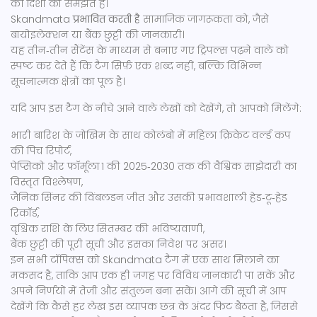
की दिशा को समझते हैं।
Skandmata
प्रभावित करती है
सामाजिक जागरूकता को, जैसे
बायोइलेक्शन या बैंक छुट्टी की जानकारी।
यह तीन‑तीन सैंटेंस के माध्यम से बनाए गए ट्रिपल्स पढ़ने वाले को
स्पष्ट कर देते हैं कि टैग सिर्फ़ एक शब्द नहीं, बल्कि विभिन्न
सूचनात्मक क्षेत्रों का पूल है।
यदि आप इस टैग के नीचे आने वाले लेखों को देखेंगे, तो आपको मिलेंगे:
भारी बारिश के जोखिम के साथ कोलंबो में महिला क्रिकेट वर्ल्ड कप
की पिच रिपोर्ट,
पेप्सिको और फ़ॉर्मूला 1 की 2025‑2030 तक की वैश्विक साझेदारी का
विस्तृत विश्लेषण,
जैनिक सिंनर की विंबलडन जीत और उसकी प्रभावशाली हेड‑टू‑हेड
रिकॉर्ड,
वृश्चिक राशि के लिए सितम्बर की भविष्यवाणी,
बैंक छुट्टी की पूरी सूची और इसका निवेश पर असर।
इन सभी टॉपिक्स को Skandmata टैग में एक साथ मिलाने का
मकसद है, ताकि आप एक ही जगह पर विविध जानकारी पा सकें और
अपने निर्णयों में तेज़ी और संतुलन बना सकें। आगे की सूची में आप
देखेंगे कि कैसे हर लेख इस व्यापक छत्र के अंदर फिट बैठता है, जिससे