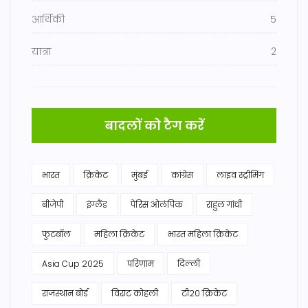
आर्थिकी
5
यात्रा
2
बादलों को टैग करें
भारत
क्रिकेट
मुंबई
कांग्रेस
लाइव स्ट्रीमिंग
बीजेपी
इंग्लैंड
पेरिस ओलंपिक
राहुल गांधी
फुटबॉल
महिला क्रिकेट
भारत महिला क्रिकेट
Asia Cup 2025
परिणाम
दिल्ली
राजस्थान बोर्ड
विराट कोहली
टी20 क्रिकेट