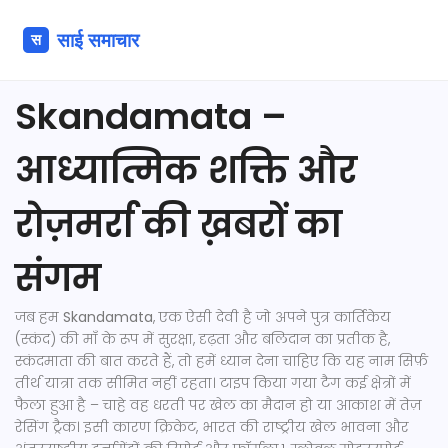
Skandamata –
आध्यात्मिक शक्ति और
रोज़मर्रा की ख़बरों का
संगम
जब हम
Skandamata
,
एक ऐसी देवी है जो अपने पुत्र कार्तिकेय
(स्कंद) की माँ के रूप में सुरक्षा, दृढ़ता और बलिदान का प्रतीक है
,
स्कंदमाता
की बात करते हैं, तो हमें ध्यान देना चाहिए कि यह नाम सिर्फ़
तीर्थ यात्रा तक सीमित नहीं रहता। टाइप किया गया टैग कई क्षेत्रों में
फैला हुआ है – चाहे वह धरती पर खेल का मैदान हो या आकाश में तेज़
रेसिंग ट्रैक। इसी कारण
क्रिकेट
,
भारत की राष्ट्रीय खेल भावना और