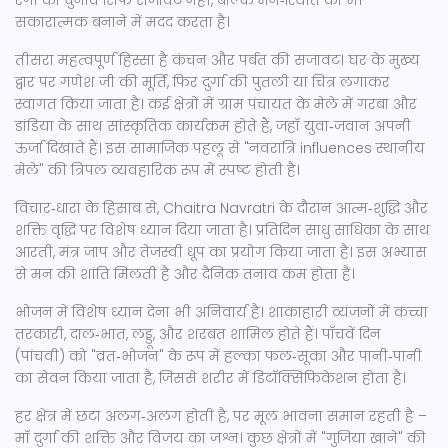
रंगों का चुनाव सिर्फ सजावट नहीं, बल्कि मन‑स्थिति को भी
सकारात्मक बनाने में मदद करता है।
तीसरा महत्वपूर्ण हिस्सा है कंचन और पर्बत की सजावट। घर के मुख्य
द्वार पर गणेश जी की मूर्ति, फिर दुर्गा की पुतली या चित्र लगाकर
स्वागत किया जाता है। कई क्षेत्रों में ग्राम पंचायत के मेले में गरबा और
डांडिया के साथ सांस्कृतिक कार्यक्रम होते हैं, जहाँ युवा‑जवान अपनी
ऊर्जा दिखाते हैं। इस सामाजिक पहलू से "नवरात्रि influences स्थानीय
मेले" की त्रिपल व्यवहारिक रूप में स्पष्ट होती है।
विचार‑धारा के हिसाब से, Chaitra Navratri के दौरान आत्म‑शुद्धि और
शक्ति वृद्धि पर विशेष ध्यान दिया जाता है। प्रतिदिन साधु साधिका के साथ
आरती, मंत्र जाप और तेजस्वी धूप का प्रयोग किया जाता है। इस अभ्यास
से मन की शांति मिलती है और दैनिक तनाव कम होता है।
भोजन में विशेष ध्यान देना भी अनिवार्य है। शाकाहारी व्यंजनों में कच्चा
तरकारी, दाल‑भात, लड्डू, और शरबत शामिल होते हैं। पाँचवें दिन
(पांचवी) को "व्रत‑भोजन" के रूप में हल्का फल‑सूका और पानी‑पानी
का सेवन किया जाता है, जिससे शरीर में डिटॉक्सिफिकेशन होता है।
हर क्षेत्र में छटा अलग‑अलग होती है, पर मूल भावना समान रहती है –
माँ दुर्गा की शक्ति और विजय का जश्न। कुछ क्षेत्रों में "गुजिया खाने" की