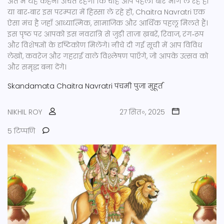
अंत में यह कहना उचित रहेगा कि चाहे आप पहली बार भाग ले रहे हों
या बार‑बार इस परम्परा में हिस्सा ले रहे हों, Chaitra Navratri एक
ऐसा मंच है जहाँ आध्यात्मिक, सामाजिक और आर्थिक पहलू मिलते हैं।
इस पृष्ठ पर आपको इस नवरात्रि से जुड़ी ताज़ा ख़बरें, रिवाज, रंग‑रूप
और विशेषज्ञों के दृष्टिकोण मिलेंगे। नीचे दी गई सूची में आप विविध
लेखों, कवरेज और गहराई वाले विश्लेषण पाएँगे, जो आपके उत्सव को
और समृद्ध बना देंगे।
Skandamata
Chaitra Navratri
पंचमी
पुजा मुहूर्त
NIKHIL ROY
27 सित॰, 2025
5 टिप्पणि