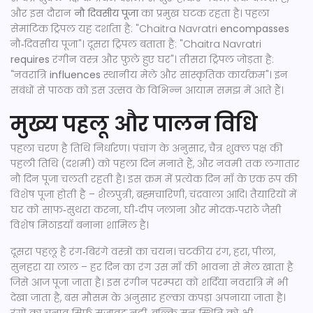
और इस दौरान
नौ दिवसीय पूजा
का प्रमुख घटक रहता है। पहला
सेमांटिक ट्रिपल यह दर्शाता है: "Chaitra Navratri
encompasses
नौ‑दिवसीय पूजा"। दूसरा ट्रिपल बताता है: "Chaitra Navratri
requires
रंगीन वस्त्र और फ़ुले हुए घर"। तीसरा ट्रिपल जोड़ता है:
"नवरात्रि
influences
स्थानीय मेले और सांस्कृतिक कार्यक्रम"। इन
संबंधों से पाठक को इस उत्सव के विभिन्न आयाम समझ में आते हैं।
मुख्य पहलू और पालन विधि
पहला चरण है तिथि निर्धारण। पंचांग के अनुसार, चैत्र शुक्ल पक्ष की
पहली तिथि (दशमी) को पहला दिन मनाते हैं, और नवमी तक लगातार
नौ दिन पूजा चलती रहती है। इस क्रम में प्रत्येक दिन माँ के एक रूप की
विशेष पूजा होती है – शैलपुत्री, ब्रह्मचारिणी, चंद्रवाला आदि। तैयारियों में
घर को साफ‑सुथरा करना, घी‑दीप जलाना और मोदक‑पराठे जैसी
विशेष मिठाइयाँ बनाना शामिल है।
दूसरा पहलू है रंग‑बिरंगे वस्त्रों का चयन। चटकीय रंग, हरा, पीला,
सुनहरा या लाल – हर दिन का रंग उस माँ की भावना से मेल खाता है
जिसे आज पूजा जाता है। इस रंगीन परम्परा को शर्दिया नवरात्रि में भी
देखा जाता है, बस मौसम के अनुसार हल्का कपड़ा अपनाया जाता है।