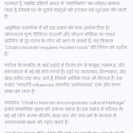
परम्परा है, जबकि दक्षिणी भारत में "नवनिर्माण" का त्योहार मनाया
जाता है, जिसमें घर के पुराने वस्तुओं को हटाकर नई शुरुआत की जाती
है।
आधुनिक तकनीक ने भी इस उत्सव को नया आयाम दिया है।
ऑनलाइन पूजा, डिजिटल दरशनी और सोशल मीडिया पर लाइव
स्ट्रीमिंग से दूर‑दराज़ के लोग भी भाग ले सकते हैं। यह विकास
"Chaitra Navratri requires modern tools" की त्रिपल को दर्शाता
है।
पर्यटन के नजरिए से, कई शहरों में विशेष रूप से चामुंडा, लखनऊ, और
कोलकाता में बड़े‑बड़े मेले लगते हैं। यहाँ पर कलाकार, शिल्पकार, और
खाद्य स्टॉल एक साथ आते हैं, जिससे आर्थिक लाभ भी मिलता है। इस
प्रकार "नवरात्रि influences स्थानीय अर्थव्यवस्था" एक और स्पष्ट
संबंध बन जाता है।
वाक्यांश "Chaitra Navratri encompasses cultural heritage"
हमारे सामाजिक जुड़ाव को उजागर करता है। इस उत्सव में परिवार के
बड़े‑बड़े लोग भजन‑कीर्तन, कथा‑सत्र और दान‑धर्म के माध्यम से
भावनात्मक बंधन को गहरा करते हैं।