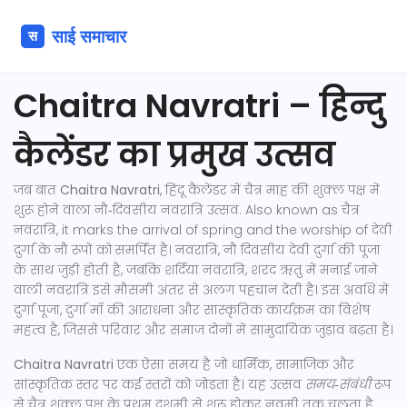
Chaitra Navratri – हिन्दु
कैलेंडर का प्रमुख उत्सव
जब बात
Chaitra Navratri
,
हिंदू कैलेंडर में चैत्र माह की शुक्ल पक्ष में
शुरू होने वाला नौ‑दिवसीय नवरात्रि उत्सव
. Also known as
चैत्र
नवरात्रि
, it marks the arrival of spring and the worship of देवी
दुर्गा के नौ रूपों को समर्पित है।
नवरात्रि
,
नौ दिवसीय देवी दुर्गा की पूजा
के साथ जुड़ी होती है, जबकि
शर्दिया नवरात्रि
,
शरद ऋतु में मनाई जाने
वाली नवरात्रि
इसे मौसमी अंतर से अलग पहचान देती है। इस अवधि में
दुर्गा पूजा
,
दुर्गा माँ की आराधना और सांस्कृतिक कार्यक्रम
का विशेष
महत्व है, जिससे परिवार और समाज दोनों में सामुदायिक जुड़ाव बढ़ता है।
Chaitra Navratri
एक ऐसा समय है जो धार्मिक, सामाजिक और
सांस्कृतिक स्तर पर कई स्तरों को जोड़ता है। यह उत्सव
समय‑संबंधी
रूप
से चैत्र शुक्ल पक्ष के प्रथम दशमी से शुरू होकर नवमी तक चलता है,