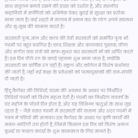
साथ संतुलन बनाये रखने की इच्छा को दर्शाता है, और स्थानीय
कहानियों में सर्पणियों को अभिषेक देकर बुराई से सुरक्षा का प्रतीक
माना जाता है। कई शहरों में तालाब में स्नान कर के लोग अपने स्वास्थ्य
और सु‑सुख की कामना करते हैं।
सरस्वती पूजा
,
ज्ञान और कला की देवी सरस्वती को समर्पित पूजा
भी
पंचमी पर बहुत प्रचलित है। छात्र, शिक्षक और कलाकार पुस्तक, वीणा
और संगीत वाद्य यंत्रों को साफ़‑सुथरा कर सरस्वती माँ को अर्पित करते
हैं। इस दिन पीले रंग के कपड़े पहनना शुभ माना जाता है, क्योंकि
सरस्वती का वार्षिक रंग वही है। स्कूल और कॉलेज में विशेष प्रार्थनाएं
की जाती हैं, जहाँ नई कक्षा के प्रवेशकों को पाठ्यपुस्तकों की दान‑संपत्ति
दी जाती है।
हिंदू कैलेंडर की
तिथियाँ
,
चंद्रमा की अवस्था के आधार पर निर्धारित
तिथियाँ
पंचमी को विशेष महत्व देती हैं। पंचमी का निर्धारण नववर्ष के
चंद्र महीने के पाँचवें दिन होता है, और यह विभिन्न ऋतुओं के साथ जुड़ा
रहता है – जैसे वसंत पंचमी में सरस्वती की वासना और शरद पंचमी में
पवन में पत्तियों की सजावट। इस कैलेंडर के आधार पर कृषि कार्यों की
समय-सारिणी तय होती है, जिससे किसान इस दिन को विशेष अनाज
बुआई या फसल कटाई के शुभ कामकाज के लिए मानते हैं।