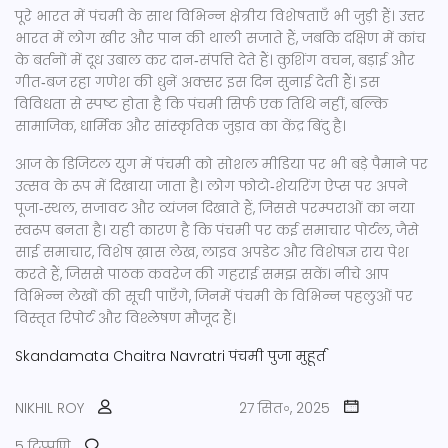
पूरे भारत में पंचमी के साथ विभिन्न क्षेत्रीय विशेषताएँ भी जुड़ी हैं। उत्तर
भारत में लोग खीर और पान की थाली सजाते हैं, जबकि दक्षिण में कांच
के बर्तनों में दूध उबाल कर दान‑संपत्ति देते हैं। कुशिंग वचन, बड़ाई और
गीत‑बज रहा गणेश की धुनें अक्सर इस दिन सुनाई देती हैं। इस
विविधता से स्पष्ट होता है कि पंचमी सिर्फ एक तिथि नहीं, बल्कि
सामाजिक, धार्मिक और सांस्कृतिक जुड़ाव का केंद्र बिंदु है।
आज के डिजिटल युग में पंचमी को सोशल मीडिया पर भी बड़े पैमाने पर
उत्सव के रूप में दिखाया जाता है। लोग फोटो‑शेयरिंग ऐप्स पर अपने
पूजा‑स्थल, सजावट और व्यंजन दिखाते हैं, जिससे परम्पराओं का नया
स्वरूप बनता है। यही कारण है कि पंचमी पर कई समाचार पोर्टल, जैसे
साई समाचार, विशेष ख़ास लेख, लाइव अपडेट और विशेषज्ञ राय पेश
करते हैं, जिससे पाठक कवरेज की गहराई समझ सकें। नीचे आप
विभिन्न लेखों की सूची पाएँगे, जिनमें पंचमी के विभिन्न पहलुओं पर
विस्तृत रिपोर्ट और विश्लेषण मौजूद हैं।
Skandamata
Chaitra Navratri
पंचमी
पुजा मुहूर्त
NIKHIL ROY
27 सित॰, 2025
5 टिप्पणि