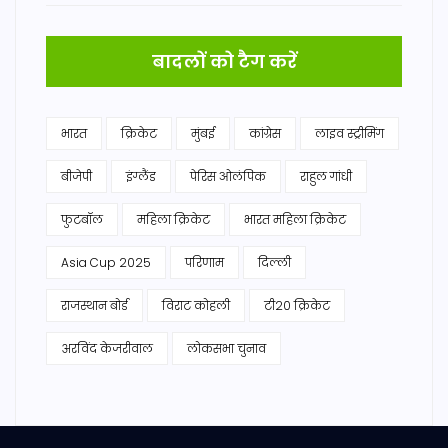
बादलों को टैग करें
भारत
क्रिकेट
मुंबई
कांग्रेस
लाइव स्ट्रीमिंग
बीजेपी
इंग्लैंड
पेरिस ओलंपिक
राहुल गांधी
फुटबॉल
महिला क्रिकेट
भारत महिला क्रिकेट
Asia Cup 2025
परिणाम
दिल्ली
राजस्थान बोर्ड
विराट कोहली
टी20 क्रिकेट
अरविंद केजरीवाल
लोकसभा चुनाव