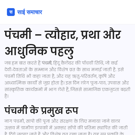
पंचमी – त्यौहार, प्रथा और
आधुनिक पहलु
जब हम बात करते हैं
पंचमी
,
हिंदू कैलेंडर की पाँचवीं तिथि, जो कई
देवी‑देवताओं के सम्मान और विशेष व्रत के साथ मनाई जाती है
. इसे
पंचमी तिथि
भी कहा जाता है, और यह ऋतु‑परिवर्तन, कृषि और
आध्यात्मिक कार्यों से जुड़ा होता है
। इस दिन लोग पूजा‑पाठ, उपवास और
सांस्कृतिक कार्यक्रमों में भाग लेते हैं, जिससे सामाजिक एकजुटता बढ़ती
है।
पंचमी के प्रमुख रूप
नाग पंचमी
,
सापों की पूजा और संरक्षण के लिए मनाया जाने वाला
उत्सव
में ग्रामीण इलाकों में अक्सर साँपों की प्रतिमा स्थापित की जाती
है, दिये जलाए जाते हैं और विशेष व्रत रखा जाता है। यह रूप प्रकृति के