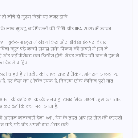
तो नीचे दो मुख्य लेखों पर नज़र डालें:
क के साथ सुलह, नई फ़िल्मों की तिथि और IIFA‑2025 में उनका
ए?
– बुलेट‑पॉइंट्स में ट्रेडिंग टिप्स और डिविडेंड डेट पर विचार.
 आप बिना बहुत पढ़े जल्दी समझ सकें. फ़िल्म की खबरों में हम ने
ैं और नई प्रोजेक्ट कब रिलीज़ होंगे. शेयर मार्केट की बात में हम ने
त देखने चाहिए.
री चाहते हैं तो इंदौर की साफ़-सफ़ाई रैंकिंग, मोनसन अलर्ट, IPL
ं. हर लेख का शीर्षक स्पष्ट है, विवरण छोटा लेकिन पूरी बात
ें अपना कीवर्ड टाइप करके मनचाही खबर मिल जाएगी. हम लगातार
आकर देखें कि क्या नया आया है.
में आसान जानकारी देना. WPL टैग के तहत आप हर रोज़ की ज़रूरतों
 करें, पढ़ें और अपनी राय शेयर करें!