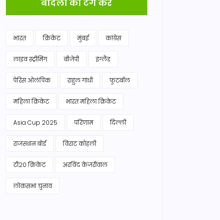
बादलों को टैग करें
भारत
क्रिकेट
मुंबई
कांग्रेस
लाइव स्ट्रीमिंग
बीजेपी
इंग्लैंड
पेरिस ओलंपिक
राहुल गांधी
फुटबॉल
महिला क्रिकेट
भारत महिला क्रिकेट
Asia Cup 2025
परिणाम
दिल्ली
राजस्थान बोर्ड
विराट कोहली
टी20 क्रिकेट
अरविंद केजरीवाल
लोकसभा चुनाव