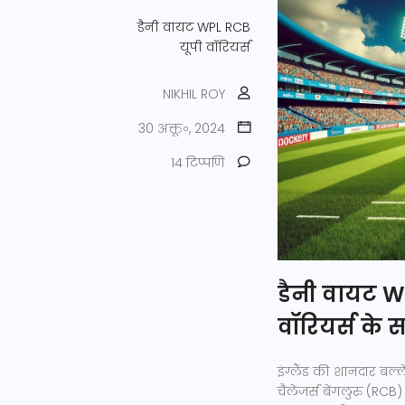
डैनी वायट
WPL
RCB
यूपी वॉरियर्स
NIKHIL ROY
30 अक्तू॰, 2024
14 टिप्पणि
डैनी वायट WP
वॉरियर्स के
इंग्लैंड की शानदार बल्
चैलेंजर्स बेंगलुरु (RCB