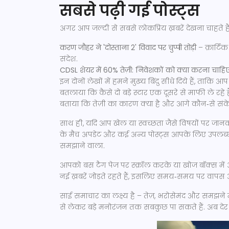
सबसे पढ़ी गई पोस्ट्स
अगर आप जल्दी से सबसे लोकप्रिय ख़बरें देखना चाहते हैं 
करण जौहर ने 'दोस्‍ताना 2' विवाद पर चुप्पी तोड़ी
– क़ार्टि
संदेश.
CDSL शेयर में 60% तेज़ी: निवेशकों को क्या करना चाहि
इन दोनों लेखों में हमने मुख्य बिंदु सीधे दिये हैं, ताकि
बतलाया कि कैसे दो बड़े स्टार एक दूसरे से माफी ले रहे ह
बताया कि तेज़ी का कारण क्या है और आगे कौन‑से संके
साथ ही, यदि आप खेल या स्वच्छता जैसे विषयों पर जानका
के मैच अपडेट और कई अन्य पोस्ट्स आपके लिए उपलब्ध है
समझाने वाला.
आपको बस टैग पेज पर स्क्रॉल करके या खोज बॉक्स म
नई ख़बरें जोड़ते रहते हैं, इसलिए समय‑समय पर वापस 
साई समाचार का लक्ष्य है – तेज़, भरोसेमंद और समझने 
से लेकर बड़े मनोरंजन तक सबकुछ पा सकते हैं. अब देर न