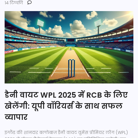
14 टिप्पणि
डैनी वायट WPL 2025 में RCB के लिए
खेलेंगी: यूपी वॉरियर्स के साथ सफल
व्यापार
इंग्लैंड की शानदार बल्लेबाज़ डैनी वायट वुमेंस प्रीमियर लीग (WPL)