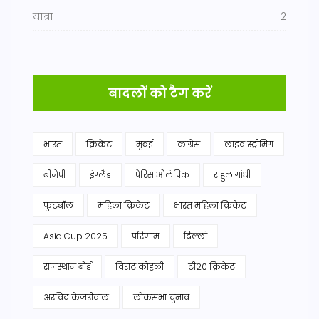
यात्रा
2
बादलों को टैग करें
भारत
क्रिकेट
मुंबई
कांग्रेस
लाइव स्ट्रीमिंग
बीजेपी
इंग्लैंड
पेरिस ओलंपिक
राहुल गांधी
फुटबॉल
महिला क्रिकेट
भारत महिला क्रिकेट
Asia Cup 2025
परिणाम
दिल्ली
राजस्थान बोर्ड
विराट कोहली
टी20 क्रिकेट
अरविंद केजरीवाल
लोकसभा चुनाव