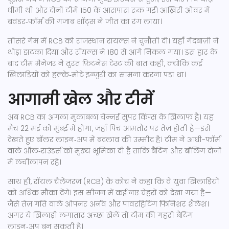
धीमी थी और दोनों टीमें 150 के आसपास रुक गईं। आख़िरी ओवर में
बवंडर‑फॉर्म की गजाब शॉट्स ने जीत का रंग लाया।
तीसरे गेम में RCB को राजस्थान रायल्स ने चुनौती दी। यहाँ गेंदबाज़ी ने
थोड़ा झटका दिया और रॉयल्स ने 180 से आगे निकल गया। इस हार के
बाद टीम मैनेजर ने तुरंत फ़िटनेस टेस्‍ट की बात कही, क्योंकि कई
खिलाड़ियों को हल्के‑मोटे इन्ज़ुरी का सामना करना पड़ा था।
आगामी खेल और टीमें
अब RCB का अगला मुकाबला चेन्नई सुपर किंग्स के खिलाफ है। यह
मैच 22 मई को मुंबई में होगा, जहाँ पिच आमतौर पर तेज़ होती है—इसे
देखते हुए बॉलर लाइन‑अप में बदलाव की उम्मीद है। टीम ने आधी-फॉर्म
वाले ऑल‑राउंडर्स को मुख्य भूमिका दी है ताकि बैटिंग और बॉलिंग दोनों
में लचीलापन रहे।
साथ ही, रॉयल चैलेंजरज़ (RCB) के कोच ने कहा कि वे युवा खिलाड़ियों
को अधिक मौका देंगे। इस सीजन में कई नए चेहरों को देखा गया है—
जैसे तेज़ गति वाले ओपनर अर्नव और पावरहिटिंग फिनिशर शैलेश।
अगर ये खिलाड़ी लगातार अच्छा खेलें तो टीम की गहरी बैटिंग
लाइन‑अप बन सकती है।