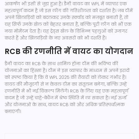
आकर्षण भी इसी से जुड़ा हुआ है। डैनी वायट का WPL में व्यापार एक
महत्वपूर्ण कदम है जो इस लीग की गतिशीलता को दर्शाता है। जब टीमें
अपने खिलाड़ियों को बदलकर उनके स्क्वॉड को मजबूत बनाती हैं, तो
यह सिर्फ उनके खेल को बेहतर बनाता है, बल्कि पूरी लीग को भी एक
नया मोमेंटम देता है। यह ट्रेड्स खेल के विभिन्न पहलुओं को उजागर
करते हैं और खिलाड़ियों के नए अवसरों को भी दर्शाते हैं।
RCB की रणनीति में वायट का योगदान
डैनी वायट का RCB के साथ शामिल होना टीम की भविष्य की
योजनाओं का हिस्सा है। टीम ने इस व्यापार के माध्यम से अपने इरादों
को स्पष्ट किया है कि वे WPL 2025 की तैयारी को लेकर गंभीर हैं।
वायट की मौजूदगी से न केवल टीम का संतुलन बनेगा, बल्कि उन्हें
रणनीति में भी नई विकल्प मिलेंगे। RCB के लिए यह एक महत्वपूर्ण
कदम है जो उन्हें चाहे-बेचैंज में श्रेष्ठ स्थिति में ला सकता है। नई ऊर्जा
और योजनाओं के साथ, वायट RCB को और अधिक प्रतिस्पर्धात्मक
बनाएंगी।