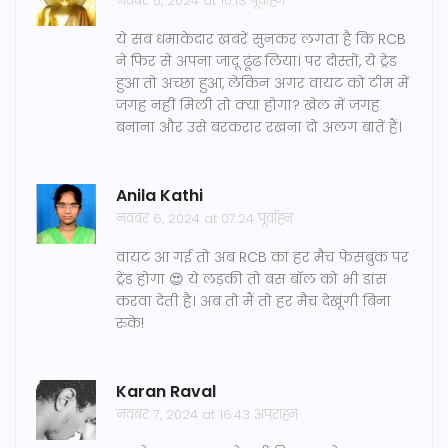
नवंबर 5, 2024 at 10:13 पूर्वाह्न
ये सब धमाकेदार खबरें सुनकर लगता है कि RCB
ने फिर से अपना जादू ढूंढ लिया। पर दोस्तों, ये ट्रेड
हुआ तो अच्छा हुआ, लेकिन अगर वायट को टीम में
जगह नहीं मिली तो क्या होगा? खेल में जगह
बनाना और उसे बरकरार रखना दो अलग बातें हैं।
Anila Kathi
नवंबर 6, 2024 at 07:24 पूर्वाह्न
वायट आ गई तो अब RCB का हर मैच फेसबुक पर
ट्रेंड होगा 😍 ये लड़की तो बस बॉल को भी डांस
करवा देती है। अब तो मैं तो हर मैच देखूंगी बिना
रुके!
Karan Raval
नवंबर 7, 2024 at 16:43 अपराह्न