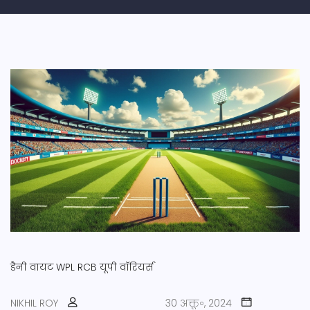
डैनी वायट
WPL
RCB
यूपी वॉरियर्स
NIKHIL ROY
30 अक्तू॰, 2024