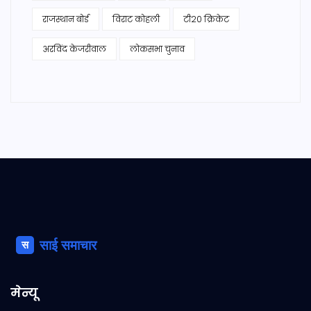
राजस्थान बोर्ड
विराट कोहली
टी20 क्रिकेट
अरविंद केजरीवाल
लोकसभा चुनाव
मेन्यू