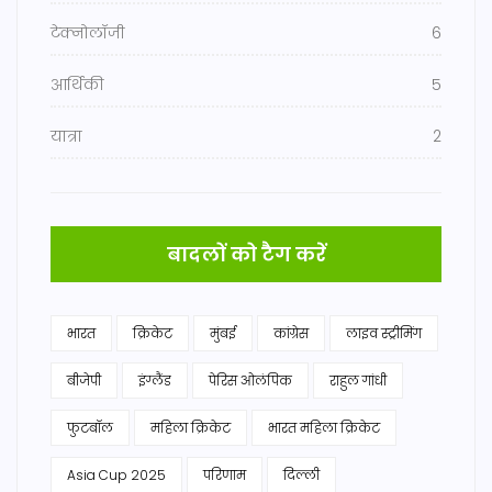
टेक्नोलॉजी
6
आर्थिकी
5
यात्रा
2
बादलों को टैग करें
भारत
क्रिकेट
मुंबई
कांग्रेस
लाइव स्ट्रीमिंग
बीजेपी
इंग्लैंड
पेरिस ओलंपिक
राहुल गांधी
फुटबॉल
महिला क्रिकेट
भारत महिला क्रिकेट
Asia Cup 2025
परिणाम
दिल्ली