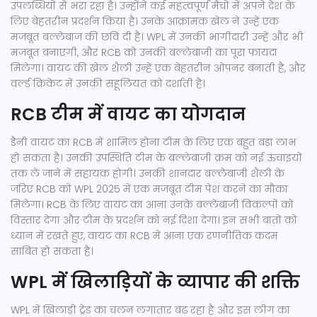
उपलब्धियों से भरा रहा है। उन्होंने कई महत्वपूर्ण मैचों में अपने देश के
लिए बेहतरीन प्रदर्शन किया है। उनके आक्रामक खेल ने उन्हें एक
मजबूत बल्लेबाज की छवि दी है। WPL में उनकी भागीदारी उन्हें और भी
मजबूत बनाएगी, और RCB को उनकी बल्लेबाजी का पूरा फायदा
मिलेगा। वायट की खेल शैली उन्हें एक बेहतरीन ओपनर बनाती है, और
वर्ल्ड क्रिकेट में उनकी सहूलियत को दर्शाती है।
RCB टीम में वायट का योगदान
डैनी वायट का RCB में शामिल होना टीम के लिए एक बहुत बड़ा लाभ
हो सकता है। उनकी उपस्थिति टीम के बल्लेबाजी क्रम को नई ऊंचाइयों
तक ले जाने में सहायक होगी। उनकी शानदार बल्लेबाजी शैली के
जरिए RCB को WPL 2025 में एक मजबूत टीम पेश करने का मौका
मिलेगा। RCB के लिए वायट का आना उनके बल्लेबाजी विकल्पों को
विस्तार देगा और टीम के प्रदर्शन को नई दिशा देगा। इन सभी बातों को
ध्यान में रखते हुए, वायट का RCB में आना एक रणनीतिक कदम
साबित हो सकता है।
WPL में खिलाड़ियों के व्यापार की शक्ति
WPL में खिलाड़ी ट्रेड का चलन लगातार बढ़ रहा है और इस लीग का