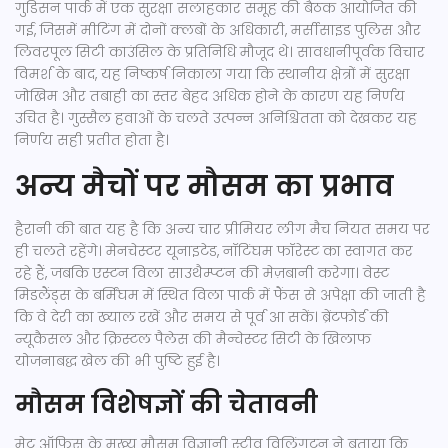
गुडिसन पार्क में एक सुरक्षा सलाहकार समूह की बैठक आयोजित की
गई, जिसमें मीटिंग में दोनों क्लबों के अधिकारी, मर्सीसाइड पुलिस और
लिवरपूल सिटी काउंसिल के प्रतिनिधि मौजूद थे। सावधानीपूर्वक विचार
विमर्श के बाद, यह निष्कर्ष निकाला गया कि स्थानीय क्षेत्रों में सुरक्षा
जोखिम और तबाही का स्तर बेहद अधिक होने के कारण यह निर्णय
उचित है। गुस्सैल हवाओं के चलते उत्पन्न अनिश्चितता को देखकर यह
निर्णय सही प्रतीत होता है।
अन्य मैचों पर मौसम का प्रभाव
हैरानी की बात यह है कि अन्य चार प्रीमियर लीग मैच नियत समय पर
ही चलते रहेंगे। मेनचेस्टर यूनाइटेड, नॉटिंघम फॉरेस्ट का स्वागत कर
रहे हैं, जबकि एस्टन विला साउथैम्प्टन की मेज़बानी करेगा। वेस्ट
मिडलैंड्स के बर्मिंघम में स्थित विला पार्क में फैंस से अपेक्षा की जाती है
कि वे देरी का ख्याल रखें और समय से पूर्व आ सकें। ब्रेंटफोर्ड की
न्यूकैसल और क्रिस्टल पैलेस की मैन्चेस्टर सिटी के खिलाफ
योजनाबद्ध खेल की भी पुष्टि हुई है।
मौसम विशेषज्ञों की चेतावनी
मेट ऑफिस के मुख्य मौसम विज्ञानी स्टीव विलिंगटन ने बताया कि