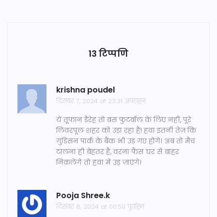
13 टिप्पणि
krishna poudel
दिसंबर 7, 2024 at 23:31 अपराह्न
ये तूफान डैरेह तो बस फुटबॉल के लिए नहीं, पूरे
लिवरपूल शहर को उड़ा रहा है! हवा इतनी तेज़ कि
गुडिसन पार्क के बैंक भी उड़ गए होंगे। अब तो मैच
टालना ही बेहतर है, वरना फैंस घर से बाहर
निकलेंगे तो हवा में उड़ जाएंगे।
Pooja Shree.k
दिसंबर 8, 2024 at 00:50 पूर्वाह्न