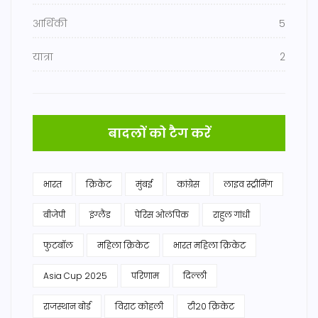
आर्थिकी
5
यात्रा
2
बादलों को टैग करें
भारत
क्रिकेट
मुंबई
कांग्रेस
लाइव स्ट्रीमिंग
बीजेपी
इंग्लैंड
पेरिस ओलंपिक
राहुल गांधी
फुटबॉल
महिला क्रिकेट
भारत महिला क्रिकेट
Asia Cup 2025
परिणाम
दिल्ली
राजस्थान बोर्ड
विराट कोहली
टी20 क्रिकेट