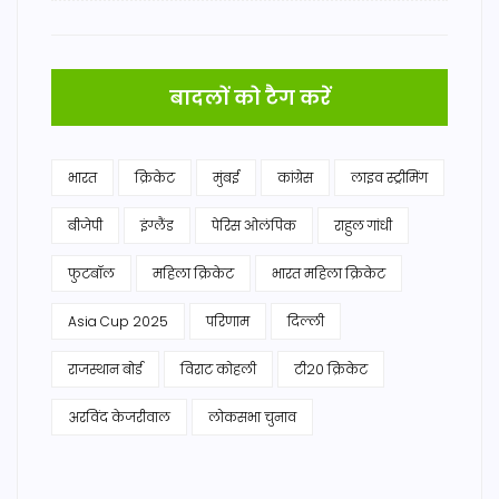
बादलों को टैग करें
भारत
क्रिकेट
मुंबई
कांग्रेस
लाइव स्ट्रीमिंग
बीजेपी
इंग्लैंड
पेरिस ओलंपिक
राहुल गांधी
फुटबॉल
महिला क्रिकेट
भारत महिला क्रिकेट
Asia Cup 2025
परिणाम
दिल्ली
राजस्थान बोर्ड
विराट कोहली
टी20 क्रिकेट
अरविंद केजरीवाल
लोकसभा चुनाव