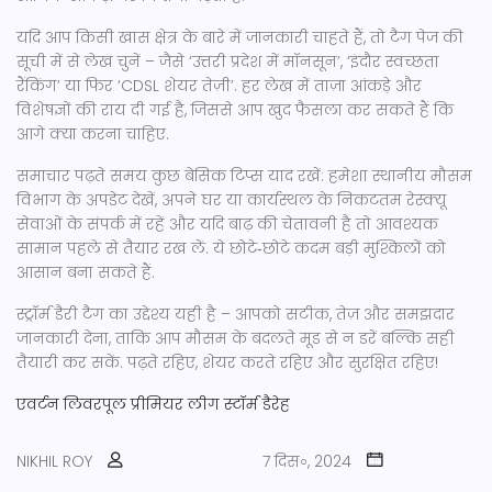
यदि आप किसी खास क्षेत्र के बारे में जानकारी चाहते हैं, तो टैग पेज की
सूची में से लेख चुनें – जैसे ‘उत्तरी प्रदेश में मॉनसून’, ‘इंदौर स्वच्छता
रैंकिंग’ या फिर ‘CDSL शेयर तेज़ी’. हर लेख में ताज़ा आंकड़े और
विशेषज्ञों की राय दी गई है, जिससे आप खुद फैसला कर सकते हैं कि
आगे क्या करना चाहिए.
समाचार पढ़ते समय कुछ बेसिक टिप्स याद रखें: हमेशा स्थानीय मौसम
विभाग के अपडेट देखें, अपने घर या कार्यस्थल के निकटतम रेस्क्यू
सेवाओं के संपर्क में रहें और यदि बाढ़ की चेतावनी है तो आवश्यक
सामान पहले से तैयार रख लें. ये छोटे‑छोटे कदम बड़ी मुश्किलों को
आसान बना सकते हैं.
स्ट्रॉर्म डैरी टैग का उद्देश्य यही है – आपको सटीक, तेज़ और समझदार
जानकारी देना, ताकि आप मौसम के बदलते मूड से न डरें बल्कि सही
तैयारी कर सकें. पढ़ते रहिए, शेयर करते रहिए और सुरक्षित रहिए!
एवर्टन
लिवरपूल
प्रीमियर लीग
स्टॉर्म डैरेह
NIKHIL ROY
7 दिस॰, 2024