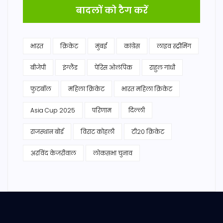
बादलों को टैग करें
भारत
क्रिकेट
मुंबई
कांग्रेस
लाइव स्ट्रीमिंग
बीजेपी
इंग्लैंड
पेरिस ओलंपिक
राहुल गांधी
फुटबॉल
महिला क्रिकेट
भारत महिला क्रिकेट
Asia Cup 2025
परिणाम
दिल्ली
राजस्थान बोर्ड
विराट कोहली
टी20 क्रिकेट
अरविंद केजरीवाल
लोकसभा चुनाव