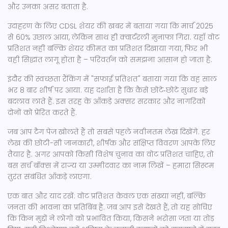
और उनका असर बताता है.
उदाहरण के लिए CDSL शेयर की खबर में बताया गया कि मार्च 2025
से 60% उछाल आया, लेकिन साथ ही क्वार्टरली मुनाफा गिरा. यहाँ वोट
प्रतिशत नहीं बल्कि शेयर कीमत का प्रतिशत दिखाया गया, फिर भी
वही सिद्धांत लागू होता है – परिवर्तन को समझना आसान हो जाता है.
इंदौर की स्वच्छता रैंकिंग में "सफाई प्रतिशत" बताया गया कि वह साल
भर 8 बार शीर्ष पर आया. यह दर्शाता है कि कैसे छोटे‑छोटे सुधार बड़े
बदलाव लाते हैं. इस तरह के आँकड़े अक्सर सरकार और नागरिकों
दोनों को प्रेरित करते हैं.
जब आप टैग पेज खोलते हैं तो सबसे पहले नवीनतम लेख दिखेंगे. हर
लेख की छोटी-सी जानकारी, शीर्षक और संक्षिप्त विवरण आपके लिए
तैयार है. अगर आपको किसी विशेष चुनाव का वोट प्रतिशत चाहिए, तो
बस सर्च बॉक्स में राज्य या उम्मीदवार का नाम लिखें – हमारा सिस्टम
तुरंत संबंधित आँकड़े लाएगा.
एक बात और याद रखें: वोट प्रतिशत केवल एक संख्या नहीं, बल्कि
जनता की भावना का प्रतिबिंब है. जब आप इसे देखते हैं, तो यह सोचिए
कि किन मुद्दों ने लोगों को प्रभावित किया, किसने भरोसा जता या तोड़