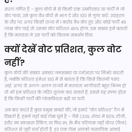
सरल गणित है – कुल वोटों में से किसी एक उम्मीदवार या पार्टी ने जो
वोट पाया, उसे कुल वैध वोटों से भाग दें और 100 से गुणा करें. उदाहरण
के तौर पर अगर किसी राज्य में 1 करोड़ वैध वोट हुए और कोई पार्टी 45
लाख वोट पाई, तो उसका वोट प्रतिशत 45% होगा. इस संख्या हमें बताती
है कि मतदाता ने उस पार्टी को कितना समर्थन दिया.
क्यों देखें वोट प्रतिशत, कुल वोट
नहीं?
कुल वोटों की संख्या अक्सर जनसंख्या या टर्नआउट पर निर्भर करती
है, जबकि प्रतिशत हमेशा 100 में से बताता है कि किसे कितनी पसंद
आई. अगर दो अलग-अलग राज्यों में मतदाता भागीदारी बहुत भिन्न हो
तो भी हम प्रतिशत के ज़रिए तुलना कर सकते हैं. इससे यह स्पष्ट होता
है कि किसी पार्टी की लोकप्रियता बढ़ी या घटी.
अब बात करते हैं कुछ प्रमुख खबरों की, जो हमारे "वोट प्रतिशत" टैग में
दिखती हैं. हमने यहाँ कई लेख चुने हैं – जैसे CDSL शेयर में 60% तीज़ी,
इंदौर का स्वच्छता रैंकिंग, या फिर IPL के मैच परिणाम जहाँ वोटर (फैन)
प्रतिशत से जुड़ी चर्चा होती है. हर एक लेख आपको वास्तविक आंकड़े