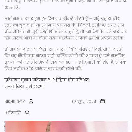
दिया. यही विश्लेषण हमें भविष्य के चुनावी रुझानों को समझाने में मदद
करता है.
साई समाचार पर हम हर दिन नए आँकड़े जोड़ते हैं – चाहे वह राष्ट्रीय
स्तर का चुनाव हो या स्थानीय पंचायत की गिनती. इसलिए अगर आप
वोट प्रतिशत से जुड़ी कोई भी खबर चाहते हैं, तो इस टैग पेज को बार‑बार
देखें. सरल भाषा में लिखा गया विश्लेषण आपको हमेशा अपडेट रखेगा.
तो अगली बार जब किसी समाचार में "वोट प्रतिशत" दिखे, तो याद रखें
कि यह सिर्फ एक संख्या नहीं, बल्कि लोगों की आवाज़ है. इसे समझिए,
तुलना कीजिए और अपनी राय बनाइए – यही हमारी कोशिश है, आपके
लिए सटीक और आसान जानकारी लाने की.
हरियाणा चुनाव परिणाम
BJP हैट्रिक
वोट प्रतिशत
राजनीतिक समीकरण
NIKHIL ROY
9 अक्तू॰, 2024
9 टिप्पणि