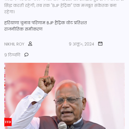
सिद्ध करती रहेगी, तब तक "BJP हेट्रिक" एक मजबूत संकेतक बना
रहेगा।
हरियाणा चुनाव परिणाम
BJP हैट्रिक
वोट प्रतिशत
राजनीतिक समीकरण
NIKHIL ROY
9 अक्तू॰, 2024
9 टिप्पणि