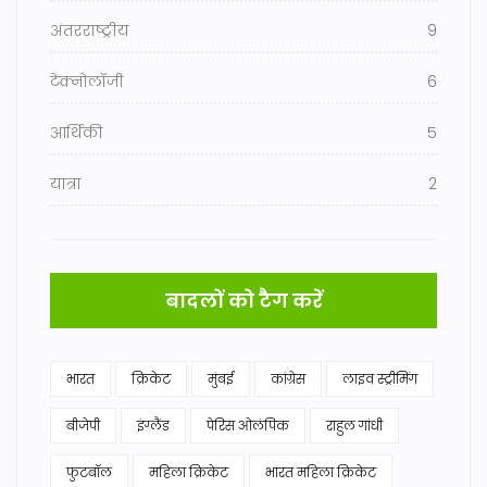
अंतरराष्ट्रीय
9
टेक्नोलॉजी
6
आर्थिकी
5
यात्रा
2
बादलों को टैग करें
भारत
क्रिकेट
मुंबई
कांग्रेस
लाइव स्ट्रीमिंग
बीजेपी
इंग्लैंड
पेरिस ओलंपिक
राहुल गांधी
फुटबॉल
महिला क्रिकेट
भारत महिला क्रिकेट