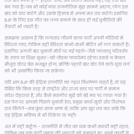
एक बात स्पष्ट है – "हैट्रिक" शब्द अब केवल आँकड़े नहीं, यह एक ब्रांड
बन गया है। जब भी कोई नया राजनीतिक मुद्दा सामने आएगा, लोग इस
ब्रांड को याद करेंगे और उसके हिसाब से अपना मत तय करेंगे। इसलिए
BJP के लिए इस जीत का जश्न मनाने के साथ ही नई चुनौतियों की
तैयारी भी जरूरी है।
समझना आसान है कि लगातार जीतने वाला पार्टी अपनी नीतियों में
स्थिरता लाए, लेकिन वही स्थिरता कभी‑कभी बोरिंग भी लग सकती है।
इसलिए अगली बार चुनावी मोर्चे पर नई पहलें—जैसे जलवायु परिवर्तन
के उपाय या शिक्षा सुधार—को जोड़ना फायदेमंद रहेगा। इससे न केवल
मौजूदा वोटर बेस मजबूत होगा, बल्कि पहली बार वोट देने वाले युवा वर्ग
को भी आकर्षित किया जा सकेगा।
यदि आप BJP की हेट्रिक रणनीति का गहरा विश्लेषण चाहते हैं, तो यह
देखिए कि किस तरह से राष्ट्रीय और राज्य स्तर पर पार्टी ने समान
संदेश दोहराया है, और कैसे स्थानीय मुद्दों को बड़े मंच पर लाया गया है।
इस पेज पर आपको पिछले चुनावी डेटा, प्रमुख कार्य‑सूची और विशेषज्ञ
राय मिलेंगे—सब कुछ साफ़ भाषा में, ताकि आप खुद तय कर सकें कि
यह हेट्रिक भविष्य में भी टिकेगा या नहीं।
अंत में यही कहूँगा – राजनीति में जीत का चक्र कभी स्थायी नहीं रहता,
लेकिन जब तक पार्टी जनता की जरूरतों को समझते हुए अपने कार्यों से