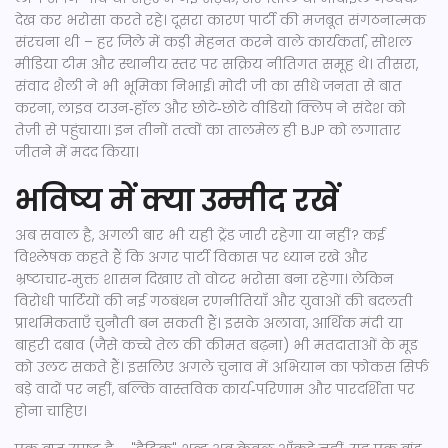
देख कर भरोसा करते रहे। दूसरा कारण पार्टी की मजबूत संगठनात्मक
संरचना थी – हर जिले में कड़ी मेहनत करने वाले कार्यकर्ता, सोशल
मीडिया टीम और स्थानीय स्तर पर सक्रिय नीतिगत समूह थे। तीसरा,
संवाद शैली ने भी भूमिका निभाई। मोदी जी का सीधे जनता से बात
करना, लाइव टाउन‑हॉल और छोटे‑छोटे वीडियो क्लिप ने संदेश को
तेज़ी से पहुंचाया। इन तीनों तत्वों का तालमेल ही BJP को लगातार
जीतने में मदद किया।
भविष्य में क्या उम्मीद रखें
अब सवाल है, अगली बार भी यही ट्रेंड जारी रहेगा या नहीं? कई
विश्लेषक कहते हैं कि अगर पार्टी विकास पर ध्यान रखे और
भ्रष्टाचार‑मुक्त शासन दिखाए तो वोटर भरोसा बना रहेगा। लेकिन
विरोधी पार्टियों की नई गठबंधन रणनीतियाँ और युवाओं की बदलती
प्राथमिकताएँ चुनौती बन सकती हैं। इसके अलावा, आर्थिक मंदी या
बाहरी दबाव (जैसे कच्चे तेल की कीमत बढ़ना) भी मतदाताओं के मूड
को उलट सकते हैं। इसलिए अगले चुनाव में अभियान का फोकस सिर्फ
बड़े वादों पर नहीं, बल्कि वास्तविक कार्य‑परिणाम और पारदर्शिता पर
होना चाहिए।