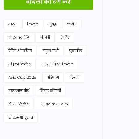
बादलों को टैग करें
भारत
क्रिकेट
मुंबई
कांग्रेस
लाइव स्ट्रीमिंग
बीजेपी
इंग्लैंड
पेरिस ओलंपिक
राहुल गांधी
फुटबॉल
महिला क्रिकेट
भारत महिला क्रिकेट
Asia Cup 2025
परिणाम
दिल्ली
राजस्थान बोर्ड
विराट कोहली
टी20 क्रिकेट
अरविंद केजरीवाल
लोकसभा चुनाव