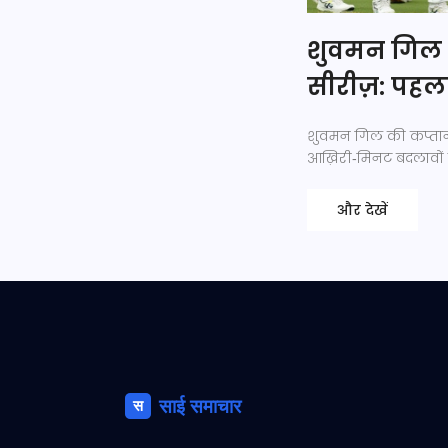
शुवमन गिल की
सीरीज़: पहला
शुवमन गिल की कप्तानी 
आख़िरी‑मिनट बदलावों प
और देखें