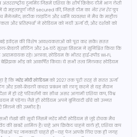
 अंतरराष्ट्रीय टूर्नामेंट जिसमें एशिया के शीर्ष क्रिकेट टीमें भाग लेती
ं दो महत्वपूर्ण जीतें secured कीं, जिससे टीम का
नेट रन रेट
ग्रुप
िच मैनेजमेंट, सटीक लाइटिंग और ध्वनि व्यवस्था ने मैच के माहौल
 और प्रतिस्पर्धा’ ने स्टेडियम को नयी ऊर्जा दी, और दर्शकों को
े बड़े इवेंट्स की विशेष आवश्यकताओं को पूरा कर सकें। सतत
फ्रेंडली सीटिंग और 24‑घंटे सुरक्षा सिस्टम ने सुनिश्चित किया कि
और आरामदायक रहे। अलावा, स्टेडियम के भीतर हाई‑स्पीड Wi‑Fi,
े बेझिझक भीड़ को आकर्षित किया। ये सभी तत्व मिलकर स्टेडियम
कहा है कि
नरेंद्र मोदी स्टेडियम
को 2027 तक पूरी तरह से सतत ऊर्जा
ेस्टिंग और इको‑फ्रेंडली कचरा प्रबंधन को लागू करने से यह मैदान
शा में हो रहे परिवर्तनों का सीधा असर आगामी एशिया कप, विश्व
चयन में पड़ेगा। जैसे ही स्टेडियम अपने बुनियादी ढाँचे को उन्नत
ँ मिलने की उम्मीद है।
भी लेखों की सूची जिसमें नरेंद्र मोदी स्टेडियम से जुड़े रोचक मैच
इवेंट की खबरें शामिल हैं। चाहे आप क्रिकेट चाहने वाले हों, एशिया कप
ई सुविधाओं पर जानकारी चाहते हों—यह पेज आपके लिए एक ही जगह