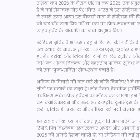
एशिया कप 2025 के दौरान
एशिया कप 2025
,
एक प्रमुख
हैं
ने कई रोमांचक मोड़ पेश किए। भारत ने इस स्टेडियम मे
में सबसे ऊपर आया। इस विजयी यात्रा में स्टेडियम की प
को चार चाँद लगा दिए। एशिया कप का खेल‑संकल्पना ‘एकता
लाइव‑इवेंट के आकर्षण का नया अनुभव दिया।
स्टेडियम सुविधाएँ भी इस तरह से डिज़ाइन की गईं कि व
रख‑रखाव के साथ, आधुनिक LED लाइट्स, एड़वांस्ड राइफल‑
हर मैच दर्शकों और खिलाड़ियों दोनों के लिए सुरक्षित 
विभिन्न भोजन विकल्प और बेहतरीन पार्किंग सुविधा न
को एक “फुल‑सर्विस” खेल‑स्थल बनाते हैं।
भविष्य के विचारों की बात करें तो नीति निर्माताओं ने 
स्रोतों पर चलाने का लक्ष्य है। सौर पैनल, रेनवॉटर हार्व
पर्यावरण‑सचेत खेल‑इवेंट्स का मॉडल बन जाएगा। इस दि
कप क्वालिफ़ायर्स और अन्य अंतरराष्ट्रीय टूर्नामेंट्स के 
करेगा, खिलाड़ी, प्रशंसक और मीडिया को नयी संभावनाए
इन सब बातों को ध्यान में रखते हुए, नीचे आप पाएँगे उन स
रिपोर्ट, पिच विश्लेषण, इंफ्रास्ट्रक्चर अपडेट और आगामी 
2025 की आँकड़ें देखना चाहते हों, या स्टेडियम की न