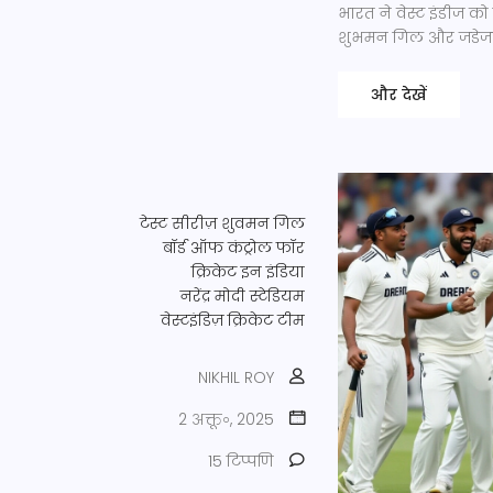
भारत ने वेस्ट इंडीज क
शुभमन गिल और जडेजा
और देखें
टेस्ट सीरीज़
शुवमन गिल
बॉर्ड ऑफ कंट्रोल फॉर
क्रिकेट इन इंडिया
नरेंद्र मोदी स्टेडियम
वेस्टइंडिज़ क्रिकेट टीम
NIKHIL ROY
2 अक्तू॰, 2025
15 टिप्पणि