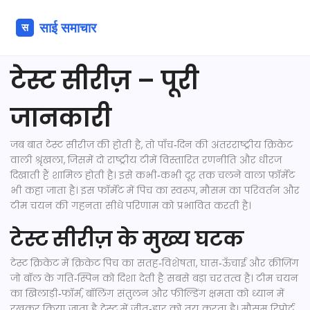
टेस्ट सीरीज़ – पूरी
जानकारी
जब बात
टेस्ट सीरीज़
की होती है, तो
पाँच‑दिन की अंतरराष्ट्रीय क्रिकेट
वाली श्रृंखला, जिसमें दो राष्ट्रीय टीमें विस्तारित रणनीति और धीरज
दिखाती हैं
शामिल होती है। इसे कभी‑कभी
दूर तक चलने वाला फ़ॉर्मेट
भी कहा जाता है। इस फॉर्मेट में पिच का स्वरूप, मौसम का परिवर्तन और
टीम चयन की गहनता सीधे परिणाम को प्रभावित करती है।
टेस्ट सीरीज़ के मुख्य घटक
टेस्ट क्रिकेट में
क्रिकेट पिच
का
सतह‑विशेषता, घास‑ऊँचाई और क्रीज़िंग
जो बॉल के गति‑स्पिन को दिशा देती है
सबसे बड़ा चर तत्व है।
टीम चयन
का
खिलाड़ी‑फॉर्म, बॉलिंग संतुलन और फील्डिंग क्षमता को ध्यान में
रखकर किया जाता है
टेस्ट में जीत‑हार को तय करता है। मौसम रिपोर्ट,