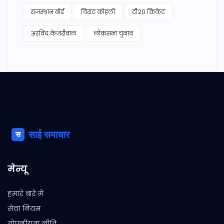
राजस्थान बोर्ड
विराट कोहली
टी20 क्रिकेट
अरविंद केजरीवाल
लोकसभा चुनाव
मेन्यू
हमारे बारे में
सेवा नियम
गोपनीयता नीति