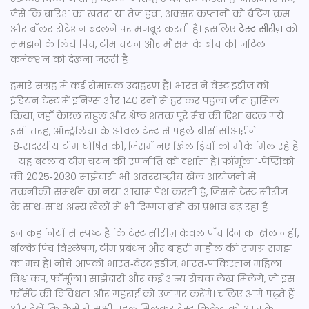
जैसे कि बारिश का खतरा या तेज़ हवा, अक्सर कप्तानों को बैटिंग क्रम
और बॉलर रोटेशन बदलने पर मजबूर करती है। इसलिए
टेस्ट सीरीज़
को
समझने के लिये पिच, टीम चयन और मौसम के बीच की जटिल
कनेक्शन को देखना जरूरी है।
हमारे संग्रह में कई रोमांचक उदाहरण हैं। भारत ने वेस्ट इंडीज को
इंडियन टेस्ट
में
इनिंग्स और 140 रनों से हराकर पहला जीत हासिल
किया, जहाँ केएल राहुल और श्रेष्‍ठ शतक पूरे मैच की दिशा बदल गये।
इसी तरह, ऑस्ट्रेलिया के ओवल टेस्ट से पहले बीसीसीआई ने
18‑सदस्यीय टीम घोषित की, जिसमें नए खिलाड़ियों को मौके मिल रहे हैं
—यह बदलाव टीम चयन की रणनीति को दर्शाता है। फॉर्मूला 1‑पेप्सिको
की 2025‑2030 साझेदारी भी अंतरराष्ट्रीय खेल आयोजनों में
तकनीकी समर्थन का नया आयाम पेश करती है, जिससे टेस्ट सीरीज़
के साथ‑साथ अन्य खेलों में भी दिग्गज ब्रांडों का प्रभाव बढ़ रहा है।
इन कहानियों से स्पष्ट है कि टेस्ट सीरीज़ केवल पाँच दिन का खेल नहीं,
बल्कि पिच विश्लेषण, टीम प्रबंधन और बाहरी माहौल की समग्र समझ
का मंच है। नीचे आपको भारत‑वेस्ट इंडीज, भारत‑पाकिस्तान महिला
विश्व कप, फॉर्मूला 1 साझेदारी और कई अन्य रोचक लेख मिलेंगे, जो इस
फॉर्मेट की विविधता और गहराई को उजागर करेंगे। चलिए आगे पढ़ते हैं