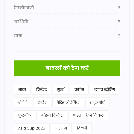
टेक्नोलॉजी
6
आर्थिकी
5
यात्रा
2
बादलों को टैग करें
भारत
क्रिकेट
मुंबई
कांग्रेस
लाइव स्ट्रीमिंग
बीजेपी
इंग्लैंड
पेरिस ओलंपिक
राहुल गांधी
फुटबॉल
महिला क्रिकेट
भारत महिला क्रिकेट
Asia Cup 2025
परिणाम
दिल्ली