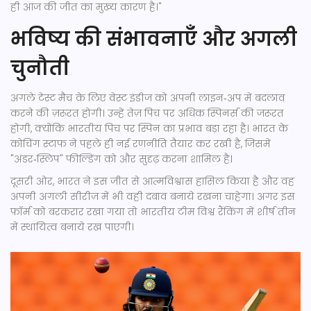
ही आज की जीत का मुख्य कारण है।"
भविष्य की संभावनाएँ और अगली
चुनौती
अगले टेस्ट मैच के लिए वेस्ट इंडीज को अपनी लाइन‑अप में बदलाव
करने की ज़रूरत होगी। उन्हें तेज़ पिच पर अधिक स्पिनर्स की जरूरत
होगी, क्योंकि भारतीय पिच पर स्पिन का प्रभाव बड़ा रहा है। भारत के
कोचिंग स्टाफ ने पहले ही नई रणनीति तैयार कर रखी है, जिसमें
"अंडर‑स्लिप" फील्डिंग को और सुदृढ़ करना शामिल है।
दूसरी ओर, भारत ने इस जीत से आत्मविश्वास हासिल किया है और वह
अपनी अगली सीरीज़ में भी वही दबाव बनाये रखना चाहेगा। अगर इस
फ़ॉर्म को बरकरार रखा गया तो भारतीय टीम विश्व रैंकिंग में शीर्ष तीन
में स्थायित्व बनाये रख पाएगी।