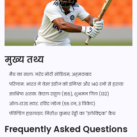
मुख्य तथ्य
मैच का स्थल:
नरेंद्र मोदी स्टेडियम, अहमदाबाद
परिणाम: भारत ने वेस्ट इंडीज को इनिंग्स और 140 रनों से हराया
सर्वश्रेष्ठ शतक:
केएल राहुल
(155),
शुभमन गिल
(132)
ऑल‑राउंड स्टार:
रविंद्र जडेजा
(55 रन, 3 विकेट)
फील्डिंग हाइलाइट:
नितीश कुमार रेड्डी
का "इलेक्ट्रिक" कैच
Frequently Asked Questions