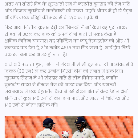
अंतर था। तीसरे दिन के शुरुआती सत्र में
जसप्रीत बुमराह
की तेज़ गति
और लैटरल मूवमेंट ने बल्लेबाज़ों को परखा। पहले ओवर में ही दो पेड्स
और फिर एक बॉउंड्री की मदद से वे 12/0 बना चुके थे।
फिर आया
नितीश कुमार रेड्डी
का "बिजली जैसा" कैच। वह पूरी ताक़त
से हवा में उछल कर बॉल को अपने दोनों हाथों से पकड़ लेता है –
क्षणिक लेकिन यादगार। यह फील्डिंग का जादू वेस्ट इंडीज को और भी
नज़रबंद कर देता है, और स्कोर 46/5 तक गिर जाता है। शाई होप सिर्फ़
एक रन बना कर आउट हो जाता है।
बायें‑बाएँ परतता हुआ, जडेजा ने गेंदबाज़ी में भी धूम मचा दी। 11 ओवर में 3
विकेट़ (30 रन) ले कर उन्होंने गिरती टीम को तनाव में डाल दिया।
मुहम्मद सिराज
ने भी ज़ोरदार गति से तीन विकेट़ पकड़े, जबकि
कुलदीप यादव
ने रोस्टन चेज़ को आउट कर दिया, और
यशस्वी
जयसवाल
ने एक बेहतरीन कैच से उसे रोका। अंत में वेस्ट इंडीज दोनो
इनिंग्स में कुल 140 रनों से कम बना पाये, और भारत ने *इंसिंग्स और
140 रनों से जीत* हासिल की।