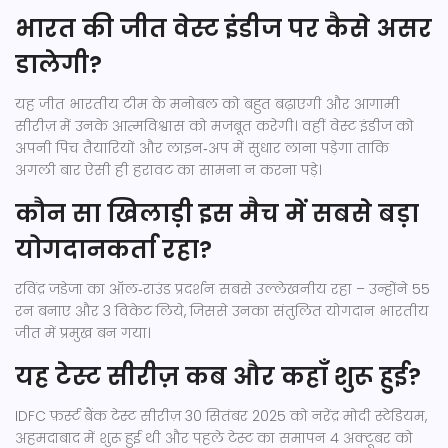
भारत की जीत वेस्ट इंडीज पर कैसे असर
डालेगी?
यह जीत भारतीय टीम के मनोबल को बहुत बढ़ाएगी और आगामी
सीरीज़ में उनके आत्मविश्वास को मजबूत करेगी। वहीं वेस्ट इंडीज को
अपनी पिच तैयारियों और लाइन‑अप में सुधार लाना पड़ेगा ताकि
अगली बार ऐसी ही हरावट का सामना न करना पड़े।
कौन सा खिलाड़ी इस मैच में सबसे बड़ा
योगदानकर्ता रहा?
रविंद्र जडेजा का ऑल‑राउंड प्रदर्शन सबसे उल्लेखनीय रहा – उन्होंने 55
रन बनाए और 3 विकेट लिये, जिससे उनका संतुलित योगदान भारतीय
जीत में प्रमुख बन गया।
यह टेस्ट सीरीज़ कब और कहाँ शुरू हुई?
IDFC फ़र्स्ट बैंक टेस्ट सीरीज़ 30 सितंबर 2025 को नरेंद्र मोदी स्टेडियम,
अहमदाबाद में शुरू हुई थी और पहले टेस्ट का समापन 4 अक्टूबर को