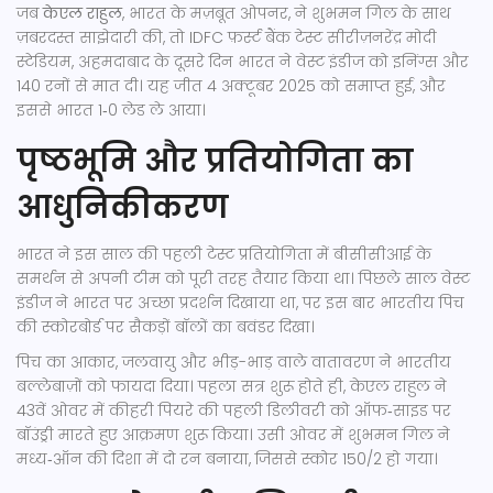
जब
केएल राहुल
, भारत के मज़बूत ओपनर, ने
शुभमन गिल
के साथ
ज़बरदस्त साझेदारी की, तो
IDFC फ़र्स्ट बैंक टेस्ट सीरीज़
नरेंद्र मोदी
स्टेडियम, अहमदाबाद
के दूसरे दिन भारत ने वेस्ट इंडीज को इनिंग्स और
140 रनों से मात दी। यह जीत 4 अक्टूबर 2025 को समाप्त हुई, और
इससे भारत 1‑0 लेड ले आया।
पृष्ठभूमि और प्रतियोगिता का
आधुनिकीकरण
भारत ने इस साल की पहली टेस्ट प्रतियोगिता में
बीसीसीआई
के
समर्थन से अपनी टीम को पूरी तरह तैयार किया था। पिछले साल वेस्ट
इंडीज ने भारत पर अच्छा प्रदर्शन दिखाया था, पर इस बार भारतीय पिच
की स्कोरबोर्ड पर सैकड़ों बॉलों का बवंडर दिखा।
पिच का आकार, जलवायु और भीड़-भाड़ वाले वातावरण ने भारतीय
बल्लेबाज़ों को फायदा दिया। पहला सत्र शुरू होते ही,
केएल राहुल
ने
43वें ओवर में कीहरी पियरे की पहली डिलीवरी को ऑफ‑साइड पर
बॉउंड्री मारते हुए आक्रमण शुरू किया। उसी ओवर में
शुभमन गिल
ने
मध्य‑ऑन की दिशा में दो रन बनाया, जिससे स्कोर 150/2 हो गया।