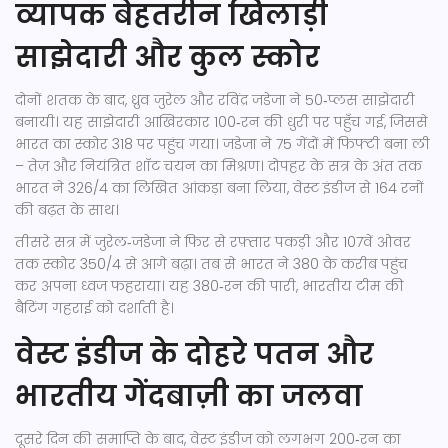
व्यापक बेहतरीन खिलाड़ी
साझेदारी और कुल स्कोर
दोनों शतक के बाद,
ध्रुव जुरेल
और
रविंद्र जडेजा
ने 50‑प्लस साझेदारी
बनायी। यह साझेदारी आखिरकार 100‑रन की धुरी पर पहुँच गई, जिससे
भारत का स्कोर 318 पर पहुंच गया। जडेजा ने 75 गेंदों में फिफ्टी बना ली
– तेज़ और नियंत्रित शॉट चयन का मिश्रण। दोपहर के सत्र के अंत तक
भारत ने 326/4 का लिखित आंकड़ा बना लिया, वेस्ट इंडीज से 164 रनों
की बढ़त के साथ।
तीसरे सत्र में जुरेल‑जडेजा ने फिर से रफ़्तार पकड़ी और 107वें ओवर
तक स्कोर 350/4 से आगे बढ़ा। तब से भारत ने 380 के करीब पहुंच
कर अपना ध्वज फहराया। यह 380‑रन की पारी, भारतीय टीम की
बैटिंग गहराई को दर्शाती है।
वेस्ट इंडीज के दोहरे पतन और
भारतीय गेंदबाज़ी का जलवा
दूसरे दिन की समाप्ति के बाद, वेस्ट इंडीज को लगभग 200‑रन का