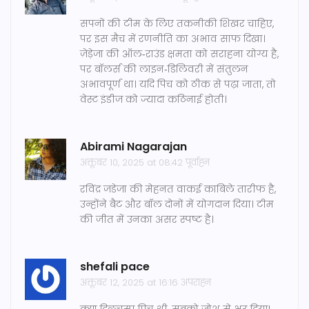
सपनों की टीम के लिए तकनीकी शिखर चाहिए,
पर इस मैच में रणनीति का अभाव साफ दिखा।
ज़ेड़ेजा की ऑल‑राउंड क्षमता को सराहना योग्य है,
पर बॉलर्स की लाइन‑डिलिवरी में संतुलन
अभावपूर्ण था। यदि पिच को ठीक से पढ़ा जाता, तो
वेस्ट इंडीज को ज्यादा कठिनाई होती।
Abirami Nagarajan
अक्तूबर 10, 2025 at 08:42 पूर्वाह्न
रविंद्र जडेजा की मेहनत वाकई काबिले तारीफ है,
उन्होंने बैट और बॉल दोनों में योगदान दिया। टीम
की जीत में उनका असर स्पष्ट है।
shefali pace
अक्तूबर 12, 2025 at 16:16 अपराह्न