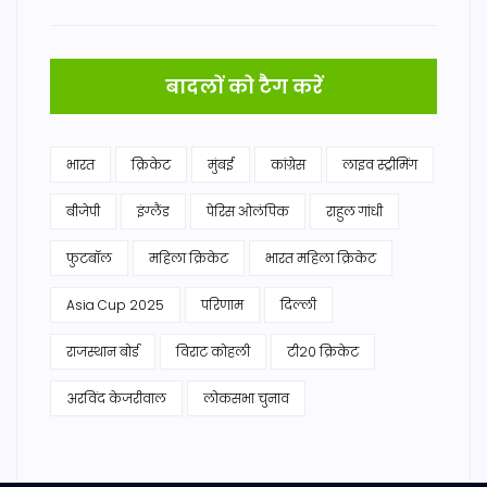
बादलों को टैग करें
भारत
क्रिकेट
मुंबई
कांग्रेस
लाइव स्ट्रीमिंग
बीजेपी
इंग्लैंड
पेरिस ओलंपिक
राहुल गांधी
फुटबॉल
महिला क्रिकेट
भारत महिला क्रिकेट
Asia Cup 2025
परिणाम
दिल्ली
राजस्थान बोर्ड
विराट कोहली
टी20 क्रिकेट
अरविंद केजरीवाल
लोकसभा चुनाव