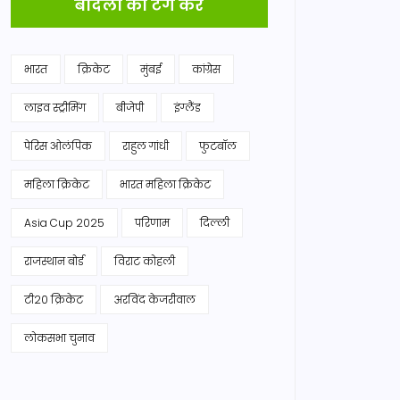
बादलों को टैग करें
भारत
क्रिकेट
मुंबई
कांग्रेस
लाइव स्ट्रीमिंग
बीजेपी
इंग्लैंड
पेरिस ओलंपिक
राहुल गांधी
फुटबॉल
महिला क्रिकेट
भारत महिला क्रिकेट
Asia Cup 2025
परिणाम
दिल्ली
राजस्थान बोर्ड
विराट कोहली
टी20 क्रिकेट
अरविंद केजरीवाल
लोकसभा चुनाव