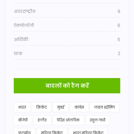
अंतरराष्ट्रीय
9
टेक्नोलॉजी
6
आर्थिकी
5
यात्रा
2
बादलों को टैग करें
भारत
क्रिकेट
मुंबई
कांग्रेस
लाइव स्ट्रीमिंग
बीजेपी
इंग्लैंड
पेरिस ओलंपिक
राहुल गांधी
फुटबॉल
महिला क्रिकेट
भारत महिला क्रिकेट