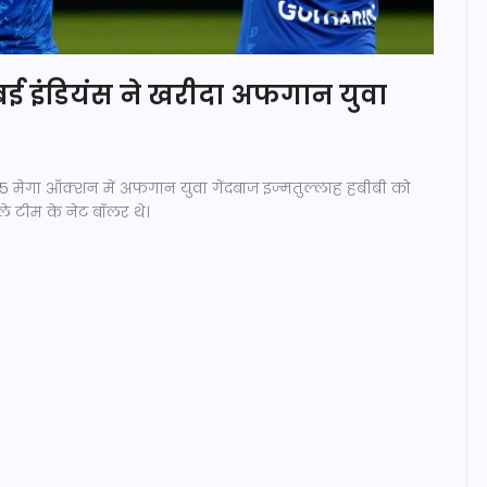
ंबई इंडियंस ने खरीदा अफगान युवा
2025 मेगा ऑक्शन में अफगान युवा गेंदबाज इज्मतुल्लाह हबीबी को
हले टीम के नेट बॉलर थे।