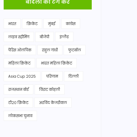
बादलों को टैग करें
भारत
क्रिकेट
मुंबई
कांग्रेस
लाइव स्ट्रीमिंग
बीजेपी
इंग्लैंड
पेरिस ओलंपिक
राहुल गांधी
फुटबॉल
महिला क्रिकेट
भारत महिला क्रिकेट
Asia Cup 2025
परिणाम
दिल्ली
राजस्थान बोर्ड
विराट कोहली
टी20 क्रिकेट
अरविंद केजरीवाल
लोकसभा चुनाव