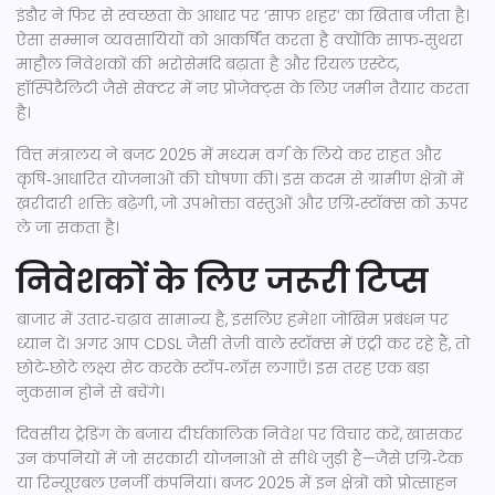
इंडौर ने फिर से स्वच्छता के आधार पर ‘साफ़ शहर’ का खिताब जीता है।
ऐसा सम्मान व्यवसायियों को आकर्षित करता है क्योंकि साफ‑सुथरा
माहौल निवेशकों की भरोसेमंदि बढ़ाता है और रियल एस्टेट,
हॉस्पिटैलिटी जैसे सेक्टर में नए प्रोजेक्ट्स के लिए जमीन तैयार करता
है।
वित्त मंत्रालय ने बजट 2025 में मध्यम वर्ग के लिये कर राहत और
कृषि‑आधारित योजनाओं की घोषणा की। इस कदम से ग्रामीण क्षेत्रों में
ख़रीदारी शक्ति बढ़ेगी, जो उपभोक्ता वस्तुओं और एग्रि‑स्टॉक्स को ऊपर
ले जा सकता है।
निवेशकों के लिए जरूरी टिप्स
बाजार में उतार‑चढ़ाव सामान्य है, इसलिए हमेशा जोखिम प्रबंधन पर
ध्यान दें। अगर आप CDSL जैसी तेज़ी वाले स्टॉक्स में एंट्री कर रहे हैं, तो
छोटे‑छोटे लक्ष्य सेट करके स्टॉप‑लॉस लगाएँ। इस तरह एक बड़ा
नुकसान होने से बचेंगे।
दिवसीय ट्रेडिंग के बजाय दीर्घकालिक निवेश पर विचार करें, खासकर
उन कंपनियों में जो सरकारी योजनाओं से सीधे जुड़ी हैं—जैसे एग्रि‑टेक
या रिन्यूएबल एनर्जी कंपनियां। बजट 2025 में इन क्षेत्रों को प्रोत्साहन