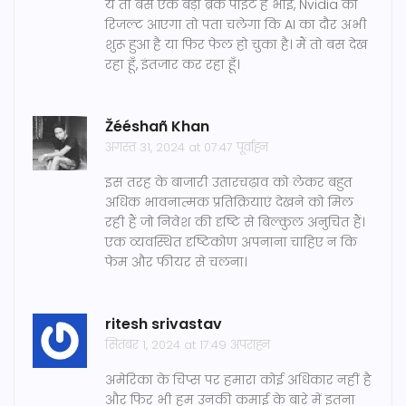
ये तो बस एक बड़ा ब्रेक पॉइंट है भाई, Nvidia का
रिजल्ट आएगा तो पता चलेगा कि AI का दौर अभी
शुरू हुआ है या फिर फेल हो चुका है। मैं तो बस देख
रहा हूँ, इंतजार कर रहा हूँ।
Žééshañ Khan
अगस्त 31, 2024 at 07:47 पूर्वाह्न
इस तरह के बाजारी उतारचढ़ाव को लेकर बहुत
अधिक भावनात्मक प्रतिक्रियाएं देखने को मिल
रही हैं जो निवेश की दृष्टि से बिल्कुल अनुचित हैं।
एक व्यवस्थित दृष्टिकोण अपनाना चाहिए न कि
फेम और फीयर से चलना।
ritesh srivastav
सितंबर 1, 2024 at 17:49 अपराह्न
अमेरिका के चिप्स पर हमारा कोई अधिकार नहीं है
और फिर भी हम उनकी कमाई के बारे में इतना