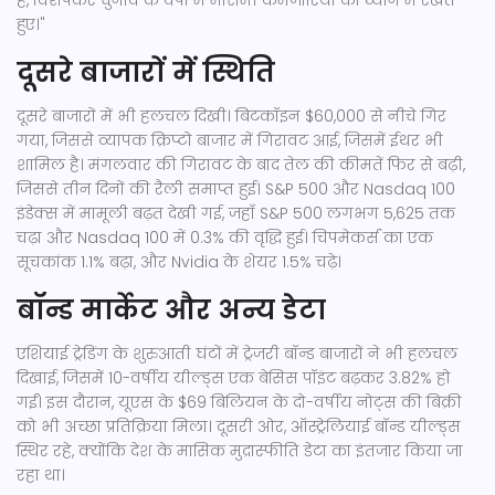
है, विशेषकर चुनाव के वर्षों में मौसमी कमजोरियों को ध्यान में रखते
हुए।"
दूसरे बाजारों में स्थिति
दूसरे बाजारों में भी हलचल दिखी। बिटकॉइन $60,000 से नीचे गिर
गया, जिससे व्यापक क्रिप्टो बाजार में गिरावट आई, जिसमें ईथर भी
शामिल है। मंगलवार की गिरावट के बाद तेल की कीमतें फिर से बढ़ी,
जिससे तीन दिनों की रैली समाप्त हुई। S&P 500 और Nasdaq 100
इंडेक्स में मामूली बढ़त देखी गई, जहाँ S&P 500 लगभग 5,625 तक
चढ़ा और Nasdaq 100 में 0.3% की वृद्धि हुई। चिपमेकर्स का एक
सूचकांक 1.1% बढ़ा, और Nvidia के शेयर 1.5% चढ़े।
बॉन्ड मार्केट और अन्य डेटा
एशियाई ट्रेडिंग के शुरुआती घंटों में ट्रेजरी बॉन्ड बाजारों ने भी हलचल
दिखाई, जिसमें 10-वर्षीय यील्ड्स एक बेसिस पॉइंट बढ़कर 3.82% हो
गईं। इस दौरान, यूएस के $69 बिलियन के दो-वर्षीय नोट्स की बिक्री
को भी अच्छा प्रतिक्रिया मिला। दूसरी ओर, ऑस्ट्रेलियाई बॉन्ड यील्ड्स
स्थिर रहे, क्योंकि देश के मासिक मुद्रास्फीति डेटा का इंतजार किया जा
रहा था।