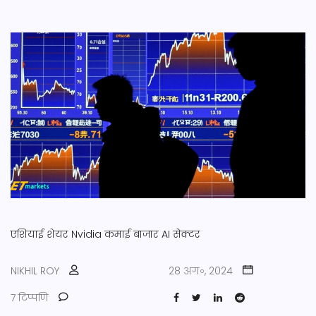
एशियाई शेयर
Nvidia कमाई
बाजार
AI सेक्टर
NIKHIL ROY
28 अग॰, 2024
7 टिप्पणि