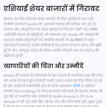
एशियाई शेयर बाजारों में गिरावट
बुधवार का दिन एशियाई शेयर बाजारों के लिए मुश्किलों भरा रहा,
क्योंकि व्यापारी Nvidia की आगामी कमाई की प्रतीक्षा कर रहे थे।
जापान और ऑस्ट्रेलिया के शेयर बाजारों में गिरावट देखी गई, जबकि
अमेरिकी शेयरों के कॉन्ट्रैक्ट भी कमजोर रहे। Nvidia की कमाई की
प्रत्याशा सबसे महत्वपूर्ण थी, क्योंकि कंपनी का
AI सेक्टर
में बहुत
महत्वपूर्ण प्रभाव है। इसके स्टॉक्स में इस साल लगभग 160% की वृद्धि
हुई है और अक्टूबर 2022 के बियर-मार्केट निचले स्तर से 1000% की
बढ़ोत्तरी हुई है।
व्यापारियों की चिंता और उम्मीदें
Nvidia की कमाई के परिणामों के बाद शेयरों में संभावित 10% की चाल
को ध्यान में रखते हुए व्यापारी गंभीर उतार-चढ़ाव के लिए तैयार हो रहे
हैं। इस अवधि में तकनीकी क्षेत्र में ठंडक, खासकर
चीन
ी ई-कॉमर्स
कंपनी PDD Holdings के निराशाजनक परिणामों के कारण, बाजार के
मूड को भी प्रभावित कर सकती है। Wolfe Research के Chris
Senyek ने भी यह कहा कि, "बाजार तेज और मंदी दोनों ओर झुका हुआ