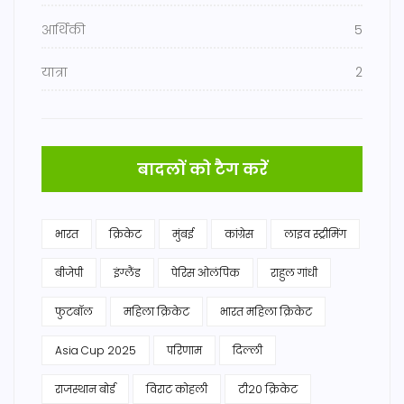
आर्थिकी
5
यात्रा
2
बादलों को टैग करें
भारत
क्रिकेट
मुंबई
कांग्रेस
लाइव स्ट्रीमिंग
बीजेपी
इंग्लैंड
पेरिस ओलंपिक
राहुल गांधी
फुटबॉल
महिला क्रिकेट
भारत महिला क्रिकेट
Asia Cup 2025
परिणाम
दिल्ली
राजस्थान बोर्ड
विराट कोहली
टी20 क्रिकेट