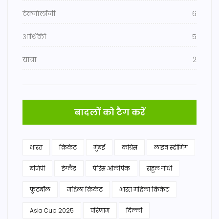
टेक्नोलॉजी
6
आर्थिकी
5
यात्रा
2
बादलों को टैग करें
भारत
क्रिकेट
मुंबई
कांग्रेस
लाइव स्ट्रीमिंग
बीजेपी
इंग्लैंड
पेरिस ओलंपिक
राहुल गांधी
फुटबॉल
महिला क्रिकेट
भारत महिला क्रिकेट
Asia Cup 2025
परिणाम
दिल्ली