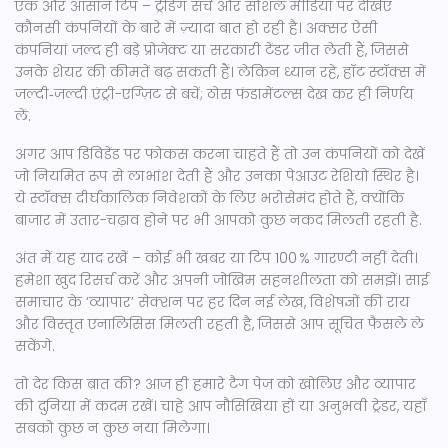
एक और आसान टिप – ट्रेंडिंग सर्च और सोशल मीडिया पर देखिए
कौनसी कंपनियों के बारे में ज़्यादा बात हो रही है। अक्सर ऐसी
कंपनियां जल्द ही बड़े प्रोजेक्ट या सरकारी टेंडर जीत लेती हैं, जिससे
उनके शेयर की कीमतें बढ़ सकती हैं। लेकिन ध्यान रहे, हॉट स्टॉक्स में
जल्दी‑जल्दी एंट्री-एग्ज़िट से बचें; ठोस फंडामेंटल्स देख कर ही निर्णय
लें.
अगर आप डिविडेंड पर फोकस करना चाहते हैं तो उन कंपनियों को देखें
जो नियमित रूप से लाभांश देती हैं और उनका पेआउट रेशियो स्थिर है।
ये स्टॉक्स दीर्घकालिक निवेशकों के लिए भरोसेमंद होते हैं, क्योंकि
बाजार में उतार-चढ़ाव होने पर भी आपको कुछ नकद मिलती रहती है.
अंत में यह याद रखें – कोई भी खबर या टिप 100 % गारण्टी नहीं देती।
हमेशा खुद रिसर्च करें और अपनी जोखिम सहनशीलता को समझें। साई
समाचार के ‘व्यापार’ सेक्शन पर हर दिन नई लेख, विशेषज्ञों की राय
और विस्तृत एनालिसिस मिलती रहती है, जिससे आप सूचित फैसले ले
सकेंगे.
तो देर किस बात की? आज ही हमारे टैग पेज को खोलिए और व्यापार
की दुनिया में कदम रखें। चाहे आप नौसिखिया हों या अनुभवी ट्रेडर, यहाँ
सबको कुछ न कुछ नया मिलेगा।