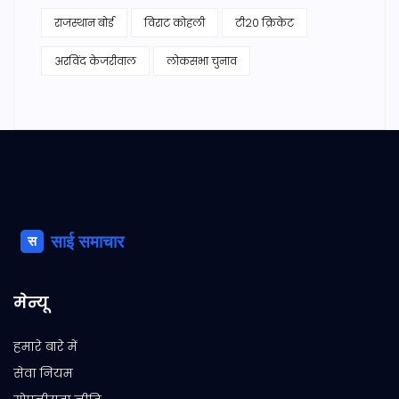
राजस्थान बोर्ड
विराट कोहली
टी20 क्रिकेट
अरविंद केजरीवाल
लोकसभा चुनाव
मेन्यू
हमारे बारे में
सेवा नियम