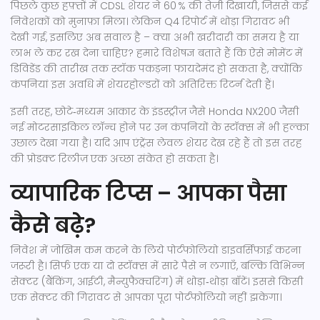
पिछले कुछ हफ़्तों में CDSL शेयर ने 60 % की तेज़ी दिखायी, जिससे कई
निवेशकों को मुनाफ़ा मिला। लेकिन Q4 रिपोर्ट में थोड़ा गिरावट भी
देखी गई, इसलिए अब सवाल है – क्या अभी खरीदारी का समय है या
लाभ ले कर रख देना चाहिए? हमारे विशेषज्ञ बताते हैं कि ऐसे मोमेंट में
डिविडेंड की तारीख तक स्टॉक पकड़ना फायदेमंद हो सकता है, क्योंकि
कंपनियां इस अवधि में शेयरहोल्डरों को अतिरिक्त रिटर्न देती हैं।
इसी तरह, छोटे‑मध्यम आकार के इंडस्ट्रीज़ जैसे Honda NX200 जैसी
नई मोटरसाइकिल लॉन्च होने पर उन कंपनियों के स्टॉक्स में भी हल्का
उछाल देखा गया है। यदि आप एंट्रेंस लेवल शेयर देख रहे हैं तो इस तरह
की प्रोडक्ट रिलीज़ एक अच्छा संकेत हो सकता है।
व्यापारिक टिप्स – आपका पैसा
कैसे बढ़े?
निवेश में जोखिम कम करने के लिये पोर्टफोलियो डाइवर्सिफाई करना
जरूरी है। सिर्फ एक या दो स्टॉक्स में सारे पैसे न लगाएँ, बल्कि विभिन्न
सेक्टर (बैंकिंग, आईटी, मैन्युफैक्चरिंग) में थोड़ा‑थोड़ा बाँटें। इससे किसी
एक सेक्टर की गिरावट से आपका पूरा पोर्टफोलियो नहीं झकेगा।