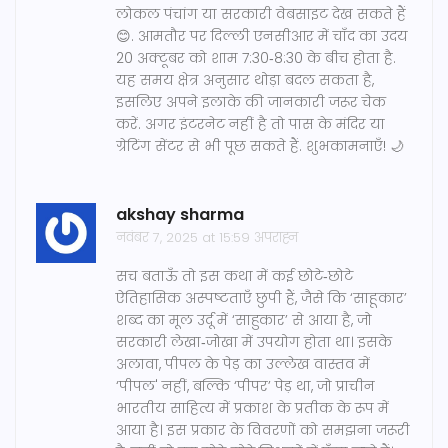
लोकल पंचांग या सरकारी वेबसाइट देख सकते हैं
😊. आमतौर पर दिल्ली एनसीआर में चाँद का उदय
20 अक्टूबर को शाम 7:30‑8:30 के बीच होता है.
यह समय क्षेत्र अनुसार थोड़ा बदल सकता है,
इसलिए अपने इलाके की जानकारी जरूर चेक
करें. अगर इंटरनेट नहीं है तो पास के मंदिर या
ग्रेटिंग सेंटर से भी पूछ सकते हैं. शुभकामनाएँ! 🌙
akshay sharma
नवंबर 7, 2025 at 15:59 अपराह्न
सच बताऊँ तो इस कथा में कई छोटे‑छोटे
ऐतिहासिक अस्पष्टताएँ छुपी हैं, जैसे कि ‘साहूकार’
शब्द का मूल उर्दू में ‘साहुकार’ से आया है, जो
सरकारी लेखा‑जोखा में उपयोग होता था। इसके
अलावा, पीपल के पेड़ का उल्लेख वास्तव में
‘पीपल' नहीं, बल्कि ‘पीपर’ पेड़ था, जो प्राचीन
भारतीय साहित्य में प्रकाश के प्रतीक के रूप में
आया है। इस प्रकार के विवरणों को समझना जरूरी