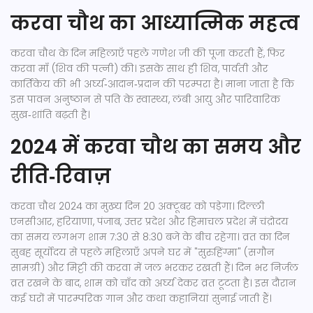
करवा चौथ का आध्यात्मिक महत्व
करवा चौथ के दिन महिलाएँ पहले
गणेश जी
की पूजा करती हैं, फिर
करवा माँ (शिव की पत्नी) की। इसके साथ ही
शिव
,
पार्वती
और
कार्तिकेय
की भी अर्घ्य‑आदान‑प्रदान की परम्परा है। माना जाता है कि
इस पावन अनुष्ठान से पति के स्वास्थ्य, लंबी आयु और पारिवारिक
सुख‑शांति बढ़ती है।
2024 में करवा चौथ का समय और
रीति‑रिवाज़
करवा चौथ 2024 का मुख्य दिन 20 अक्टूबर को पड़ेगा। दिल्ली
एनसीआर, हरियाणा, पंजाब, उत्तर प्रदेश और हिमाचल प्रदेश में चंद्रोदय
का समय लगभग शाम 7:30 से 8:30 बजे के बीच रहेगा। व्रत का दिन
सुबह सूर्योदय से पहले महिलाएँ अपने घर में "सुरुहिंग्मा" (सगौन
सामग्री) और मिट्टी की करवा में जल भरकर रखती हैं। दिन भर निर्जल
व्रत रखने के बाद, शाम को चाँद को अर्घ्य देकर व्रत टूटता है। इस दौरान
कई घरों में पारम्परिक गान और कथा कहानियां सुनाई जाती हैं।