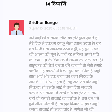
14 टिप्पणि
Sridhar Ilango
अक्तूबर 10, 2025 at 22:19 अपराह्न
अरे भाई लोग, करवा चौथ का इतिहास सुनते ही
मेरे दिल में एकदम दंगलू जैसा उबाल उठता है! यह
व्रत सिर्फ एक साधारण रस्म नहीं, यह हमारे देश
की आत्मा की गूँज है, जहाँ हर महिला अपने पति
की लंबी उम्र के लिए अपने आत्मा को जला देती है।
साहूकार की बेटी करवा की कहानी तो जैसे हमारे
प्राचीन महाकाव्यों में छिपी हुई एक एपिक है, जहाँ
सात भाई और एक बहन का बंधन निंदक के
सामने भी अडिग रहता है। वह रात जब चाँद नहीं
निकला, तो उसके भाई ने बना दिया नकली
प्रकाश, पर करवा ने सच्चे चाँद का इंतजार किया,
यही तो हमारी सच्चाई का प्रतीक है। इस कथा में
हमें सीख मिलती है कि झूठे दिखावे से कुछ नहीं
बनता, सच्चाई ही सच्चा चाँद है। गणेश जी की