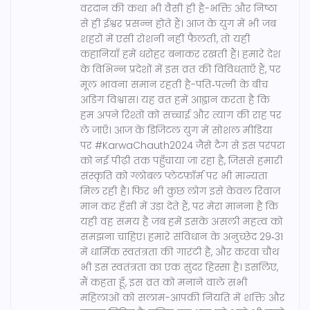
वरदान की कथा भी वैसी ही है-भक्ति और निष्ठा
से ही ईश्वर प्रसन्न होते हैं। आज के युग में भी जब
शहरों में एसी रोशनी नहीं फैलती, तो यही
कहानियाँ हमें धरोहर बनाकर रखती हैं। हमारे देश
के विभिन्न प्रदेशों में इस व्रत की विविधताएँ हैं, पर
मूल भावना समान रहती है-पति‑पत्नी के बीच
अडिग विश्वास। यह व्रत हमें आह्वान करता है कि
हम अपने रिश्तों को सच्चाई और त्याग की राह पर
ले जाएँ। आज के डिजिटल युग में सोशल मीडिया
पर #KarwaChauth2024 जैसे टैग से इस परंपरा
को नई पीढ़ी तक पहुँचाया जा रहा है, जिससे हमारी
संस्कृति को ग्लोबल प्लेटफ़ॉर्म पर भी मान्यता
मिल रही है। फिर भी कुछ लोग इसे केवल रिवाज़
मान कर हँसी में उड़ा देते हैं, पर मेरा मानना है कि
यही वह समय है जब हमें इसके असली महत्व को
समझना चाहिए। हमारे संविधान के अनुच्छेद 29‑31
में धार्मिक स्वतंत्रता की गारंटी है, और करवा चौथ
भी इस स्वतंत्रता का एक सुंदर हिस्सा है। इसलिए,
मैं कहता हूँ, इस व्रत को मनाने वाले सभी
महिलाओं को सलाम-आपकी नियति में शक्ति और