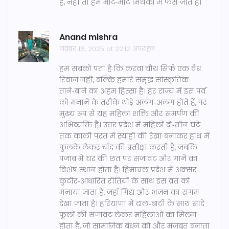
है, नहीं तो हम मोटे‑मोटे मिथकों में फँस जाते हैं।
Anand mishra
नवंबर 16, 2025 at 22:12 अपराह्न
हम सबको पता है कि करवा चौथ सिर्फ एक वैध
रिवाज़ नहीं, बल्कि हमारे समृद्ध सांस्कृतिक
ताने‑बाने का अहम हिस्सा है। हर राज्य में इस पर्व
को मनाने के तरीके थोड़े अलग‑अलग होते हैं, पर
मुख्य रूप से यह महिला शक्ति और समर्पण की
अभिव्यक्ति है। उत्तर प्रदेश में महिलाें दो‑तीन घंटे
तक काली परत में स्याही की रेखा बनाकर हाथ में
फुलके लेकर चाँद की प्रतीक्षा करती हैं, जबकि
पंजाब में घर की छत पर सजावट और गाने का
विशेष स्थान होता है। हिमाचल प्रदेश में अक्सर
कुटीर‑आधारित रीतियों के साथ इस व्रत को
मनाया जाता है, जहाँ गिद्दा और भजन का संगम
देखा जाता है। हरियाणा में दाल‑बाटी के साथ सादे
फूलों की सजावट लेकर महिलाओं का मिलन
होता है, जो सामाजिक बंधन को और मजबूत बनाता