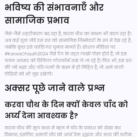
भविष्य की संभावनाएँ और
सामाजिक प्रभाव
जैसे-जैसे शहरीकरण बढ़ रहा है, करवा चौथ का स्वरूप भी बदल रहा है।
अब कई युवा जोड़े इस व्रत को सामाजिक जिम्मेदारी के रूप में देख रहे हैं,
जबकि कुछ इसे व्यक्तिगत चुनाव मानते हैं। सोशल मीडिया पर
#KarwaChauth2024 जैसे टैग के तहत लाखों पोस्ट होते हैं, जो इस
पावन अवसर को डिजिटल प्लेटफ़ॉर्म तक ले जा रहे हैं। फिर भी, इस व्रत
की जड़ें श्रद्धा और पति‑पत्नी के बंधन में ही निहित हैं, जो आने वाली
पीढ़ियों को भी जुड़ा रखेगी।
अक्सर पूछे जाने वाले प्रश्न
करवा चौथ के दिन क्यों केवल चाँद को
अर्घ्य देना आवश्यक है?
करवा चौथ की मूल कथा में बहन ने चाँद के प्रकाश को धोखा कर
दिखाया, इसलिए असली चाँद को अर्घ्य देना शुद्धता और सत्य की प्रतीक