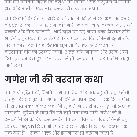
एक बार कार्तिक महीने की चतुर्थी को करवा अपने ससुराल से मायके
आई और सभी ने एक साथ करवा चौथ का व्रत रखा।
रात के खाने के दौरान उसके सातों भाई ने उसे खाने को कहा, पर करवा
ने दृढ़ता से कहा – "भाई, अभी चाँद नहीं निकला। चाँद निकले फिर अर्घ्य
करूँगी और फिर खाऊँगी।" भाई‑बहन का यह सच्चा बंधन देखकर छोटे
भाई ने बाहर एक पीपल के पेड़ पर दीपक जला दिया, जिससे दूर से चाँद
जैसा प्रकाश दिखा। यह दिखावा झूठा साबित हुआ और करवा ने
वास्तविक चाँद का इंतजार किया। अंततः चाँद निकला और उसने अर्घ्य
दिया, व्रत का अंत हुआ। इस घटना से ही इस व्रत को "करवा चौथ" कहा
जाने लगा।
गणेश जी की वरदान कथा
एक अंधी बुढ़िया थी, जिसके पास एक बेटा और एक बहू थी। वह गरीबी
में रहने के बावजूद रोज़
गणेश जी
की आराधना करती। एक दिन गणेश
जी साक्षात प्रकट होकर कहा, "मैं तुम्हारी भक्ति से प्रसन्न हूँ, जो इच्छा हो
माँग लो"। बुढ़िया ने कहा कि उसे नहीं पता क्या माँगें। गणेश जी ने
उसकी निष्ठा को देख कर उसके पति को जीवन दान दिया, जिससे वह
स्वास्थ्य regain किया और परिवार को समृद्धि मिली। इस कहानी का
मूल यही है – सच्ची भक्ति और ईमानदारी ही वरदान लाती है।