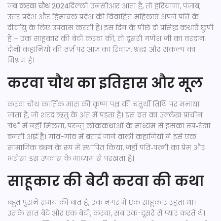
जब
करवा चौथ 2024
दिल्ली एनसीआर
आता है, तो
हरियाणा
,
पंजाब
,
उत्तर प्रदेश
और
हिमाचल प्रदेश
की विवाहित महिलाएं अपने पति के
दीर्घायु के लिए उपवास करती हैं। इस दिन के पीछे दो प्रसिद्ध कथाएँ छुपी
हैं – एक साहूकार की बेटी
करवा
की, तो दूसरी
गणेश जी
का वरदान।
दोनों कहानियों की तर्ज़ पर आज का रिवाज़, श्रद्धा और संकल्प का
मिश्रण है।
करवा चौथ का इतिहास और मूल
करवा चौथ कार्तिक मास की कृष्ण पक्ष की चतुर्थी तिथि पर मनाया
जाता है, जो शरद ऋतु के अंत में पड़ता है। इस व्रत का उल्लेख प्राचीन
ग्रंथों में नहीं मिलता, परन्तु लोककथाओं के माध्यम से इसका रूप‑रेखा
बनती आई है। गांव-गांव में बताई जाने वाली कहानियों ने इसे एक
सामाजिक बंधन के रूप में स्थापित किया, जहाँ पति‑पत्नी का प्रेम और
भरोसा इस उपवास के माध्यम से परखता है।
साहूकार की बेटी करवा की कथा
बहुत पुराने समय की बात है, एक नगर में एक साहूकार रहता था।
उसके सात बेटे और एक बेटी,
करवा
, सब एक-दूसरे से प्यार करते थे।