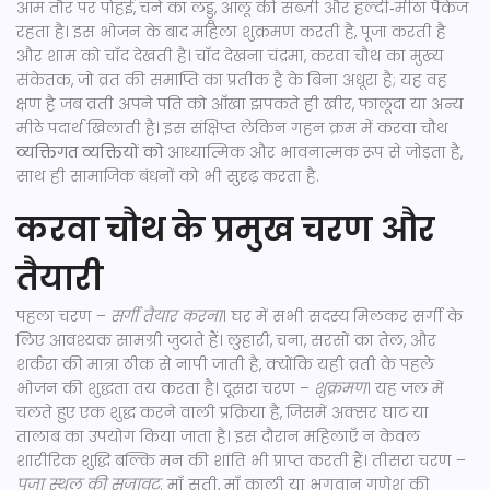
आम तौर पर पोहई, चने का लड्डू, आलू की सब्ज़ी और हल्दी‑मीठा पैकेज
रहता है। इस भोजन के बाद महिला शुक्रमण करती है, पूजा करती है
और शाम को चाँद देखती है। चाँद देखना
चंद्रमा
,
करवा चौथ का मुख्य
संकेतक, जो व्रत की समाप्ति का प्रतीक है
के बिना अधूरा है; यह वह
क्षण है जब व्रती अपने पति को आँखा झपकते ही खीर, फालूदा या अन्य
मीठे पदार्थ खिलाती है। इस संक्षिप्त लेकिन गहन क्रम में करवा चौथ
व्‍यक्तिगत व्‍यक्तियों को
आध्यात्मिक और भावनात्मक रूप से जोड़ता है,
साथ ही सामाजिक बंधनों को भी सुदृढ़ करता है.
करवा चौथ के प्रमुख चरण और
तैयारी
पहला चरण –
सर्गी तैयार करना
। घर में सभी सदस्य मिलकर सर्गी के
लिए आवश्यक सामग्री जुटाते हैं। लुहारी, चना, सरसों का तेल, और
शर्करा की मात्रा ठीक से नापी जाती है, क्योंकि यही व्रती के पहले
भोजन की शुद्धता तय करता है। दूसरा चरण –
शुक्रमण
। यह जल में
चलते हुए एक शुद्ध करने वाली प्रक्रिया है, जिसमें अक्सर घाट या
तालाब का उपयोग किया जाता है। इस दौरान महिलाएँ न केवल
शारीरिक शुद्धि बल्कि मन की शांति भी प्राप्त करती हैं। तीसरा चरण –
पूजा स्थल की सजावट
. माँ सती, माँ काली या भगवान गणेश की