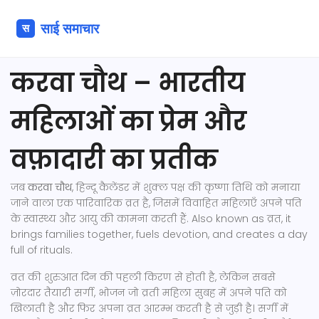
करवा चौथ – भारतीय
महिलाओं का प्रेम और
वफ़ादारी का प्रतीक
जब
करवा चौथ
,
हिन्दू कैलेंडर में शुक्ल पक्ष की कृष्णा तिथि को मनाया
जाने वाला एक पारिवारिक व्रत है, जिसमें विवाहित महिलाएँ अपने पति
के स्वास्थ्य और आयु की कामना करती हैं
. Also known as
व्रत
, it
brings families together, fuels devotion, and creates a day
full of rituals.
व्रत की शुरुआत दिन की पहली किरण से होती है, लेकिन सबसे
ज़ोरदार तैयारी
सर्गी
,
भोजन जो व्रती महिला सुबह में अपने पति को
खिलाती है और फिर अपना व्रत आरम्भ करती है
से जुड़ी है। सर्गी में