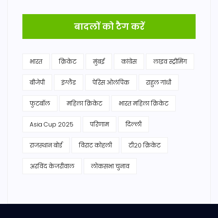
बादलों को टैग करें
भारत
क्रिकेट
मुंबई
कांग्रेस
लाइव स्ट्रीमिंग
बीजेपी
इंग्लैंड
पेरिस ओलंपिक
राहुल गांधी
फुटबॉल
महिला क्रिकेट
भारत महिला क्रिकेट
Asia Cup 2025
परिणाम
दिल्ली
राजस्थान बोर्ड
विराट कोहली
टी20 क्रिकेट
अरविंद केजरीवाल
लोकसभा चुनाव