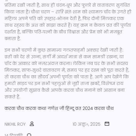
प्रतिमा रखी जाती है, साथ ही चंदन‑धूप और फूलों से वातावरण सुगंधित
किया जाता है। चौथा चरण –
रात्रि व्रत
। शाम को श्यामल चाँद के उगते ही
महिला अपने पति को उपहार‑भोजन देती है, फिर दोनों मिलकर एक
साथ रहस्य के अंश को साझा करते हैं। यह क्रम न केवल व्रत की पूर्णता
दर्शाता है, बल्कि पति‑पत्नी के बीच विश्वास और प्रेम को भी मज़बूत
बनाता है.
इन सभी चरणों में कुछ सामान्य गलतफ़हमी अक्सर देखी जाती है:
व्रती को देर से उठना, सर्गी में आदर्श मात्रा से कम सामग्री रखना, या
चाँद के आकार को नज़रअंदाज़ करना। लेकिन जब घर के सभी सदस्य
मिलकर, साफ‑सुथरे वातावरण में, समय पर हर रस्म को पूरा करते हैं,
तो करवा चौथ का सौंदर्य अपनी पूर्णता को पाता है. आगे आप देखेंगे कि
हमारी साइट पर इन सभी पहलुओं से जुड़ी ताज़ा ख़बरें, विशेषज्ञ राय
और उपयोगी सुझाव कैसे आपके करवा चौथ मनाने को आसान बना
सकते हैं.
करवा चौथ
करवा कथा
गणेश जी
हिन्दू व्रत
2024 करवा चौथ
NIKHIL ROY
10 अक्तू॰, 2025
14 टिप्पणि